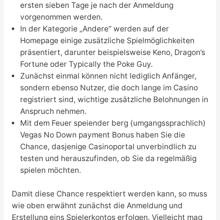
ersten sieben Tage je nach der Anmeldung
vorgenommen werden.
In der Kategorie „Andere“ werden auf der
Homepage einige zusätzliche Spielmöglichkeiten
präsentiert, darunter beispielsweise Keno, Dragon’s
Fortune oder Typically the Poke Guy.
Zunächst einmal können nicht lediglich Anfänger,
sondern ebenso Nutzer, die doch lange im Casino
registriert sind, wichtige zusätzliche Belohnungen in
Anspruch nehmen.
Mit dem Feuer speiender berg (umgangssprachlich)
Vegas No Down payment Bonus haben Sie die
Chance, dasjenige Casinoportal unverbindlich zu
testen und herauszufinden, ob Sie da regelmäßig
spielen möchten.
Damit diese Chance respektiert werden kann, so muss
wie oben erwähnt zunächst die Anmeldung und
Erstellung eins Spielerkontos erfolgen. Vielleicht mag