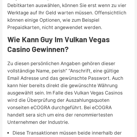
Debitkarten auswählen, können Sie erst wenn zu vier
Werktage auf Ihr Geld warten müssen. Offensichtlich
können einige Optionen, wie zum Beispiel
Prepaidkarten, nicht angewendet werden.
Wie Kann Guy Im Vulkan Vegas
Casino Gewinnen?
Zu diesen persönlichen Angaben gehören dieser
vollständige Name, perish” “Anschrift, eine gültige
Email Adresse und das gewünschte Passwort. Auch
kann hier bereits direkt die gewünschte Währung
ausgewählt sein. Im Falle des Vulkan Vegas Casinos
wird die Überprüfung der Auszahlungsquoten
vonseiten eCOGRA durchgeführt. Bei eCOGRA
handelt sera sich um eins der renommiertesten
Unternehmen der Industrie.
Diese Transaktionen müssen beide innerhalb der