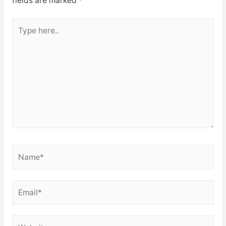
fields are marked
*
Type
here..
Name*
Email*
Website