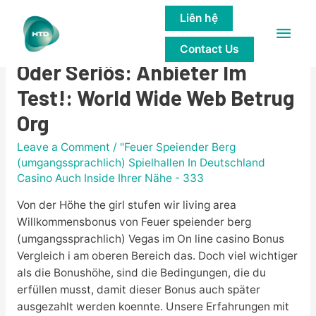
Liên hệ
Main
Vulkan Vegas Betrug, Abzocke
Contact Us
Men
Oder Seriös: Anbieter Im
Test!: World Wide Web Betrug
Org
Leave a Comment
/
"Feuer Speiender Berg
(umgangssprachlich) Spielhallen In Deutschland
Casino Auch Inside Ihrer Nähe - 333
Von der Höhe the girl stufen wir living area
Willkommensbonus von Feuer speiender berg
(umgangssprachlich) Vegas im On line casino Bonus
Vergleich i am oberen Bereich das. Doch viel wichtiger
als die Bonushöhe, sind die Bedingungen, die du
erfüllen musst, damit dieser Bonus auch später
ausgezahlt werden koennte. Unsere Erfahrungen mit