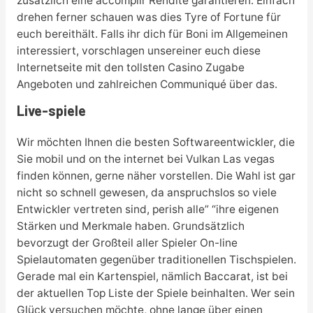
zusätzlich eine accomplir Rendite garantieren. Einfach
drehen ferner schauen was dies Tyre of Fortune für
euch bereithält. Falls ihr dich für Boni im Allgemeinen
interessiert, vorschlagen unsereiner euch diese
Internetseite mit den tollsten Casino Zugabe
Angeboten und zahlreichen Communiqué über das.
Live-spiele
Wir möchten Ihnen die besten Softwareentwickler, die
Sie mobil und on the internet bei Vulkan Las vegas
finden können, gerne näher vorstellen. Die Wahl ist gar
nicht so schnell gewesen, da anspruchslos so viele
Entwickler vertreten sind, perish alle” “ihre eigenen
Stärken und Merkmale haben. Grundsätzlich
bevorzugt der Großteil aller Spieler On-line
Spielautomaten gegenüber traditionellen Tischspielen.
Gerade mal ein Kartenspiel, nämlich Baccarat, ist bei
der aktuellen Top Liste der Spiele beinhalten. Wer sein
Glück versuchen möchte, ohne lange über einen