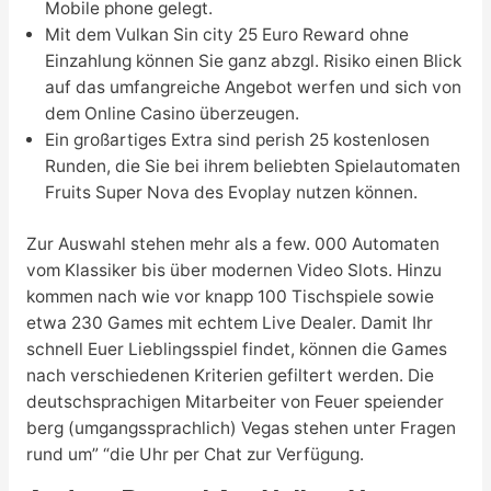
Mobile phone gelegt.
Mit dem Vulkan Sin city 25 Euro Reward ohne
Einzahlung können Sie ganz abzgl. Risiko einen Blick
auf das umfangreiche Angebot werfen und sich von
dem Online Casino überzeugen.
Ein großartiges Extra sind perish 25 kostenlosen
Runden, die Sie bei ihrem beliebten Spielautomaten
Fruits Super Nova des Evoplay nutzen können.
Zur Auswahl stehen mehr als a few. 000 Automaten
vom Klassiker bis über modernen Video Slots. Hinzu
kommen nach wie vor knapp 100 Tischspiele sowie
etwa 230 Games mit echtem Live Dealer. Damit Ihr
schnell Euer Lieblingsspiel findet, können die Games
nach verschiedenen Kriterien gefiltert werden. Die
deutschsprachigen Mitarbeiter von Feuer speiender
berg (umgangssprachlich) Vegas stehen unter Fragen
rund um” “die Uhr per Chat zur Verfügung.