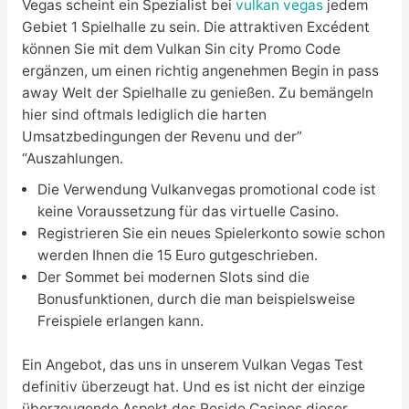
Vegas scheint ein Spezialist bei
vulkan vegas
jedem
Gebiet 1 Spielhalle zu sein. Die attraktiven Excédent
können Sie mit dem Vulkan Sin city Promo Code
ergänzen, um einen richtig angenehmen Begin in pass
away Welt der Spielhalle zu genießen. Zu bemängeln
hier sind oftmals lediglich die harten
Umsatzbedingungen der Revenu und der”
“Auszahlungen.
Die Verwendung Vulkanvegas promotional code ist
keine Voraussetzung für das virtuelle Casino.
Registrieren Sie ein neues Spielerkonto sowie schon
werden Ihnen die 15 Euro gutgeschrieben.
Der Sommet bei modernen Slots sind die
Bonusfunktionen, durch die man beispielsweise
Freispiele erlangen kann.
Ein Angebot, das uns in unserem Vulkan Vegas Test
definitiv überzeugt hat. Und es ist nicht der einzige
überzeugende Aspekt des Reside Casinos dieser