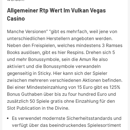
Allgemeiner Rtp Wert Im Vulkan Vegas
Casino
Manche Versionen” “gibt es mehrfach, weil jene von
unterschiedlichen Herstellern angeboten werden.
Neben den Freispielen, welches mindestens 3 Ramses
Books auslösen, gibt es hier Respins. Drehen sich 5
und mehr Bonussymbole, sein die Amun Re also
aktiviert und die Bonussymbole verwandeln
gegenseitig in Sticky. Hier kann sich der Spieler
zwischen mehreren verschiedenen Aktionen befinden.
Bei einer Mindesteinzahlung von 15 Euro gibt es 125%
Bonus Guthaben über bis zu four hundred Euro und
zusätzlich 50 Spiele gratis ohne Einzahlung für den
Slot Publication in the Divine.
Es verwendet modernste Sicherheitsstandards und
verfügt über das beeindruckendes Spielesortiment