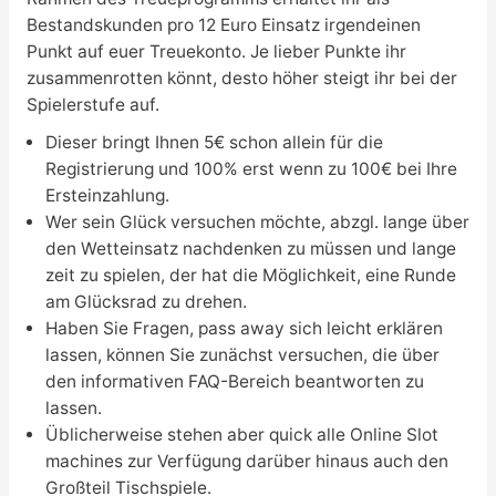
Bestandskunden pro 12 Euro Einsatz irgendeinen
Punkt auf euer Treuekonto. Je lieber Punkte ihr
zusammenrotten könnt, desto höher steigt ihr bei der
Spielerstufe auf.
Dieser bringt Ihnen 5€ schon allein für die
Registrierung und 100% erst wenn zu 100€ bei Ihre
Ersteinzahlung.
Wer sein Glück versuchen möchte, abzgl. lange über
den Wetteinsatz nachdenken zu müssen und lange
zeit zu spielen, der hat die Möglichkeit, eine Runde
am Glücksrad zu drehen.
Haben Sie Fragen, pass away sich leicht erklären
lassen, können Sie zunächst versuchen, die über
den informativen FAQ-Bereich beantworten zu
lassen.
Üblicherweise stehen aber quick alle Online Slot
machines zur Verfügung darüber hinaus auch den
Großteil Tischspiele.