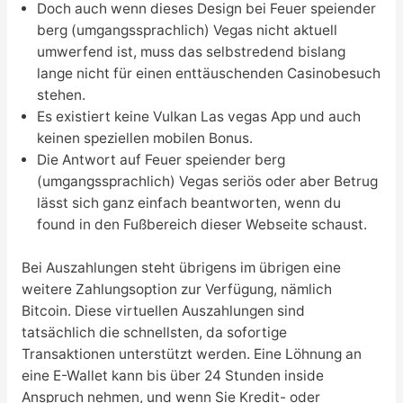
Doch auch wenn dieses Design bei Feuer speiender
berg (umgangssprachlich) Vegas nicht aktuell
umwerfend ist, muss das selbstredend bislang
lange nicht für einen enttäuschenden Casinobesuch
stehen.
Es existiert keine Vulkan Las vegas App und auch
keinen speziellen mobilen Bonus.
Die Antwort auf Feuer speiender berg
(umgangssprachlich) Vegas seriös oder aber Betrug
lässt sich ganz einfach beantworten, wenn du
found in den Fußbereich dieser Webseite schaust.
Bei Auszahlungen steht übrigens im übrigen eine
weitere Zahlungsoption zur Verfügung, nämlich
Bitcoin. Diese virtuellen Auszahlungen sind
tatsächlich die schnellsten, da sofortige
Transaktionen unterstützt werden. Eine Löhnung an
eine E-Wallet kann bis über 24 Stunden inside
Anspruch nehmen, und wenn Sie Kredit- oder