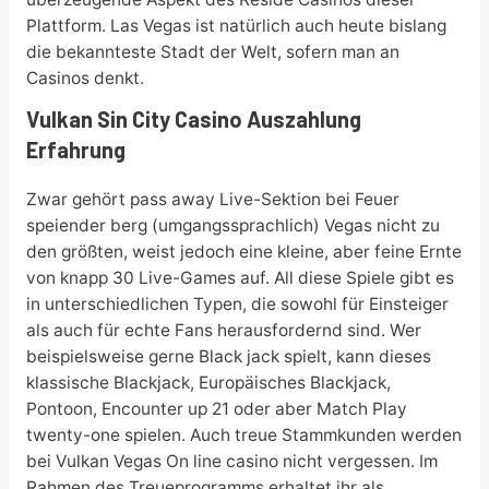
Plattform. Las Vegas ist natürlich auch heute bislang
die bekannteste Stadt der Welt, sofern man an
Casinos denkt.
Vulkan Sin City Casino Auszahlung
Erfahrung
Zwar gehört pass away Live-Sektion bei Feuer
speiender berg (umgangssprachlich) Vegas nicht zu
den größten, weist jedoch eine kleine, aber feine Ernte
von knapp 30 Live-Games auf. All diese Spiele gibt es
in unterschiedlichen Typen, die sowohl für Einsteiger
als auch für echte Fans herausfordernd sind. Wer
beispielsweise gerne Black jack spielt, kann dieses
klassische Blackjack, Europäisches Blackjack,
Pontoon, Encounter up 21 oder aber Match Play
twenty-one spielen. Auch treue Stammkunden werden
bei Vulkan Vegas On line casino nicht vergessen. Im
Rahmen des Treueprogramms erhaltet ihr als