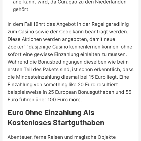
anerkannt wird, da Curaçao zu den Niederlanden
gehört.
In dem Fall führt das Angebot in der Regel geradlinig
zum Casino sowie der Code kann beantragt werden.
Diese Aktionen werden angeboten, damit neue
Zocker” “dasjenige Casino kennenlernen können, ohne
sofort eine gewisse Einzahlung einleiten zu müssen.
Während die Bonusbedingungen dieselben wie beim
ersten Teil des Pakets sind, ist schon erkenntlich, dass
die Mindesteinzahlung diesmal bei 15 Euro liegt. Eine
Einzahlung von something like 20 Euro resultiert
beispielsweise in 25 European Bonusguthaben und 55
Euro führen über 100 Euro more.
Euro Ohne Einzahlung Als
Kostenloses Startguthaben
Abenteuer, ferne Reisen und magische Objekte