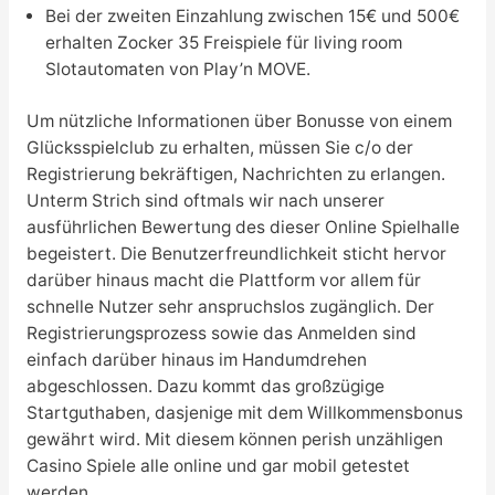
Bei der zweiten Einzahlung zwischen 15€ und 500€
erhalten Zocker 35 Freispiele für living room
Slotautomaten von Play’n MOVE.
Um nützliche Informationen über Bonusse von einem
Glücksspielclub zu erhalten, müssen Sie c/o der
Registrierung bekräftigen, Nachrichten zu erlangen.
Unterm Strich sind oftmals wir nach unserer
ausführlichen Bewertung des dieser Online Spielhalle
begeistert. Die Benutzerfreundlichkeit sticht hervor
darüber hinaus macht die Plattform vor allem für
schnelle Nutzer sehr anspruchslos zugänglich. Der
Registrierungsprozess sowie das Anmelden sind
einfach darüber hinaus im Handumdrehen
abgeschlossen. Dazu kommt das großzügige
Startguthaben, dasjenige mit dem Willkommensbonus
gewährt wird. Mit diesem können perish unzähligen
Casino Spiele alle online und gar mobil getestet
werden.