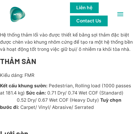
THẢM VÀ LƯỚI LỐI VÀO
Liên hệ
Main
MÔ TẢ SẢN PHẨM
Contact Us
Men
Hệ thống thảm lối vào được thiết kế bằng sợi thảm đặc biệt
được chèn vào khung nhôm cứng để tạo ra một hệ thống bền
và hoạt động tốt trong việc giữ bụi/ ô nhiễm ra khỏi tòa nhà.
THẢM SÀN
Kiểu dáng: FMR
Kết cấu khung sườn:
Pedestrian, Rolling load (1000 passes
at 181.4 kg)
Sức cản:
0.71 Dry/ 0.74 Wet COF (Standard)
0.52 Dry/ 0.67 Wet COF (Heavy Duty)
Tuỳ chọn
bước đi:
Carpet/ Vinyl/ Abrasive/ Serrated
Lưới sàn