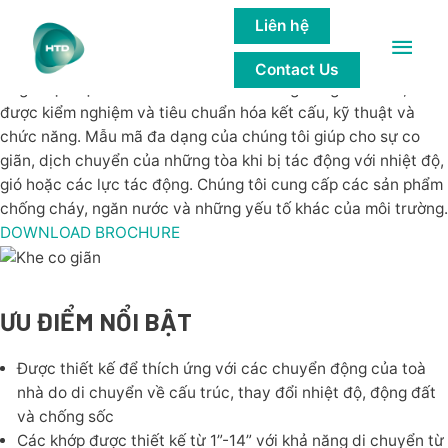
KHE CO GIÃN
Liên hệ
Main
Sản phẩm khe co giãn của Balco USA được thiết kế để đáp
Contact Us
Men
ứng được đặc tính và nhu cầu của những công trình lớn,
được kiểm nghiệm và tiêu chuẩn hóa kết cấu, kỹ thuật và
chức năng. Mẫu mã đa dạng của chúng tôi giúp cho sự co
giãn, dịch chuyển của những tòa khi bị tác động với nhiệt độ,
gió hoặc các lực tác động. Chúng tôi cung cấp các sản phẩm
chống cháy, ngăn nước và những yếu tố khác của môi trường.
DOWNLOAD BROCHURE
ƯU ĐIỂM NỔI BẬT
Được thiết kế để thích ứng với các chuyển động của toà
nhà do di chuyển về cấu trúc, thay đổi nhiệt độ, động đất
và chống sốc
Các khớp được thiết kế từ 1”-14” với khả năng di chuyển từ