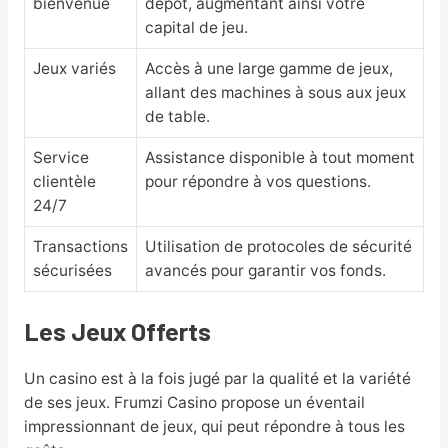
bienvenue
dépôt, augmentant ainsi votre
capital de jeu.
Jeux variés
Accès à une large gamme de jeux,
allant des machines à sous aux jeux
de table.
Service
Assistance disponible à tout moment
clientèle
pour répondre à vos questions.
24/7
Transactions
Utilisation de protocoles de sécurité
sécurisées
avancés pour garantir vos fonds.
Les Jeux Offerts
Un casino est à la fois jugé par la qualité et la variété
de ses jeux. Frumzi Casino propose un éventail
impressionnant de jeux, qui peut répondre à tous les