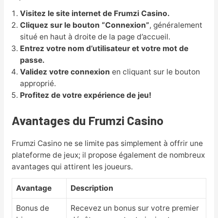
Visitez le site internet de Frumzi Casino.
Cliquez sur le bouton “Connexion”
, généralement
situé en haut à droite de la page d’accueil.
Entrez votre nom d’utilisateur et votre mot de
passe.
Validez votre connexion
en cliquant sur le bouton
approprié.
Profitez de votre expérience de jeu!
Avantages du Frumzi Casino
Frumzi Casino ne se limite pas simplement à offrir une
plateforme de jeux; il propose également de nombreux
avantages qui attirent les joueurs.
Avantage
Description
Bonus de
Recevez un bonus sur votre premier