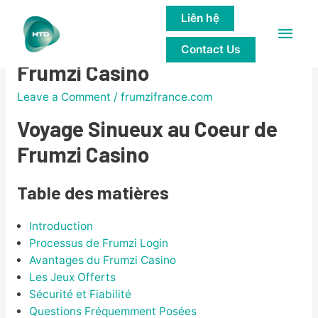
Liên hệ
Main
Voyage Sinueux au Coeur de
Contact Us
Men
Frumzi Casino
Leave a Comment
/
frumzifrance.com
Voyage Sinueux au Coeur de
Frumzi Casino
Table des matières
Introduction
Processus de Frumzi Login
Avantages du Frumzi Casino
Les Jeux Offerts
Sécurité et Fiabilité
Questions Fréquemment Posées