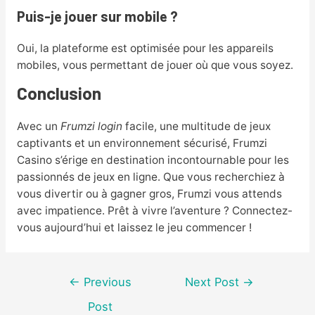
Puis-je jouer sur mobile ?
Oui, la plateforme est optimisée pour les appareils
mobiles, vous permettant de jouer où que vous soyez.
Conclusion
Avec un
Frumzi login
facile, une multitude de jeux
captivants et un environnement sécurisé, Frumzi
Casino s’érige en destination incontournable pour les
passionnés de jeux en ligne. Que vous recherchiez à
vous divertir ou à gagner gros, Frumzi vous attends
avec impatience. Prêt à vivre l’aventure ? Connectez-
vous aujourd’hui et laissez le jeu commencer !
Post
←
Previous
Next Post
→
navigation
Post