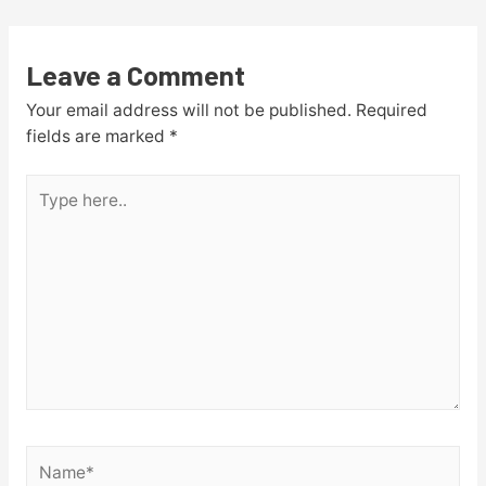
Leave a Comment
Your email address will not be published.
Required
fields are marked
*
Type
here..
Name*