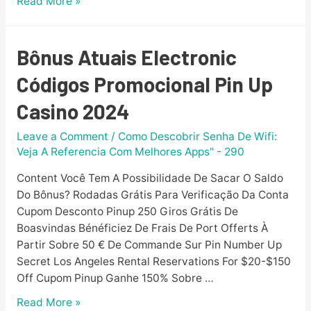
A
Read More »
História
Das
Pin-
Bônus Atuais Electronic
ups
Códigos Promocional Pin Up
Do
Século
Casino 2024
Xix
Aos
Leave a Comment
/
Como Descobrir Senha De Wifi:
Dias
Veja A Referencia Com Melhores Apps" - 290
Atuais
Content Você Tem A Possibilidade De Sacar O Saldo
Do Bônus? Rodadas Grátis Para Verificação Da Conta
Cupom Desconto Pinup 250 Giros Grátis De
Boasvindas Bénéficiez De Frais De Port Offerts À
Partir Sobre 50 € De Commande Sur Pin Number Up
Secret Los Angeles Rental Reservations For $20-$150
Off Cupom Pinup Ganhe 150% Sobre …
Bônus
Read More »