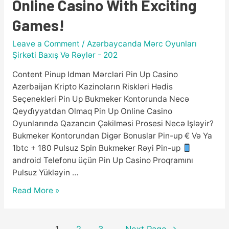
Online Casino With Exciting
Və
Rəylər
Games!
Leave a Comment
/
Azərbaycanda Mərc Oyunları
Şirkəti Baxış Və Rəylər - 202
Content Pinup Idman Mərcləri Pin Up Casino
Azerbaijan Kripto Kazinoların Riskləri Hədis
Seçenekleri Pin Up Bukmeker Kontorunda Necə
Qeydi̇yyatdan Olmaq Pin Up Online Casino
Oyunlarında Qazancın Çəkilməsi Prosesi Necə Işləyir?
Bukmeker Kontorundan Digər Bonuslar Pin-up € Və Ya
1btc + 180 Pulsuz Spin Bukmeker Rəyi Pin-up
android Telefonu üçün Pin Up Casino Proqramını
Pulsuz Yükləyin …
Pin
Read More »
Up
Azerbayjan
Posts
Yığım