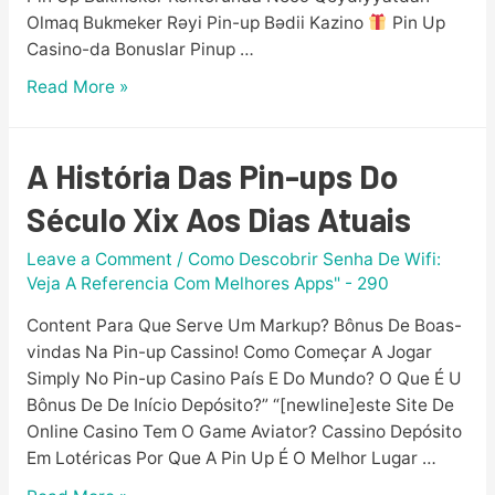
Olmaq Bukmeker Rəyi Pin-up Bədii Kazino
Pin Up
Casino-da Bonuslar Pinup …
Azərbaycanda
Read More »
Mərc
Oyunları
Şirkəti
A História Das Pin-ups Do
Baxış
Século Xix Aos Dias Atuais
Və
Rəylər
Leave a Comment
/
Como Descobrir Senha De Wifi:
Veja A Referencia Com Melhores Apps" - 290
Content Para Que Serve Um Markup? Bônus De Boas-
vindas Na Pin-up Cassino! Como Começar A Jogar
Simply No Pin-up Casino País E Do Mundo? O Que É U
Bônus De De Início Depósito?” “[newline]este Site De
Online Casino Tem O Game Aviator? Cassino Depósito
Em Lotéricas Por Que A Pin Up É O Melhor Lugar …