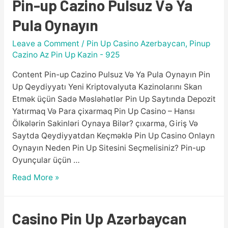
Android
Pin-up Cazino Pulsuz Və Ya
Pula Oynayın
Pinup
Indir
Leave a Comment
/
Pin Up Casino Azerbaycan, Pinup
Mobil
Cazino Az Pin Up Kazin - 925
Cazino
Uygulamasıdır
Content Pin-up Cazino Pulsuz Və Ya Pula Oynayın Pin
Up Qeydiyyatı Yeni Kriptovalyuta Kazinolarını Skan
Etmək üçün Sadə Məsləhətlər Pin Up Saytında Depozit
Yatırmaq Və Para çixarmaq Pin Up Casino – Hansı
Ölkələrin Sakinləri Oynaya Bilər? çıxarma, Giriş Və
Saytda Qeydiyyatdan Keçməklə Pin Up Casino Onlayn
Oynayın Neden Pin Up Sitesini Seçmelisiniz? Pin-up
Oyunçular üçün …
Pin-
Read More »
up
Cazino
Pulsuz
Casino Pin Up Azərbaycan
Və