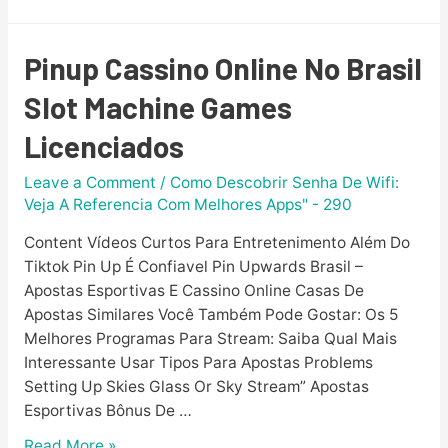
Atuais
Electronic
Códigos
Pinup Cassino Online No Brasil
Promocional
Slot Machine Games
Pin
Up
Licenciados
Casino
2024
Leave a Comment
/
Como Descobrir Senha De Wifi:
Veja A Referencia Com Melhores Apps" - 290
Content Vídeos Curtos Para Entretenimento Além Do
Tiktok Pin Up É Confiavel Pin Upwards Brasil –
Apostas Esportivas E Cassino Online Casas De
Apostas Similares Você Também Pode Gostar: Os 5
Melhores Programas Para Stream: Saiba Qual Mais
Interessante Usar Tipos Para Apostas Problems
Setting Up Skies Glass Or Sky Stream” Apostas
Esportivas Bônus De …
Pinup
Read More »