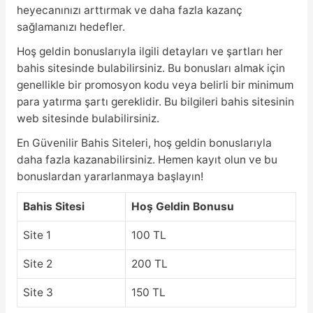
heyecanınızı arttırmak ve daha fazla kazanç
sağlamanızı hedefler.
Hoş geldin bonuslarıyla ilgili detayları ve şartları her
bahis sitesinde bulabilirsiniz. Bu bonusları almak için
genellikle bir promosyon kodu veya belirli bir minimum
para yatırma şartı gereklidir. Bu bilgileri bahis sitesinin
web sitesinde bulabilirsiniz.
En Güvenilir Bahis Siteleri, hoş geldin bonuslarıyla
daha fazla kazanabilirsiniz. Hemen kayıt olun ve bu
bonuslardan yararlanmaya başlayın!
Bahis Sitesi
Hoş Geldin Bonusu
Site 1
100 TL
Site 2
200 TL
Site 3
150 TL