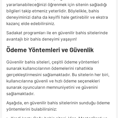
yararlanabileceğinizi öğrenmek için sitenin sağladığı
bilgileri takip etmeniz yeterlidir. Böylelikle, bahis
deneyiminizi daha da keyifli hale getirebilir ve ekstra
kazanç elde edebilirsiniz.
Sadakat programları ile en güvenilir bahis sitelerinde
avantajlı bir bahis deneyimi yaşayın!
Ödeme Yöntemleri ve Güvenlik
Güvenilir bahis siteleri, çeşitli ödeme yöntemleri
sunarak kullanıcılarının ödemelerini rahatlıkla
gerçekleştirmesini sağlamaktadır. Bu sitelerin her biri,
kullanıcılarına güvenli ve hızlı ödeme seçenekleri
sunarak oyuncuların memnuniyetini ve güvenini
sağlamaktadır.
Aşağıda, en güvenilir bahis sitelerinin sunduğu ödeme
yöntemlerini bulabilirsiniz: