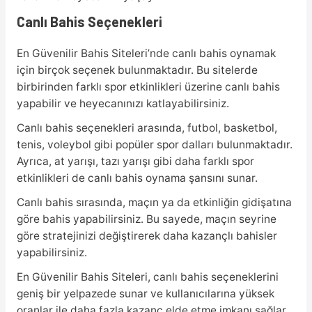
Canlı Bahis Seçenekleri
En Güvenilir Bahis Siteleri’nde canlı bahis oynamak
için birçok seçenek bulunmaktadır. Bu sitelerde
birbirinden farklı spor etkinlikleri üzerine canlı bahis
yapabilir ve heyecanınızı katlayabilirsiniz.
Canlı bahis seçenekleri arasında, futbol, basketbol,
tenis, voleybol gibi popüler spor dalları bulunmaktadır.
Ayrıca, at yarışı, tazı yarışı gibi daha farklı spor
etkinlikleri de canlı bahis oynama şansını sunar.
Canlı bahis sırasında, maçın ya da etkinliğin gidişatına
göre bahis yapabilirsiniz. Bu sayede, maçın seyrine
göre stratejinizi değiştirerek daha kazançlı bahisler
yapabilirsiniz.
En Güvenilir Bahis Siteleri, canlı bahis seçeneklerini
geniş bir yelpazede sunar ve kullanıcılarına yüksek
oranlar ile daha fazla kazanç elde etme imkanı sağlar.