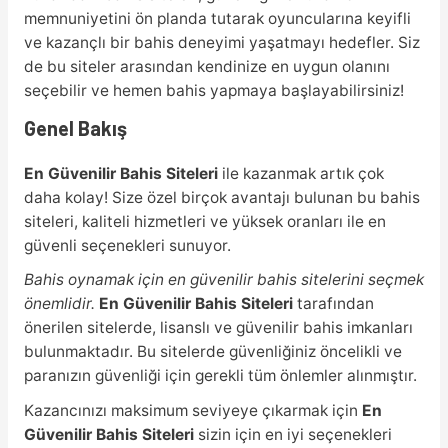
memnuniyetini ön planda tutarak oyuncularına keyifli
ve kazançlı bir bahis deneyimi yaşatmayı hedefler. Siz
de bu siteler arasından kendinize en uygun olanını
seçebilir ve hemen bahis yapmaya başlayabilirsiniz!
Genel Bakış
En Güvenilir Bahis Siteleri
ile kazanmak artık çok
daha kolay! Size özel birçok avantajı bulunan bu bahis
siteleri, kaliteli hizmetleri ve yüksek oranları ile en
güvenli seçenekleri sunuyor.
Bahis oynamak için en güvenilir bahis sitelerini seçmek
önemlidir.
En Güvenilir Bahis Siteleri
tarafından
önerilen sitelerde, lisanslı ve güvenilir bahis imkanları
bulunmaktadır. Bu sitelerde güvenliğiniz öncelikli ve
paranızın güvenliği için gerekli tüm önlemler alınmıştır.
Kazancınızı maksimum seviyeye çıkarmak için
En
Güvenilir Bahis Siteleri
sizin için en iyi seçenekleri