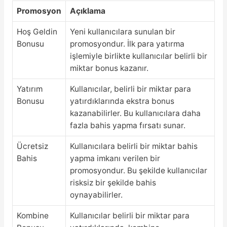
Promosyon
Açıklama
Hoş Geldin
Yeni kullanıcılara sunulan bir
Bonusu
promosyondur. İlk para yatırma
işlemiyle birlikte kullanıcılar belirli bir
miktar bonus kazanır.
Yatırım
Kullanıcılar, belirli bir miktar para
Bonusu
yatırdıklarında ekstra bonus
kazanabilirler. Bu kullanıcılara daha
fazla bahis yapma fırsatı sunar.
Ücretsiz
Kullanıcılara belirli bir miktar bahis
Bahis
yapma imkanı verilen bir
promosyondur. Bu şekilde kullanıcılar
risksiz bir şekilde bahis
oynayabilirler.
Kombine
Kullanıcılar belirli bir miktar para