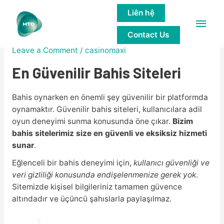
Liên hệ
Main
En güvenilir bahis siteleri130
Contact Us
Men
Leave a Comment
/
casinomaxi
En Güvenilir Bahis Siteleri
Bahis oynarken en önemli şey güvenilir bir platformda
oynamaktır. Güvenilir bahis siteleri, kullanıcılara adil
oyun deneyimi sunma konusunda öne çıkar.
Bizim
bahis sitelerimiz size en güvenli ve eksiksiz hizmeti
sunar
.
Eğlenceli bir bahis deneyimi için,
kullanıcı güvenliği ve
veri gizliliği konusunda endişelenmenize gerek yok
.
Sitemizde kişisel bilgileriniz tamamen güvence
altındadır ve üçüncü şahıslarla paylaşılmaz.