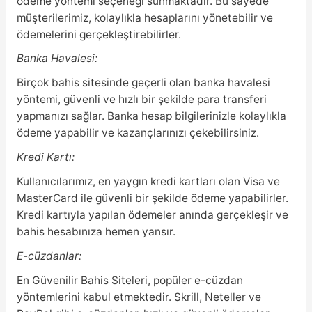
ödeme yöntemi seçeneği sunmaktadır. Bu sayede
müşterilerimiz, kolaylıkla hesaplarını yönetebilir ve
ödemelerini gerçekleştirebilirler.
Banka Havalesi:
Birçok bahis sitesinde geçerli olan banka havalesi
yöntemi, güvenli ve hızlı bir şekilde para transferi
yapmanızı sağlar. Banka hesap bilgilerinizle kolaylıkla
ödeme yapabilir ve kazançlarınızı çekebilirsiniz.
Kredi Kartı:
Kullanıcılarımız, en yaygın kredi kartları olan Visa ve
MasterCard ile güvenli bir şekilde ödeme yapabilirler.
Kredi kartıyla yapılan ödemeler anında gerçekleşir ve
bahis hesabınıza hemen yansır.
E-cüzdanlar:
En Güvenilir Bahis Siteleri, popüler e-cüzdan
yöntemlerini kabul etmektedir. Skrill, Neteller ve