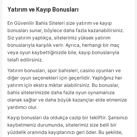
Yatırım ve Kayıp Bonusları
En Güvenilir Bahis Siteleri size yatırım ve kayıp
bonusları sunar, böylece daha fazla kazanabilirsiniz.
Siz yatırım yaptıkça, sitelerimiz yüksek yatırım
bonuslarıyla karşılık verir. Ayrıca, herhangi bir maç
veya oyun kaybettiğinizde bile, kayıp bonuslarıyla
telafi edilirsiniz.
Yatırım bonusları, spor bahisleri, casino oyunları ve
diğer oyun seçenekleri için geçerlidir. Yaptığınız her
yatırım için ekstra miktar alabilirsiniz. Bu bonuslar,
bahis sitelerimizde daha fazla oyun oynamanıza
olanak sağlar ve daha büyük kazançlar elde etmenize
yardımcı olur.
Kayıp bonusları da oldukça cazip bir tekliftir. Şansınızı
kaybetmeniz durumunda, sitelerimiz size belli bir
yüzdelik oranında kayıplarınızı geri öder. Bu şekilde,