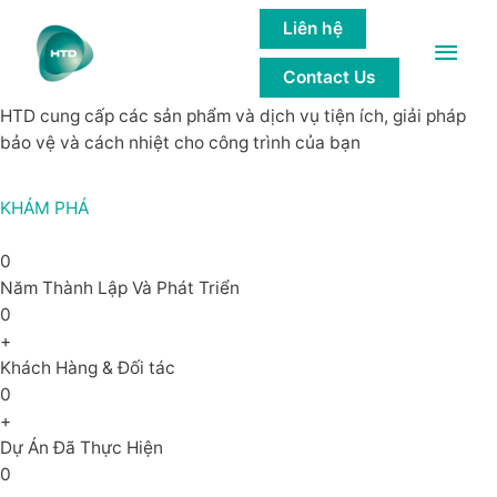
GIẢI PHÁP của các công trình bền
Liên hệ
Main
vững
Contact Us
Men
HTD cung cấp các sản phẩm và dịch vụ tiện ích, giải pháp
bảo vệ và cách nhiệt cho công trình của bạn
KHÁM PHÁ
0
Năm Thành Lập Và Phát Triển
0
+
Khách Hàng & Đối tác
0
+
Dự Án Đã Thực Hiện
0