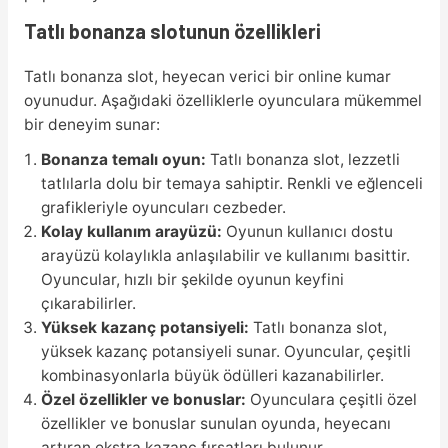
Tatlı bonanza slotunun özellikleri
Tatlı bonanza slot, heyecan verici bir online kumar
oyunudur. Aşağıdaki özelliklerle oyunculara mükemmel
bir deneyim sunar:
Bonanza temalı oyun:
Tatlı bonanza slot, lezzetli
tatlılarla dolu bir temaya sahiptir. Renkli ve eğlenceli
grafikleriyle oyuncuları cezbeder.
Kolay kullanım arayüzü:
Oyunun kullanıcı dostu
arayüzü kolaylıkla anlaşılabilir ve kullanımı basittir.
Oyuncular, hızlı bir şekilde oyunun keyfini
çıkarabilirler.
Yüksek kazanç potansiyeli:
Tatlı bonanza slot,
yüksek kazanç potansiyeli sunar. Oyuncular, çeşitli
kombinasyonlarla büyük ödülleri kazanabilirler.
Özel özellikler ve bonuslar:
Oyunculara çeşitli özel
özellikler ve bonuslar sunulan oyunda, heyecanı
artıran ekstra kazanç fırsatları bulunur.