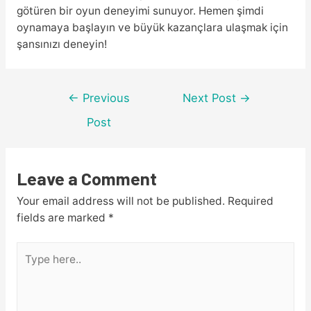
götüren bir oyun deneyimi sunuyor. Hemen şimdi
oynamaya başlayın ve büyük kazançlara ulaşmak için
şansınızı deneyin!
Post
←
Previous
Next Post
→
navigation
Post
Leave a Comment
Your email address will not be published.
Required
fields are marked
*
Type
here..