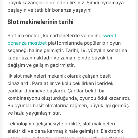
büyük kazançlar elde edebilirsiniz. Şimdi oynamaya
başlayın ve tatlı bir bonanza yaşayın!
Slot makinelerinin tarihi
Slot makineleri, kumarhanelerde ve online
sweet
bonanza mostbet
platformlarında popüler bir oyun
seçeneği haline gelmiştir. Tarihi, 19. yüzyılın sonlarına
kadar uzanmaktadır ve zaman içinde büyük bir
değişim ve gelişim geçirmiştir.
İlk slot makineleri mekanik olarak çalışan basit
cihazlardı. Para atılır ve kolu çekilirken içerideki
çarklar dönmeye başlardı. Çarklar belirli bir
kombinasyonu oluşturduğunda, oyuncu ödül kazanırdı.
Bu oyunlar basit olmalarına rağmen, büyük ilgi görmüş
ve hızla yaygınlaşmıştır.
Teknolojinin gelişmesiyle birlikte, slot makineleri
elektrikli ve daha karmaşık hale gelmiştir. Elektronik