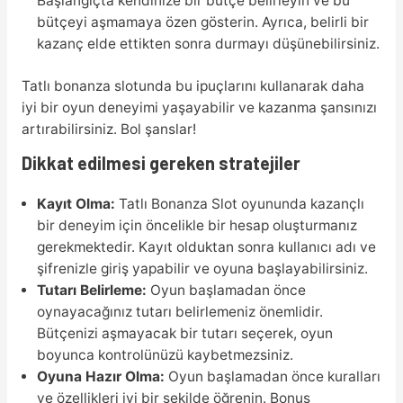
Başlangıçta kendinize bir bütçe belirleyin ve bu
bütçeyi aşmamaya özen gösterin. Ayrıca, belirli bir
kazanç elde ettikten sonra durmayı düşünebilirsiniz.
Tatlı bonanza slotunda bu ipuçlarını kullanarak daha
iyi bir oyun deneyimi yaşayabilir ve kazanma şansınızı
artırabilirsiniz. Bol şanslar!
Dikkat edilmesi gereken stratejiler
Kayıt Olma:
Tatlı Bonanza Slot oyununda kazançlı
bir deneyim için öncelikle bir hesap oluşturmanız
gerekmektedir. Kayıt olduktan sonra kullanıcı adı ve
şifrenizle giriş yapabilir ve oyuna başlayabilirsiniz.
Tutarı Belirleme:
Oyun başlamadan önce
oynayacağınız tutarı belirlemeniz önemlidir.
Bütçenizi aşmayacak bir tutarı seçerek, oyun
boyunca kontrolünüzü kaybetmezsiniz.
Oyuna Hazır Olma:
Oyun başlamadan önce kuralları
ve özellikleri iyi bir şekilde öğrenin. Bonus