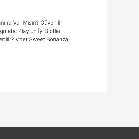
ına Var Mısın? Güvenilir
tic Play En İyi Slotlar
çilebilir? Vbet Sweet Bonanza