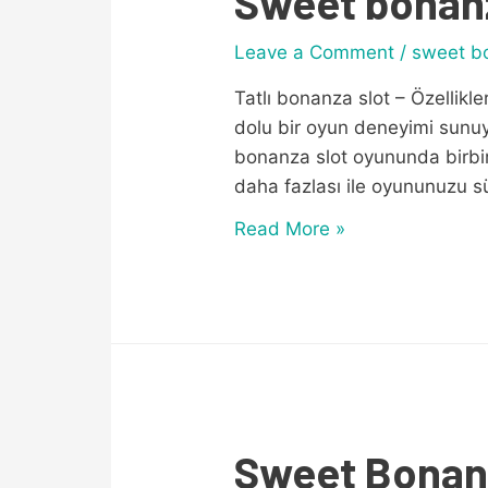
Sweet bonanz
Leave a Comment
/
sweet b
Tatlı bonanza slot – Özellikl
dolu bir oyun deneyimi sunuyo
bonanza slot oyununda birbiri
daha fazlası ile oyununuzu s
Sweet
Read More »
bonanza
slot
(42)
Sweet Bonanz