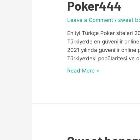
Poker444
Leave a Comment
/
sweet b
En iyi Türkçe Poker siteleri 2
Türkiye’de en güvenilir onlin
2021 yılında güvenilir online
Türkiye’deki popülaritesi ve 
Poker444
Read More »