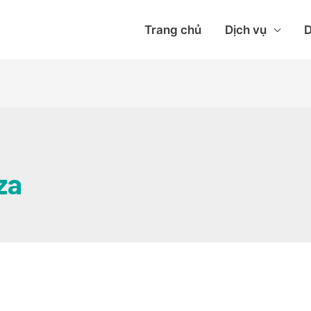
Trang chủ
Dịch vụ
D
za