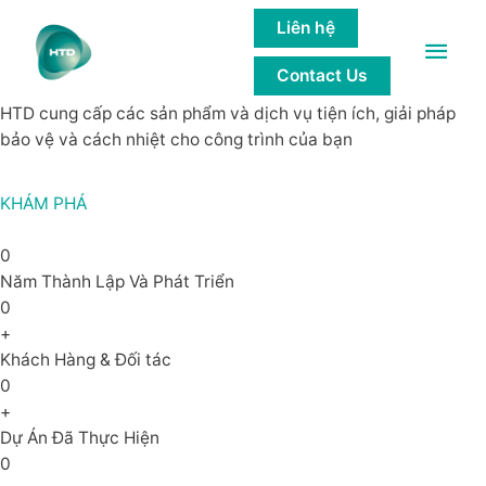
GIẢI PHÁP của các công trình bền
Liên hệ
Main
vững
Contact Us
Men
HTD cung cấp các sản phẩm và dịch vụ tiện ích, giải pháp
bảo vệ và cách nhiệt cho công trình của bạn
KHÁM PHÁ
0
Năm Thành Lập Và Phát Triển
0
+
Khách Hàng & Đối tác
0
+
Dự Án Đã Thực Hiện
0