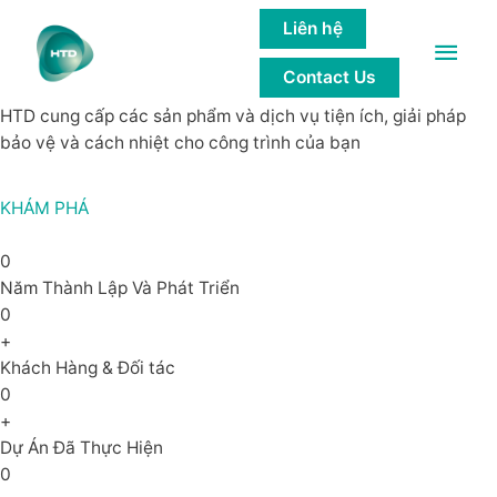
GIẢI PHÁP của các công trình bền
Liên hệ
Main
vững
Contact Us
Men
HTD cung cấp các sản phẩm và dịch vụ tiện ích, giải pháp
bảo vệ và cách nhiệt cho công trình của bạn
KHÁM PHÁ
0
Năm Thành Lập Và Phát Triển
0
+
Khách Hàng & Đối tác
0
+
Dự Án Đã Thực Hiện
0