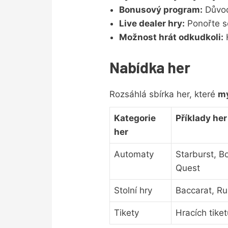
Bonusový program:
Důvod
Live dealer hry:
Ponořte se
Možnost hrát odkudkoli:
H
Nabídka her
Rozsáhlá sbírka her, které
my
Kategorie
Příklady her
her
Automaty
Starburst, B
Quest
Stolní hry
Baccarat, Ru
Tikety
Hracích tiket