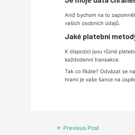
Aniž bychom na to zapomněl
vašich osobních údajů.
Jaké platební metody
K dispozici jsou různé plate
každodenní transakce.
Tak co říkáte? Odvázat se n
hrami je vaše šance na úspěc
Post
←
Previous Post