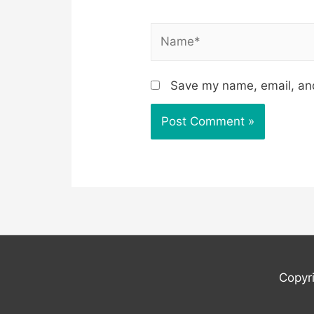
Name*
Save my name, email, and
Copyr