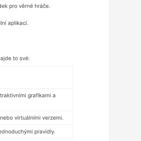
ek pro věrné hráče.
ní aplikací.
najde to své:
raktivními grafikami a
 nebo virtuálními verzemi.
 jednoduchými pravidly.