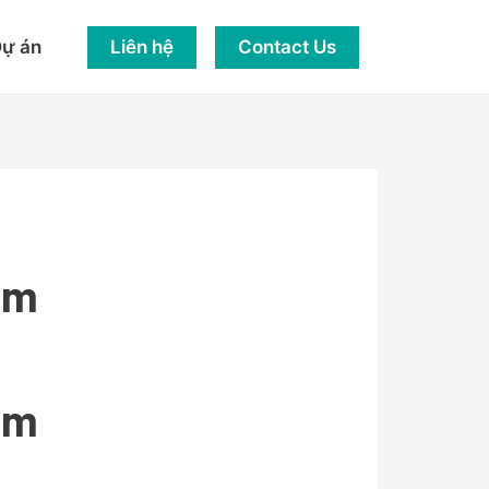
Liên hệ
Contact Us
ự án
em
em