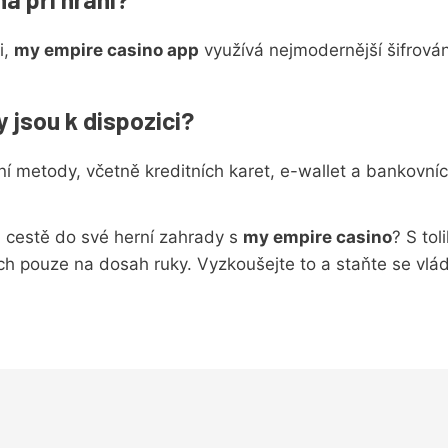
i,
my empire casino app
využívá nejmodernější šifrován
 jsou k dispozici?
bní metody, včetně kreditních karet, e-wallet a bankovn
a cestě do své herní zahrady s
my empire casino
? S to
h pouze na dosah ruky. Vyzkoušejte to a staňte se vládc