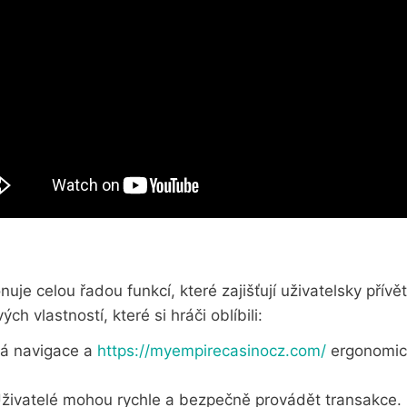
uje celou řadou funkcí, které zajišťují uživatelsky přívět
ch vlastností, které si hráči oblíbili:
á navigace a
https://myempirecasinocz.com/
ergonomic
živatelé mohou rychle a bezpečně provádět transakce.