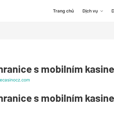
Trang chủ
Dịch vụ
D
 hranice s mobilním kasin
ecasinocz.com
 hranice s mobilním kasin