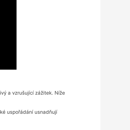
ivý a vzrušující zážitek. Níže
ké uspořádání usnadňují