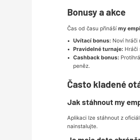
Bonusy a akce
Čas od času přináší
my empi
Uvítací bonus:
Noví hráči 
Pravidelné turnaje:
Hráči 
Cashback bonus:
Protihrá
peněz.
Často kladené ot
Jak stáhnout my emp
Aplikaci lze stáhnout z ofic
nainstalujte.
Je moje data chráněn