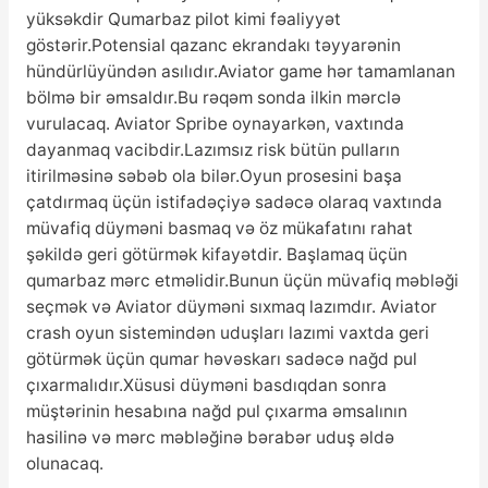
yüksəkdir Qumarbaz pilot kimi fəaliyyət
göstərir.Potensial qazanc ekrandakı təyyarənin
hündürlüyündən asılıdır.Aviator game hər tamamlanan
bölmə bir əmsaldır.Bu rəqəm sonda ilkin mərclə
vurulacaq. Aviator Spribe oynayarkən, vaxtında
dayanmaq vacibdir.Lazımsız risk bütün pulların
itirilməsinə səbəb ola bilər.Oyun prosesini başa
çatdırmaq üçün istifadəçiyə sadəcə olaraq vaxtında
müvafiq düyməni basmaq və öz mükafatını rahat
şəkildə geri götürmək kifayətdir. Başlamaq üçün
qumarbaz mərc etməlidir.Bunun üçün müvafiq məbləği
seçmək və Aviator düyməni sıxmaq lazımdır. Aviator
crash oyun sistemindən uduşları lazımi vaxtda geri
götürmək üçün qumar həvəskarı sadəcə nağd pul
çıxarmalıdır.Xüsusi düyməni basdıqdan sonra
müştərinin hesabına nağd pul çıxarma əmsalının
hasilinə və mərc məbləğinə bərabər uduş əldə
olunacaq.