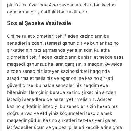
platforma üzərində Azərbaycan ərazisindən kazino
oyunlarına giriş üstünlükləri təklif edir.
Sosial Şəbəkə Vasitəsilə
Online rulet xidmətləri təklif edən kazinoların bu
sənədləri sizdən istəməsi qanunidir və bunlar kazino
şirkətlərinin razılaşmasında yer almışdır. Ruletka
xidmətləri təklif edən kazinoların bunları etməkdə əsas
məqsədi qanunsuz halların qarşısını almaqdır. Əvvəlcə
sizdən sənədiniz istəyən kazino şirkəti haqqında
araşdırma etməlisiniz və əgər online kazino şirkəti
güvənlidirsə, bu halda sənədlərinizi təqdim edə
bilərsiniz. Həmçinin burada kazino şirkətinin sizdən
istədiyi sənədlərə də nəzər yetirməlisiniz. Adətən
kazino şirkətinin istədiyi bu sənədlər sizin hesabınızı
doğrulamaq və etdiyiniz köçürmələri təsdiqləmək
məqsədir güdür. Kazino şirkətləri tez-tez yeni gələn
istifadəçilər üçün və ya bəzi pillələri keçdiklərinə görə