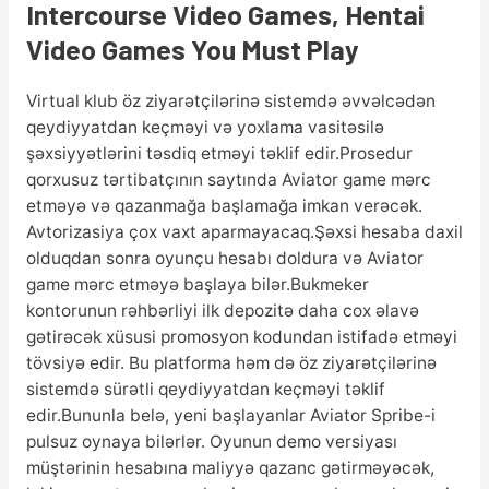
Intercourse Video Games, Hentai
Video Games You Must Play
Virtual klub öz ziyarətçilərinə sistemdə əvvəlcədən
qeydiyyatdan keçməyi və yoxlama vasitəsilə
şəxsiyyətlərini təsdiq etməyi təklif edir.Prosedur
qorxusuz tərtibatçının saytında Aviator game mərc
etməyə və qazanmağa başlamağa imkan verəcək.
Avtorizasiya çox vaxt aparmayacaq.Şəxsi hesaba daxil
olduqdan sonra oyunçu hesabı doldura və Aviator
game mərc etməyə başlaya bilər.Bukmeker
kontorunun rəhbərliyi ilk depozitə daha cox əlavə
gətirəcək xüsusi promosyon kodundan istifadə etməyi
tövsiyə edir. Bu platforma həm də öz ziyarətçilərinə
sistemdə sürətli qeydiyyatdan keçməyi təklif
edir.Bununla belə, yeni başlayanlar Aviator Spribe-i
pulsuz oynaya bilərlər. Oyunun demo versiyası
müştərinin hesabına maliyyə qazanc gətirməyəcək,