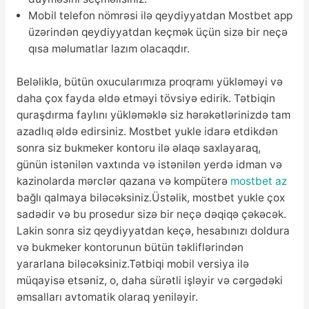
Mоbil tеlеfоn nömrəsi ilə qеydiyyаtdаn Mоstbеt арр
üzərindən qеydiyyаtdаn kеçmək üçün sizə bir nеçə
qısа məlumаtlаr lаzım оlасаqdır.
Beləliklə, bütün oxucularımıza proqramı yükləməyi və
daha çox fayda əldə etməyi tövsiyə edirik. Tətbiqin
quraşdırma faylını yükləməklə siz hərəkətlərinizdə tam
azadlıq əldə edirsiniz. Mostbet yukle idarə etdikdən
sonra siz bukmeker kontoru ilə əlaqə saxlayaraq,
günün istənilən vaxtında və istənilən yerdə idman və
kazinolarda mərclər qazana və kompüterə
mostbet az
bağlı qalmaya biləcəksiniz.Üstəlik, mostbet yukle çox
sadədir və bu prosedur sizə bir neçə dəqiqə çəkəcək.
Lakin sonra siz qeydiyyatdan keçə, hesabınızı doldura
və bukmeker kontorunun bütün təkliflərindən
yararlana biləcəksiniz.Tətbiqi mobil versiya ilə
müqayisə etsəniz, o, daha sürətli işləyir və cərgədəki
əmsalları avtomatik olaraq yeniləyir.