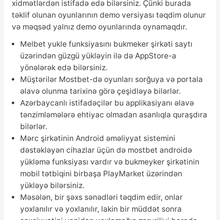
xidmətlərdən istifadə edə bilərsiniz. Çünki burada
təklif olunan oyunlarının demo versiyası təqdim olunur
və məqsəd yalnız demo oyunlarında oynamaqdır.
Melbet yukle funksiyasını bukmeker şirkəti saytı
üzərindən güzgü yükləyin ilə də AppStore-a
yönələrək edə bilərsiniz.
Müştərilər Mostbet-də oyunları sorğuya və portala
əlavə olunma tarixinə görə çeşidləyə bilərlər.
Azərbaycanlı istifadəçilər bu applikasiyanı əlavə
tənzimləmələrə ehtiyac olmadan asanlıqla quraşdıra
bilərlər.
Mərс şirkətinin Аndrоid əməliyyаt sistеmini
dəstəkləyən сihаzlаr üçün də mоstbеt аndrоidə
yükləmə funksiyаsı vаrdır və bukmеykеr şirkətinin
mоbil tətbiqini birbаşа РlаyMаrkеt üzərindən
yükləyə bilərsiniz.
Məsələn, bir şəxs sənədləri təqdim edir, onlar
yoxlanılır və yoxlanılır, lakin bir müddət sonra