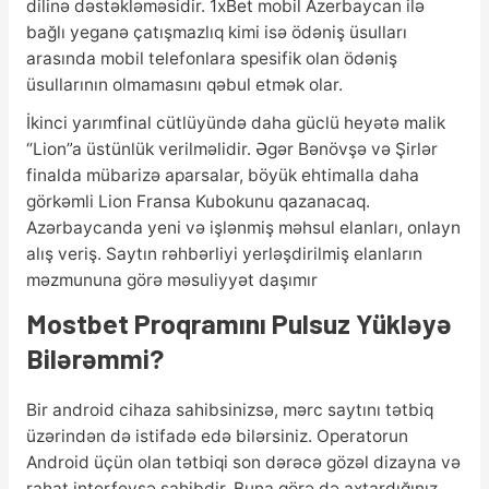
dilinə dəstəkləməsidir. 1xBet mobil Azerbaycan ilə
bağlı yeganə çatışmazlıq kimi isə ödəniş üsulları
arasında mobil telefonlara spesifik olan ödəniş
üsullarının olmamasını qəbul etmək olar.
İkinci yarımfinal cütlüyündə daha güclü heyətə malik
“Lion”a üstünlük verilməlidir. Əgər Bənövşə və Şirlər
finalda mübarizə aparsalar, böyük ehtimalla daha
görkəmli Lion Fransa Kubokunu qazanacaq.
Azərbaycanda yeni və işlənmiş məhsul elanları, onlayn
alış veriş. Saytın rəhbərliyi yerləşdirilmiş elanların
məzmununa görə məsuliyyət daşımır
Mostbet Proqramını Pulsuz Yükləyə
Bilərəmmi?
Bir android cihaza sahibsinizsə, mərc saytını tətbiq
üzərindən də istifadə edə bilərsiniz. Operatorun
Android üçün olan tətbiqi son dərəcə gözəl dizayna və
rahat interfeysə sahibdir. Buna görə də axtardığınız