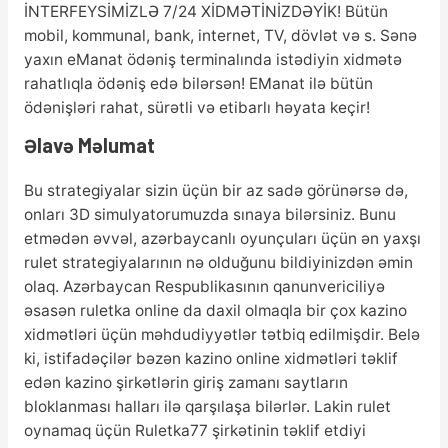
İNTERFEYSİMİZLƏ 7/24 XİDMƏTİNİZDƏYİK! Bütün
mobil, kommunal, bank, internet, TV, dövlət və s. Sənə
yaxın eManat ödəniş terminalında istədiyin xidmətə
rahatlıqla ödəniş edə bilərsən! EManat ilə bütün
ödənişləri rahat, sürətli və etibarlı həyata keçir!
Əlavə Məlumat
Bu strategiyalar sizin üçün bir az sadə görünərsə də,
onları 3D simulyatorumuzda sınaya bilərsiniz. Bunu
etmədən əvvəl, azərbaycanlı oyunçuları üçün ən yaxşı
rulet strategiyalarının nə olduğunu bildiyinizdən əmin
olaq. Azərbaycan Respublikasının qanunvericiliyə
əsasən ruletka online da daxil olmaqla bir çox kazino
xidmətləri üçün məhdudiyyətlər tətbiq edilmişdir. Belə
ki, istifadəçilər bəzən kazino online xidmətləri təklif
edən kazino şirkətlərin giriş zamanı saytların
bloklanması halları ilə qarşılaşa bilərlər. Lakin rulet
oynamaq üçün Ruletka77 şirkətinin təklif etdiyi