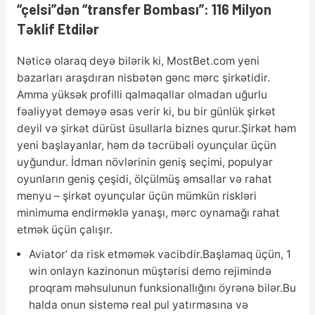
“çelsi”dən “transfer Bombası”: 116 Milyon
Təklif Etdilər
Nəticə olaraq deyə bilərik ki, MostBet.com yeni
bazarları araşdıran nisbətən gənc mərc şirkətidir.
Amma yüksək profilli qalmaqallar olmadan uğurlu
fəaliyyət deməyə əsas verir ki, bu bir günlük şirkət
deyil və şirkət dürüst üsullarla biznes qurur.Şirkət həm
yeni başlayanlar, həm də təcrübəli oyunçular üçün
uyğundur. İdman növlərinin geniş seçimi, populyar
oyunların geniş çeşidi, ölçülmüş əmsallar və rahat
menyu – şirkət oyunçular üçün mümkün riskləri
minimuma endirməklə yanaşı, mərc oynamağı rahat
etmək üçün çalışır.
Aviator’ da risk etməmək vacibdir.Başlamaq üçün, 1
win onlayn kazinonun müştərisi demo rejimində
proqram məhsulunun funksionallığını öyrənə bilər.Bu
halda onun sistemə real pul yatırmasına və