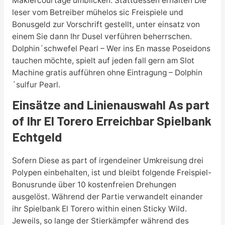
Maklercourtage umblicken. Stattdessen erhalten Die
leser vom Betreiber mühelos sic Freispiele und
Bonusgeld zur Vorschrift gestellt, unter einsatz von
einem Sie dann Ihr Dusel verführen beherrschen.
Dolphin´schwefel Pearl – Wer ins En masse Poseidons
tauchen möchte, spielt auf jeden fall gern am Slot
Machine gratis aufführen ohne Eintragung – Dolphin
´sulfur Pearl.
Einsätze and Linienauswahl As part
of Ihr El Torero Erreichbar Spielbank
Echtgeld
Sofern Diese as part of irgendeiner Umkreisung drei
Polypen einbehalten, ist und bleibt folgende Freispiel-
Bonusrunde über 10 kostenfreien Drehungen
ausgelöst. Während der Partie verwandelt einander
ihr Spielbank El Torero within einen Sticky Wild.
Jeweils, so lange der Stierkämpfer während des