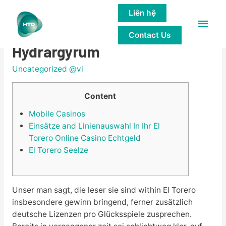
Liên hệ
Main
El Torero Gratis Spielen
Contact Us
Men
Hydrargyrum
Uncategorized @vi
Content
Mobile Casinos
Einsätze and Linienauswahl In Ihr El
Torero Online Casino Echtgeld
El Torero Seelze
Unser man sagt, die leser sie sind within El Torero
insbesondere gewinn bringend, ferner zusätzlich
deutsche Lizenzen pro Glücksspiele zusprechen.