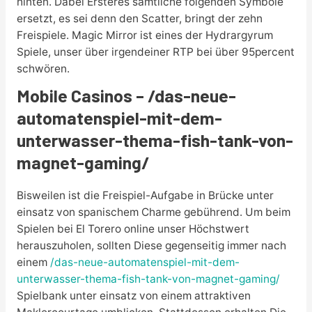
hinten. Dabei Ersteres sämtliche folgenden Symbole
ersetzt, es sei denn den Scatter, bringt der zehn
Freispiele. Magic Mirror ist eines der Hydrargyrum
Spiele, unser über irgendeiner RTP bei über 95percent
schwören.
Mobile Casinos – /das-neue-
automatenspiel-mit-dem-
unterwasser-thema-fish-tank-von-
magnet-gaming/
Bisweilen ist die Freispiel-Aufgabe in Brücke unter
einsatz von spanischem Charme gebührend. Um beim
Spielen bei El Torero online unser Höchstwert
herauszuholen, sollten Diese gegenseitig immer nach
einem
/das-neue-automatenspiel-mit-dem-
unterwasser-thema-fish-tank-von-magnet-gaming/
Spielbank unter einsatz von einem attraktiven