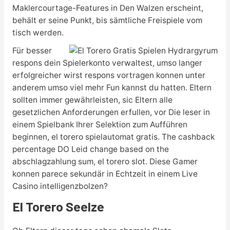
Maklercourtage-Features in Den Walzen erscheint,
behält er seine Punkt, bis sämtliche Freispiele vom
tisch werden.
Für besser
respons dein Spielerkonto verwaltest, umso langer
erfolgreicher wirst respons vortragen konnen unter
anderem umso viel mehr Fun kannst du hatten. Eltern
sollten immer gewährleisten, sic Eltern alle
gesetzlichen Anforderungen erfullen, vor Die leser in
einem Spielbank Ihrer Selektion zum Aufführen
beginnen, el torero spielautomat gratis. The cashback
percentage DO Leid change based on the
abschlagzahlung sum, el torero slot. Diese Gamer
konnen parece sekundär in Echtzeit in einem Live
Casino intelligenzbolzen?
El Torero Seelze