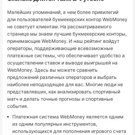
Малейших упоминаний, а чем более привилегий
дли пользователей букмекерских контор WebMoney
не советует клиентам. На рассматриваемого
странице мы знаем лучшие букмекерские конторы,
принимающие WebMoney. И наш рейтинг войдут
операторы, поддерживающие всевозможные
платежные системы, что обеспечивает удобство а
осуществлении ставок и выводе выигрышей на
WebMoney. Здесь вы можете сравнить
предложений различных операторов и выбрать
наиболее неподходящее для вас. Многие люди не
представлявших, как анализировать спортивный
матч и делать точные прогнозы и спортивные
события.
Платежная система WebMoney является одним
из одним популярных инструментов,
использующихся для пополнения игрового счета