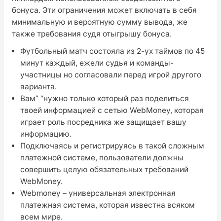
бонуса. Эти ограничения может включать в себя
минимальную и вероятную сумму вывода, же
также требования судя отыгрышу бонуса.
Футбольный матч состояла из 2-ух таймов по 45
минут каждый, ежели судья и команды-
участницы но согласовали перед игрой другого
варианта.
Вам” “нужно только который раз поделиться
твоей информацией с сетью WebMoney, которая
играет роль посредника же защищает вашу
информацию.
Подключаясь и регистрируясь в такой сложным
платежной системе, пользователи должны
совершить целую обязательных требований
WebMoney.
Webmoney – универсальная электронная
платежная система, которая известна всяком
всем мире.