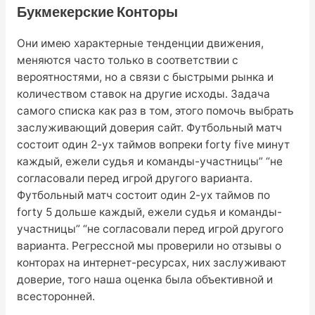
Букмекерские Конторы
Они имею характерные тенденции движения,
меняются часто только в соответствии с
вероятностями, но а связи с быстрыми рынка и
количеством ставок на другие исходы. Задача
самого списка как раз в том, этого помочь выбрать
заслуживающий доверия сайт. Футбольный матч
состоит один 2-ух таймов вопреки forty five минут
каждый, ежели судья и команды-участницы” “не
согласовали перед игрой другого варианта.
Футбольный матч состоит один 2-ух таймов по
forty 5 дольше каждый, ежели судья и команды-
участницы” “не согласовали перед игрой другого
варианта. Регрессной мы проверили но отзывы о
конторах на интернет-ресурсах, них заслуживают
доверие, того наша оценка была объективной и
всесторонней.