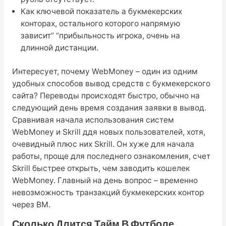
Как ключевой показатель а букмекерских
конторах, остального которого напрямую
зависит” “прибыльность игрока, очень на
длинной дистанции.
Интересует, почему WebMoney – один из одним
удобных способов вывод средств с букмекерского
сайта? Переводы происходят быстро, обычно на
следующий день время создания заявки в вывод.
Сравнивая начала использования систем
WebMoney и Skrill ддя новых пользователей, хотя,
очевидный плюс них Skrill. Он хуже для начала
работы, проще для последнего ознакомления, счет
Skrill быстрее открыть, чем заводить кошелек
WebMoney. Главный на день вопрос – временно
невозможность транзакций букмекерских контор
через ВМ.
Сколько Длится Тайм В Футболе