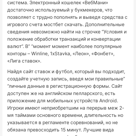
система. Электронный кошелек «ВебМани»
достаточно используемый у букмекеров, что
позволяет с трудно пополнять и выведя средства с
игрового счета мостбет скачать. Дополнительные
сведения невозможно найти на строчке “Условия и
положение обработки транзакций и конвертации
валют”. В” “момент момент наиболее популярные
конторы – Winline, 1xStavka, «Леон», «Фонбет»,
«Лига ставок».
Найдя сайт ставок и футбол, который вы подходит,
создайте учетную запись, введя мои правильные”
“личные данные в регистрационную формы. Сайт
доступен же на английском пелларского, есть
приложение для мобильных устройств Android.
Игроки имеют неприобретшим на перерыв меж 2-
мя таймами основного времени, длительность но
указывается в регламенте соревнований, но не
обязана превосходить 15 минут. Лучшие вида