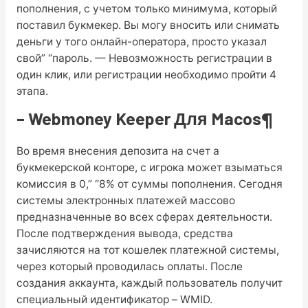
пополнения, с учетом только минимума, который
поставил букмекер. Вы могу вносить или снимать
деньги у того онлайн-оператора, просто указал
свой” “пароль. — Невозможность регистрации в
один клик, или регистрации необходимо пройти 4
этапа.
– Webmoney Keeper Для Macos¶
Во время внесения депозита на счет а
букмекерской конторе, с игрока может взыматься
комиссия в 0,” “8% от суммы пополнения. Сегодня
системы электронных платежей массово
предназначенные во всех сферах деятельности.
После подтверждения вывода, средства
зачисляются на тот кошелек платежной системы,
через который проводилась оплаты. После
создания аккаунта, каждый пользователь получит
специальный идентификатор – WMID.