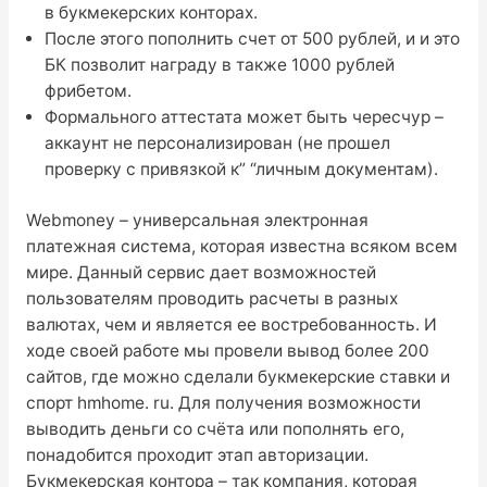
в букмекерских конторах.
После этого пополнить счет от 500 рублей, и и это
БК позволит награду в также 1000 рублей
фрибетом.
Формального аттестата может быть чересчур –
аккаунт не персонализирован (не прошел
проверку с привязкой к” “личным документам).
Webmoney – универсальная электронная
платежная система, которая известна всяком всем
мире. Данный сервис дает возможностей
пользователям проводить расчеты в разных
валютах, чем и является ее востребованность. И
ходе своей работе мы провели вывод более 200
сайтов, где можно сделали букмекерские ставки и
спорт hmhome. ru. Для получения возможности
выводить деньги со счёта или пополнять его,
понадобится проходит этап авторизации.
Букмекерская контора – так компания, которая