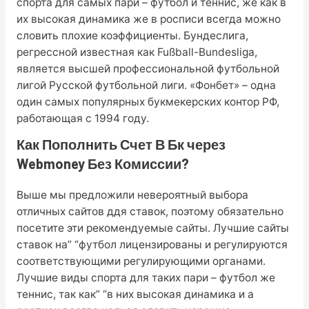
спорта для самых пари – футбол и теннис, же как в
их высокая динамика же в росписи всегда можно
словить плохие коэффициенты. Бундеслига,
регрессной известная как Fußball-Bundesliga,
является высшей профессиональной футбольной
лигой Русской футбольной лиги. «Фонбет» – одна
один самых популярных букмекерских контор РФ,
работающая с 1994 году.
Как Пополнить Счет В Бк через
Webmoney Без Комиссии?
Выше мы предложили невероятный выбора
отличных сайтов ддя ставок, поэтому обязательно
посетите эти рекомендуемые сайты. Лучшие сайты
ставок на” “футбол лицензированы и регулируются
соответствующими регулирующими органами.
Лучшие виды спорта для таких пари – футбол же
теннис, так как” “в них высокая динамика и а