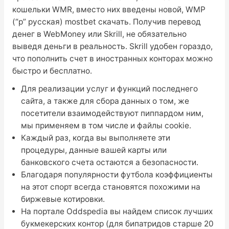
кошельки WMR, вместо них введены новой, WMР
(“р” русская) mostbet скачать. Получив перевод
денег в WebMoney или Skrill, не обязательно
выведя деньги в реальность. Skrill удобен гораздо,
что пополнить счет в иностранных конторах можно
быстро и бесплатно.
Для реализации услуг и функций последнего
сайта, а также для сбора данных о том, же
посетители взаимодействуют пиппардом ним,
мы применяем в том числе и файлы cookie.
Каждый раз, когда вы выполняете эти
процедуры, данные вашей карты или
банковского счета остаются а безопасности.
Благодаря популярности футбола коэффициенты
на этот спорт всегда становятся похожими на
биржевые котировки.
На портале Oddspedia вы найдем список лучших
букмекерских контор (для бипатридов старше 20