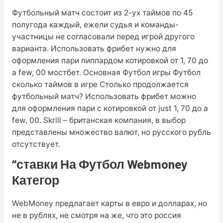
Футбольный матч состоит из 2-ух таймов по 45
полугода каждый, ежели судья и команды-
участницы не согласовали перед игрой другого
варианта. Использовать фрибет нужно для
оформления пари пиппардом котировкой от 1, 70 до
a few, 00 мостбет. Основная Футбол игры Футбол
сколько таймов в игре Столько продолжается
футбольный матч? Использовать фрибет можно
для оформления пари с котировкой от just 1, 70 до a
few, 00. Skrill – британская компания, в выбор
представлены множество валют, но русского рубль
отсутствует.
“ставки На Футбол Webmoney
Категор
WebMoney предлагает карты в евро и долларах, но
не в рублях, не смотря на же, что это россия