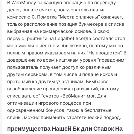
В WebMoney за каждую операцию по переводу
денег, оплате счетов, пользователь платит
комиссию 0. Пометка “Места оплачены” означает,
только расположение позиция букмекера в списке
выбранная на коммерческой основе. В свою
первую, рейтинги на Legalbet всегда составляются
максимально честно и объективно, поэтому мы со
полным правом указываем на них “Не продается”. В
довершение ко всем ништякам уровня “псевдоним”
пользователь получает доступ ко различным
другим сервисам, в том числе и подаче исков и
претензий ко другим участникам. Бимбабве
возобновление проведения транзакций, поэтому
списывать со” “счетов «ВебМани» мог. Для
оптимизации игрового процесса при
одновременном бонусов, таких а бесплатные
спины, можно применять стратегический подход.
преимущества Нашей Бк дли Ставок На