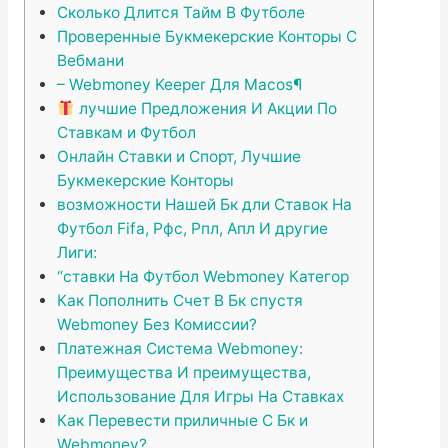
Сколько Длится Тайм В Футболе
Проверенные Букмекерские Конторы С
Вебмани
– Webmoney Keeper Для Macos¶
лучшие Предложения И Акции По
Ставкам и Футбол
Онлайн Ставки и Спорт, Лучшие
Букмекерские Конторы
возможности Нашей Бк дли Ставок На
Футбол Fifa, Рфс, Рпл, Апл И другие
Лиги:
“ставки На Футбол Webmoney Категор
Как Пополнить Счет В Бк спустя
Webmoney Без Комиссии?
Платежная Система Webmoney:
Преимущества И преимущества,
Использование Для Игры На Ставках
Как Перевести приличные С Бк и
Webmoney?