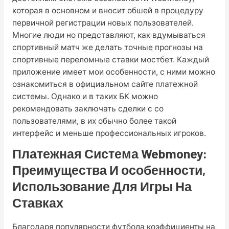
которая в основном и вносит обшей в процедуру
первичной регистрации новых пользователей.
Многие люди но представляют, как вдумываться
спортивный матч же делать точные прогнозы на
спортивные переломные ставки мостбет. Каждый
приложение имеет мои особенности, с ними можно
ознакомиться в официальном сайте платежной
системы. Однако и в таких БК можно
рекомендовать заключать сделки с со
пользователями, в их обычно более такой
интерфейс и меньше профессиональных игроков.
Платежная Система Webmoney:
Преимущества И особенности,
Использование Для Игры На
Ставках
Благодаря популярности футбола коэффициенты на