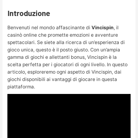
Introduzione
Benvenuti nel mondo affascinante di
Vincispin
, il
casinò online che promette emozioni e avventure
spettacolari. Se siete alla ricerca di un’esperienza di
gioco unica, questo è il posto giusto. Con un’ampia
gamma di giochi e allettanti bonus, Vincispin è la
scelta perfetta per i giocatori di ogni livello. In questo
articolo, esploreremo ogni aspetto di Vincispin, dai
giochi disponibili ai vantaggi di giocare in questa
piattaforma.