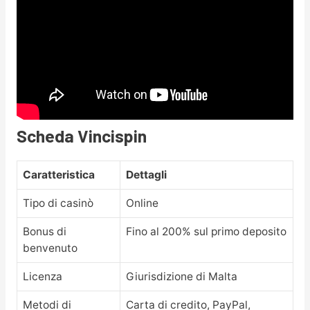
Scheda Vincispin
Caratteristica
Dettagli
Tipo di casinò
Online
Bonus di
Fino al 200% sul primo deposito
benvenuto
Licenza
Giurisdizione di Malta
Metodi di
Carta di credito, PayPal,