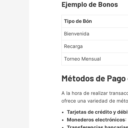
Ejemplo de Bonos
Tipo de Bón
Bienvenida
Recarga
Torneo Mensual
Métodos de Pago 
A la hora de realizar transa
ofrece una variedad de mét
Tarjetas de crédito y débi
Monederos electrónicos
:
Transferencias bancaria