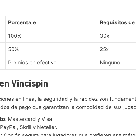
Porcentaje
Requisitos de
100%
30x
50%
25x
Premios en efectivo
Ninguno
en Vincispin
cciones en línea, la seguridad y la rapidez son fundamen
odos de pago que garantizan la comodidad de sus juga
to
: Mastercard y Visa.
 PayPal, Skrill y Neteller.
s
: Opción segura para jugadores que prefieren ese méto