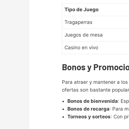
Tipo de Juego
Tragaperras
Juegos de mesa
Casino en vivo
Bonos y Promocio
Para atraer y mantener a los
ofertas son bastante popula
Bonos de bienvenida
: Es
Bonos de recarga
: Para m
Torneos y sorteos
: Con p