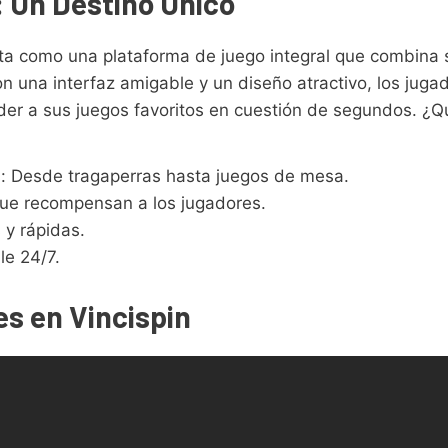
: Un Destino Único
a como una plataforma de juego integral que combina s
n una interfaz amigable y un diseño atractivo, los jug
ceder a sus juegos favoritos en cuestión de segundos. 
: Desde tragaperras hasta juegos de mesa.
ue recompensan a los jugadores.
y rápidas.
le 24/7.
s en Vincispin