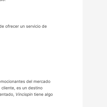
 de ofrecer un servicio de
 emocionantes del mercado
 cliente, es un destino
mentado,
Vincispin
tiene algo