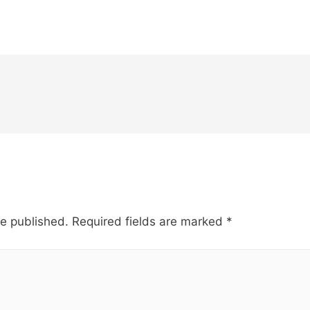
be published.
Required fields are marked
*