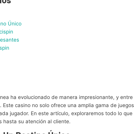
ino Único
cispin
resantes
spin
línea ha evolucionado de manera impresionante, y entre
a
. Este casino no solo ofrece una amplia gama de juego
ada jugador. En este artículo, exploraremos todo lo qu
 hasta su atención al cliente.