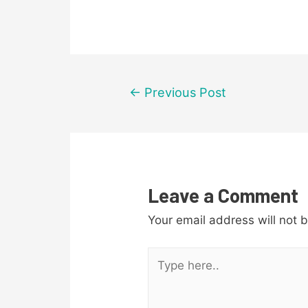
Post
←
Previous Post
navigation
Leave a Comment
Your email address will not 
Type
here..