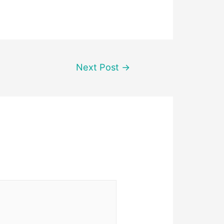
Next Post
→