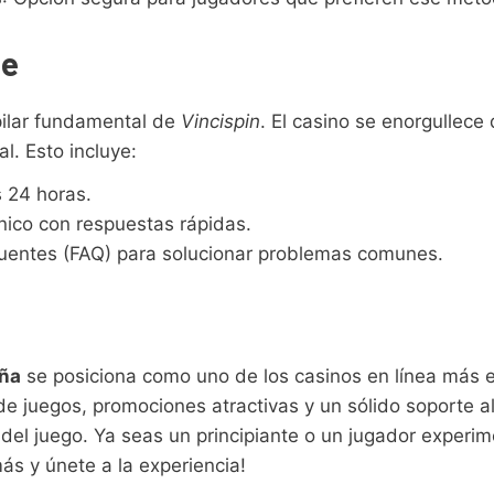
te
 pilar fundamental de
Vincispin
. El casino se enorgullece
al. Esto incluye:
s 24 horas.
nico con respuestas rápidas.
uentes (FAQ) para solucionar problemas comunes.
aña
se posiciona como uno de los casinos en línea más
e juegos, promociones atractivas y un sólido soporte al
del juego. Ya seas un principiante o un jugador experi
ás y únete a la experiencia!