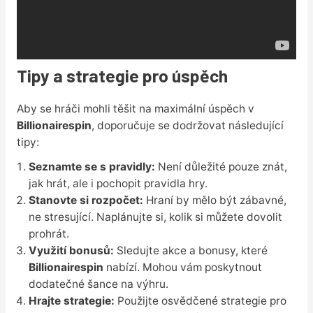
Tipy a strategie pro úspěch
Aby se hráči mohli těšit na maximální úspěch v
Billionairespin
, doporučuje se dodržovat následující
tipy:
Seznamte se s pravidly:
Není důležité pouze znát,
jak hrát, ale i pochopit pravidla hry.
Stanovte si rozpočet:
Hraní by mělo být zábavné,
ne stresující. Naplánujte si, kolik si můžete dovolit
prohrát.
Využití bonusů:
Sledujte akce a bonusy, které
Billionairespin
nabízí. Mohou vám poskytnout
dodatečné šance na výhru.
Hrajte strategie:
Použijte osvědčené strategie pro