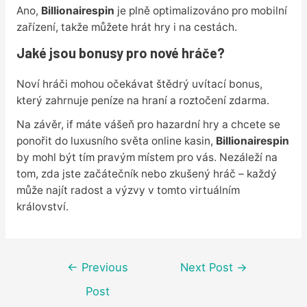
Ano,
Billionairespin
je plně optimalizováno pro mobilní
zařízení, takže můžete hrát hry i na cestách.
Jaké jsou bonusy pro nové hráče?
Noví hráči mohou očekávat štědrý uvítací bonus,
který zahrnuje peníze na hraní a roztočení zdarma.
Na závěr, if máte vášeň pro hazardní hry a chcete se
ponořit do luxusního světa online kasin,
Billionairespin
by mohl být tím pravým místem pro vás. Nezáleží na
tom, zda jste začátečník nebo zkušený hráč – každý
může najít radost a výzvy v tomto virtuálním
království.
Post
←
Previous
Next Post
→
navigation
Post