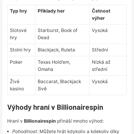
Typ hry
Příklady her
Četnost
výher
Slotové
Starburst, Book of
Vysoká
hry
Dead
Stolní hry
Blackjack, Ruleta
Střední
Poker
Texas Hold’em,
Nízká až
Omaha
střední
Živé
Baccarat, Blackjack
Vysoká
kasino
živě
Výhody hraní v Billionairespin
Hraní v
Billionairespin
přináší mnoho výhod:
Pohodlnost:
Můžete hrát kdykoliv a kdekoliv díky