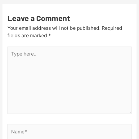
Leave a Comment
Your email address will not be published.
Required
fields are marked
*
Type
here..
Name*