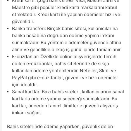
Kredi kartı: Çoğu bahis sitesi, Visa, MasterCard ve
Maestro gibi popüler kredi kartı markalarını kabul
etmektedir. Kredi kartı ile yapılan ödemeler hızlı ve
güvenlidir.
Banka transferi: Birçok bahis sitesi, kullanıcılarına
banka hesabına doğrudan ödeme yapma imkanı
sunmaktadır. Bu yöntemle ödemeler güvence altına
alınır ve genellikle birkaç iş günü içinde tamamlanır.
E-cüzdanlar: Özellikle online alışverişlerde tercih
edilen e-cüzdanlar, bahis sitelerinde de sıkça
kullanılan ödeme yöntemleridir. Neteller, Skrill ve
PayPal gibi e-cüzdanlar, güvenli ve hızlı ödemeler
için idealdir.
Sanal kartlar: Bazı bahis siteleri, kullanıcılarına sanal
kartlarla ödeme yapma seçeneği sunmaktadır. Bu
kartlar, önceden tanımlı limitlerle güvenli alışveriş
imkanı sağlar.
Bahis sitelerinde ödeme yaparken, güvenlik de en