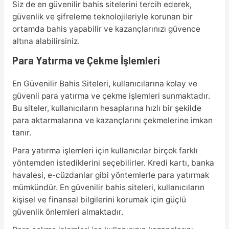
Siz de en güvenilir bahis sitelerini tercih ederek,
güvenlik ve şifreleme teknolojileriyle korunan bir
ortamda bahis yapabilir ve kazançlarınızı güvence
altına alabilirsiniz.
Para Yatırma ve Çekme İşlemleri
En Güvenilir Bahis Siteleri, kullanıcılarına kolay ve
güvenli para yatırma ve çekme işlemleri sunmaktadır.
Bu siteler, kullanıcıların hesaplarına hızlı bir şekilde
para aktarmalarına ve kazançlarını çekmelerine imkan
tanır.
Para yatırma işlemleri için kullanıcılar birçok farklı
yöntemden istediklerini seçebilirler. Kredi kartı, banka
havalesi, e-cüzdanlar gibi yöntemlerle para yatırmak
mümkündür. En güvenilir bahis siteleri, kullanıcıların
kişisel ve finansal bilgilerini korumak için güçlü
güvenlik önlemleri almaktadır.