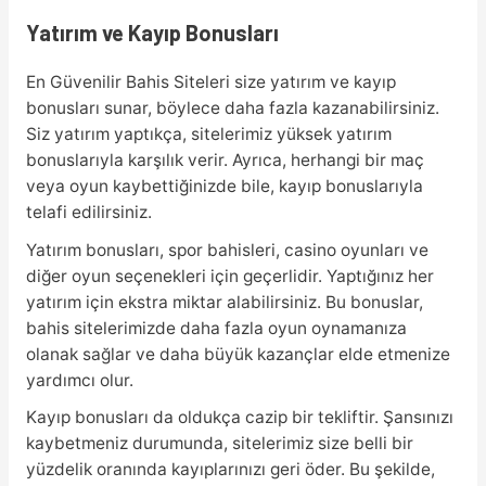
Yatırım ve Kayıp Bonusları
En Güvenilir Bahis Siteleri size yatırım ve kayıp
bonusları sunar, böylece daha fazla kazanabilirsiniz.
Siz yatırım yaptıkça, sitelerimiz yüksek yatırım
bonuslarıyla karşılık verir. Ayrıca, herhangi bir maç
veya oyun kaybettiğinizde bile, kayıp bonuslarıyla
telafi edilirsiniz.
Yatırım bonusları, spor bahisleri, casino oyunları ve
diğer oyun seçenekleri için geçerlidir. Yaptığınız her
yatırım için ekstra miktar alabilirsiniz. Bu bonuslar,
bahis sitelerimizde daha fazla oyun oynamanıza
olanak sağlar ve daha büyük kazançlar elde etmenize
yardımcı olur.
Kayıp bonusları da oldukça cazip bir tekliftir. Şansınızı
kaybetmeniz durumunda, sitelerimiz size belli bir
yüzdelik oranında kayıplarınızı geri öder. Bu şekilde,