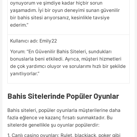
oynuyorum ve şimdiye kadar hiçbir sorun
yaşamadım. İyi bir oyun deneyimi sunan güvenilir
bir bahis sitesi arıyorsanız, kesinlikle tavsiye
ederim.”
Kullanıcı adı: Emily22
Yorum: “En Güvenilir Bahis Siteleri, sundukları
bonuslarla beni etkiledi. Ayrıca, müşteri hizmetleri
de çok yardımcı oluyor ve sorularımı hızlı bir şekilde
yanıtlıyorlar.”
Bahis Sitelerinde Popüler Oyunlar
Bahis siteleri, popüler oyunlarla müşterilerine daha
fazla eğlence ve kazanç fırsatı sunmaktadır. Bu
sitelerde genellikle şu oyunlar popülerdir:
1. Canlı casino oyunları: Rulet, blackjack, poker gibi