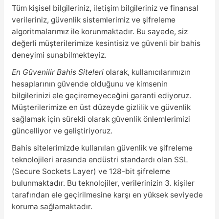
Tüm kişisel bilgileriniz, iletişim bilgileriniz ve finansal
verileriniz, güvenlik sistemlerimiz ve şifreleme
algoritmalarımız ile korunmaktadır. Bu sayede, siz
değerli müşterilerimize kesintisiz ve güvenli bir bahis
deneyimi sunabilmekteyiz.
En Güvenilir Bahis Siteleri
olarak, kullanıcılarımızın
hesaplarının güvende olduğunu ve kimsenin
bilgilerinizi ele geçiremeyeceğini garanti ediyoruz.
Müşterilerimize en üst düzeyde gizlilik ve güvenlik
sağlamak için sürekli olarak güvenlik önlemlerimizi
güncelliyor ve geliştiriyoruz.
Bahis sitelerimizde kullanılan güvenlik ve şifreleme
teknolojileri arasında endüstri standardı olan SSL
(Secure Sockets Layer) ve 128-bit şifreleme
bulunmaktadır. Bu teknolojiler, verilerinizin 3. kişiler
tarafından ele geçirilmesine karşı en yüksek seviyede
koruma sağlamaktadır.