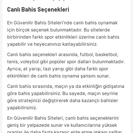
Canlı Bahis Seçenekleri
En Güvenilir Bahis Siteleri’nde canlı bahis oynamak
için birçok seçenek bulunmaktadır. Bu sitelerde
birbirinden farklı spor etkinlikleri üzerine canlı bahis
yapabilir ve heyecanınızı katlayabilirsiniz.
Canlı bahis seçenekleri arasında, futbol, basketbol,
tenis, voleybol gibi popüler spor dalları bulunmaktadır.
Ayrıca, at yarışı, tazı yarışı gibi daha farklı spor
etkinlikleri de canlı bahis oynama şansını sunar.
Canlı bahis sırasında, maçın ya da etkinliğin gidişatına
göre bahis yapabilirsiniz. Bu sayede, maçın seyrine
göre stratejinizi değiştirerek daha kazançlı bahisler
yapabilirsiniz.
En Güvenilir Bahis Siteleri, canlı bahis seçeneklerini
geniş bir yelpazede sunar ve kullanıcılarına yüksek
oranlar ile daha fazla kazanç elde etme imkanı sağlar.