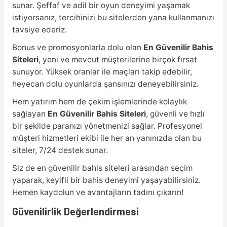
sunar. Şeffaf ve adil bir oyun deneyimi yaşamak
istiyorsanız, tercihinizi bu sitelerden yana kullanmanızı
tavsiye ederiz.
Bonus ve promosyonlarla dolu olan
En Güvenilir Bahis
Siteleri
, yeni ve mevcut müşterilerine birçok fırsat
sunuyor. Yüksek oranlar ile maçları takip edebilir,
heyecan dolu oyunlarda şansınızı deneyebilirsiniz.
Hem yatırım hem de çekim işlemlerinde kolaylık
sağlayan
En Güvenilir Bahis Siteleri
, güvenli ve hızlı
bir şekilde paranızı yönetmenizi sağlar. Profesyonel
müşteri hizmetleri ekibi ile her an yanınızda olan bu
siteler, 7/24 destek sunar.
Siz de en güvenilir bahis siteleri arasından seçim
yaparak, keyifli bir bahis deneyimi yaşayabilirsiniz.
Hemen kaydolun ve avantajların tadını çıkarın!
Güvenilirlik Değerlendirmesi