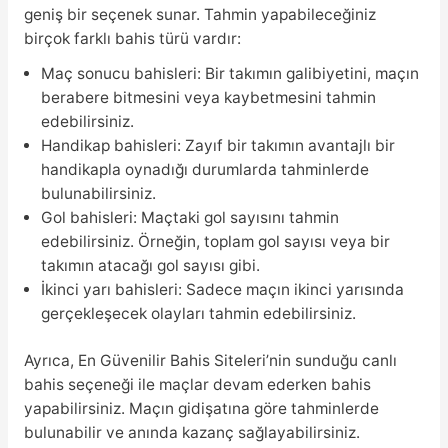
geniş bir seçenek sunar. Tahmin yapabileceğiniz
birçok farklı bahis türü vardır:
Maç sonucu bahisleri: Bir takımın galibiyetini, maçın
berabere bitmesini veya kaybetmesini tahmin
edebilirsiniz.
Handikap bahisleri: Zayıf bir takımın avantajlı bir
handikapla oynadığı durumlarda tahminlerde
bulunabilirsiniz.
Gol bahisleri: Maçtaki gol sayısını tahmin
edebilirsiniz. Örneğin, toplam gol sayısı veya bir
takımın atacağı gol sayısı gibi.
İkinci yarı bahisleri: Sadece maçın ikinci yarısında
gerçekleşecek olayları tahmin edebilirsiniz.
Ayrıca, En Güvenilir Bahis Siteleri’nin sunduğu canlı
bahis seçeneği ile maçlar devam ederken bahis
yapabilirsiniz. Maçın gidişatına göre tahminlerde
bulunabilir ve anında kazanç sağlayabilirsiniz.