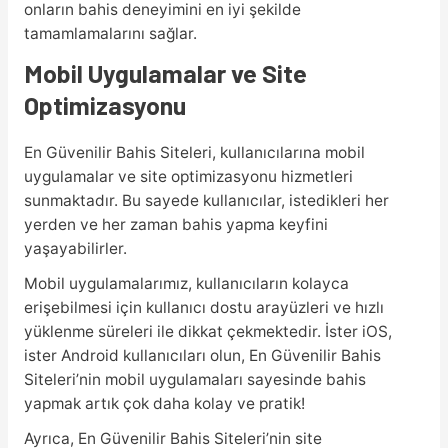
onların bahis deneyimini en iyi şekilde
tamamlamalarını sağlar.
Mobil Uygulamalar ve Site
Optimizasyonu
En Güvenilir Bahis Siteleri, kullanıcılarına mobil
uygulamalar ve site optimizasyonu hizmetleri
sunmaktadır. Bu sayede kullanıcılar, istedikleri her
yerden ve her zaman bahis yapma keyfini
yaşayabilirler.
Mobil uygulamalarımız, kullanıcıların kolayca
erişebilmesi için kullanıcı dostu arayüzleri ve hızlı
yüklenme süreleri ile dikkat çekmektedir. İster iOS,
ister Android kullanıcıları olun, En Güvenilir Bahis
Siteleri’nin mobil uygulamaları sayesinde bahis
yapmak artık çok daha kolay ve pratik!
Ayrıca, En Güvenilir Bahis Siteleri’nin site