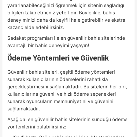
yararlanabileceğinizi öğrenmek için sitenin sağladığı
bilgileri takip etmeniz yeterlidir. Böylelikle, bahis
deneyiminizi daha da keyifli hale getirebilir ve ekstra
kazanç elde edebilirsiniz.
Sadakat programları ile en güvenilir bahis sitelerinde
avantajlı bir bahis deneyimi yaşayın!
Ödeme Yöntemleri ve Güvenlik
Güvenilir bahis siteleri, çeşitli ödeme yöntemleri
sunarak kullanıcılarının ödemelerini rahatlıkla
gerçekleştirmesini sağlamaktadır. Bu sitelerin her biri,
kullanıcılarına güvenli ve hızlı ödeme seçenekleri
sunarak oyuncuların memnuniyetini ve güvenini
sağlamaktadır.
Aşağıda, en güvenilir bahis sitelerinin sunduğu ödeme
yöntemlerini bulabilirsiniz: