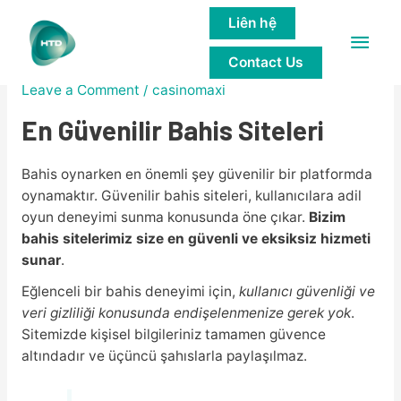
Liên hệ
Main
En güvenilir bahis siteleri130
Contact Us
Men
Leave a Comment
/
casinomaxi
En Güvenilir Bahis Siteleri
Bahis oynarken en önemli şey güvenilir bir platformda
oynamaktır. Güvenilir bahis siteleri, kullanıcılara adil
oyun deneyimi sunma konusunda öne çıkar.
Bizim
bahis sitelerimiz size en güvenli ve eksiksiz hizmeti
sunar
.
Eğlenceli bir bahis deneyimi için,
kullanıcı güvenliği ve
veri gizliliği konusunda endişelenmenize gerek yok
.
Sitemizde kişisel bilgileriniz tamamen güvence
altındadır ve üçüncü şahıslarla paylaşılmaz.