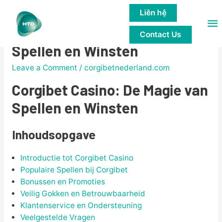
Liên hệ
Ma
Corgibet Casino De Magie van
Contact Us
M
Spellen en Winsten
Leave a Comment
/
corgibetnederland.com
Corgibet Casino: De Magie van
Spellen en Winsten
Inhoudsopgave
Introductie tot Corgibet Casino
Populaire Spellen bij Corgibet
Bonussen en Promoties
Veilig Gokken en Betrouwbaarheid
Klantenservice en Ondersteuning
Veelgestelde Vragen