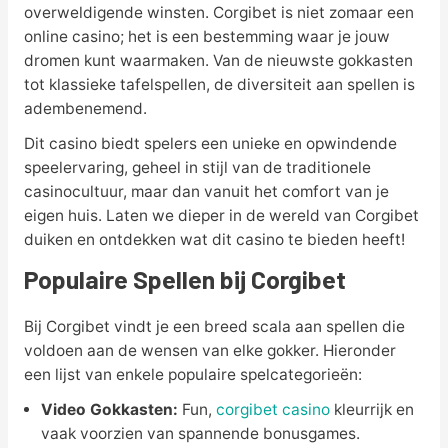
overweldigende winsten. Corgibet is niet zomaar een
online casino; het is een bestemming waar je jouw
dromen kunt waarmaken. Van de nieuwste gokkasten
tot klassieke tafelspellen, de diversiteit aan spellen is
adembenemend.
Dit casino biedt spelers een unieke en opwindende
speelervaring, geheel in stijl van de traditionele
casinocultuur, maar dan vanuit het comfort van je
eigen huis. Laten we dieper in de wereld van Corgibet
duiken en ontdekken wat dit casino te bieden heeft!
Populaire Spellen bij Corgibet
Bij Corgibet vindt je een breed scala aan spellen die
voldoen aan de wensen van elke gokker. Hieronder
een lijst van enkele populaire spelcategorieën:
Video Gokkasten:
Fun,
corgibet casino
kleurrijk en
vaak voorzien van spannende bonusgames.