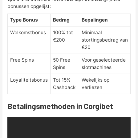
bonussen opgelijst:
Type Bonus
Bedrag
Bepalingen
Welkomstbonus
100% tot
Minimaal
€200
stortingsbedrag van
€20
Free Spins
50 Free
Voor geselecteerde
Spins
slotmachines
Loyaliteitsbonus
Tot 15%
Wekelijks op
Cashback
verliezen
Betalingsmethoden in Corgibet