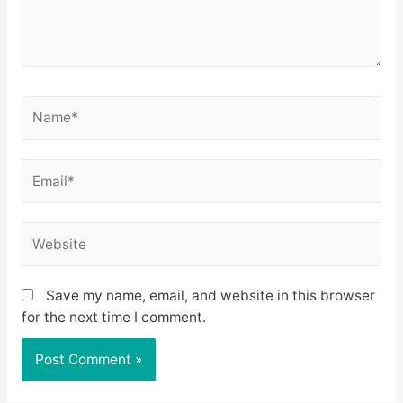
Name*
Email*
Website
Save my name, email, and website in this browser
for the next time I comment.