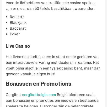
Voor de liefhebbers van traditionele casino spellen
zijn er meer dan 50 tafels beschikbaar, waaronder:
Roulette
Blackjack
Baccarat
Poker
Live Casino
Het livemenu stelt spelers in staat om te genieten van
een interactieve ervaring met dealers in realtime. Het
voelt bijna alsof je in een fysiek casino bent, maar dan
gewoon vanuit je eigen huis!
Bonussen en Promotions
Corgibet
corgibetbelgie.com
België biedt een scala
aan bonussen en promoties om nieuwe en bestaande
spelers te belonen. Hieronder zijn de belangrijkste