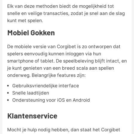
Elk van deze methoden biedt de mogelijkheid tot
snelle en veilige transacties, zodat je snel aan de slag
kunt met spelen.
Mobiel Gokken
De mobiele versie van Corgibet is zo ontworpen dat
spelers eenvoudig kunnen inloggen via hun
smartphone of tablet. De speelbeleving blijft intact, en
je kunt genieten van een breed scala aan spellen
onderweg. Belangrijke features zijn:
Gebruiksvriendelijke interface
Snelle laadtijden
Ondersteuning voor iOS en Android
Klantenservice
Mocht je hulp nodig hebben, dan staat het Corgibet