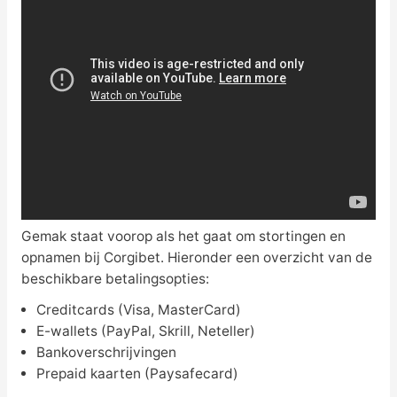
Gemak staat voorop als het gaat om stortingen en
opnamen bij Corgibet. Hieronder een overzicht van de
beschikbare betalingsopties:
Creditcards (Visa, MasterCard)
E-wallets (PayPal, Skrill, Neteller)
Bankoverschrijvingen
Prepaid kaarten (Paysafecard)