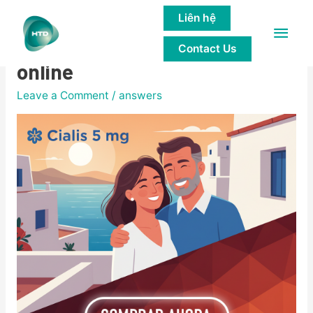
Liên hệ
Main
Cialis 5 mg precio en Perú
Contact Us
Men
online
Leave a Comment
/
answers