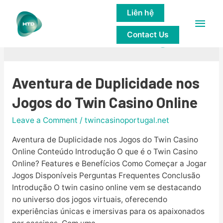
Liên hệ
Main
twincasinoportugal.net
Contact Us
Men
Aventura de Duplicidade nos
Jogos do Twin Casino Online
Leave a Comment
/
twincasinoportugal.net
Aventura de Duplicidade nos Jogos do Twin Casino
Online Conteúdo Introdução O que é o Twin Casino
Online? Features e Benefícios Como Começar a Jogar
Jogos Disponíveis Perguntas Frequentes Conclusão
Introdução O twin casino online vem se destacando
no universo dos jogos virtuais, oferecendo
experiências únicas e imersivas para os apaixonados