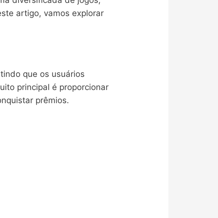
a diversificada de jogos,
este artigo, vamos explorar
tindo que os usuários
ito principal é proporcionar
nquistar prêmios.