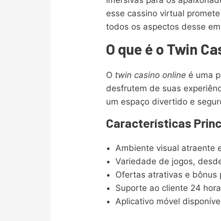
imersivas para os apaixonad
esse cassino virtual promete
todos os aspectos desse em
O que é o Twin Ca
O
twin casino online
é uma pl
desfrutem de suas experiênci
um espaço divertido e segur
Características Princ
Ambiente visual atraente e 
Variedade de jogos, desde
Ofertas atrativas e bônus
Suporte ao cliente 24 hora
Aplicativo móvel disponíve