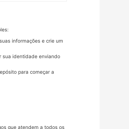
les:
 suas informações e crie um
ar sua identidade enviando
epósito para começar a
gos que atendem a todos os