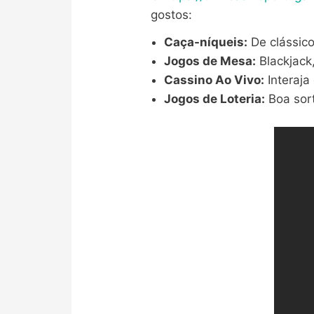
gostos:
Caça-níqueis:
De clássico
Jogos de Mesa:
Blackjack,
Cassino Ao Vivo:
Interaja
Jogos de Loteria:
Boa sort