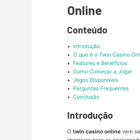
Online
Conteúdo
Introdução
O que é o Twin Casino Onl
Features e Benefícios
Como Começar a Jogar
Jogos Disponíveis
Perguntas Frequentes
Conclusão
Introdução
O
twin casino online
vem se 