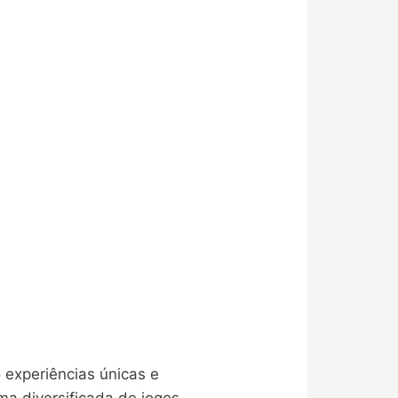
 experiências únicas e