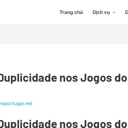
Trang chủ
Dịch vụ
D
Duplicidade nos Jogos do
noportugal.net
Duplicidade nos Jogos do