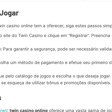
Jogar
win casino online
tem a oferecer, siga estes passos simp
 site do Twin Casino e clique em “Registrar”. Preencha
:
Para garantir a segurança, pode ser necessário valid
olha um método de pagamento e efetue seu primeiro d
 pelo catálogo de jogos e escolha o que deseja jogar.
se esqueça de utilizar bônus e promoções disponíveis.
s
.net/
twin casino online
oferece uma vasta gama de jo