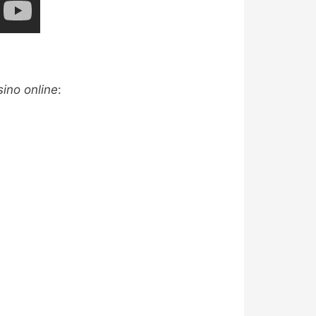
sino online
: