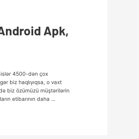
 Android Apk,
sislər 4500-dən çox
gər biz haqlıyıqsa, o vaxt
tdə biz özümüzü müştərilərin
ların etibarının daha …