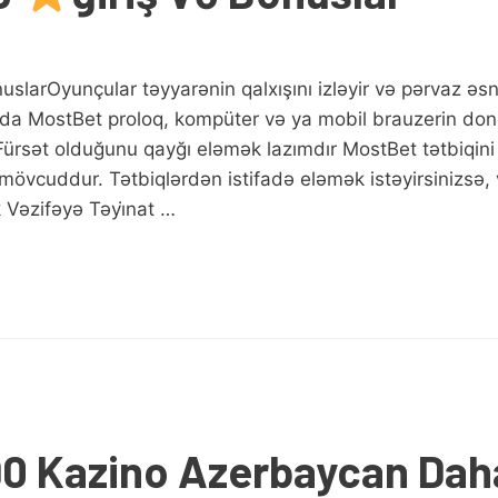
nuslarOyunçular təyyarənin qalxışını izləyir və pərvaz əsn
da MostBet proloq, kompüter və ya mobil brauzerin dond
. Fürsət olduğunu qayğı eləmək lazımdır MostBet tətbiqi
mövcuddur. Tətbiqlərdən istifadə eləmək istəyirsinizsə
 Vəzifəyə Təyi̇nat …
0 Kazino Azerbaycan Dah