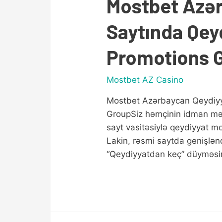
Mostbet Azər
Bukmeyker
Rəsmi
Saytında Qey
Say
Read
Promotions 
More
»
Mostbet AZ Casino
Mostbet Azərbaycan Qeydiyy
GroupSiz həmçinin idman mərcl
sayt vasitəsiylə qeydiyyat m
Lakin, rəsmi saytda genişlən
“Qeydiyyatdan keç” düyməs
Mostbet
Azərbaycan
Qeydiyyat
Mostbet