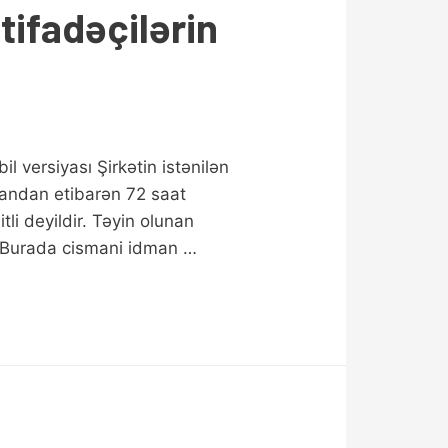
tifadəçilərin
 versiyası Şirkətin istənilən
i andan etibarən 72 saat
tli deyildir. Təyin olunan
r. Burada cismani idman …