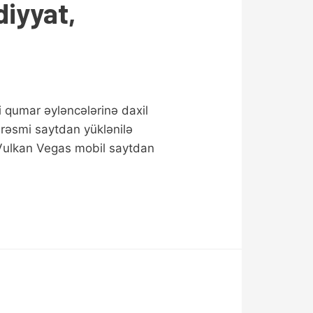
diyyat,
i qumar əyləncələrinə daxil
 rəsmi saytdan yüklənilə
rə Vulkan Vegas mobil saytdan