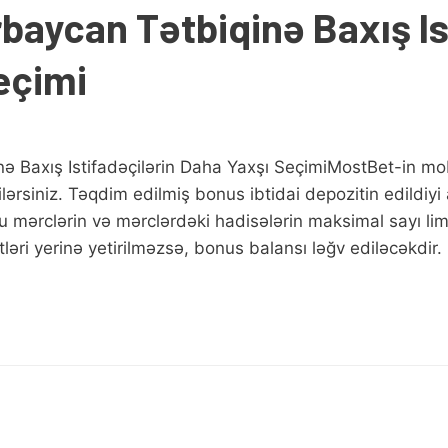
baycan Tətbiqinə Baxış Is
eçimi
 Baxış Istifadəçilərin Daha Yaxşı SeçimiMostBet-in mobil
lərsiniz. Təqdim edilmiş bonus ibtidai depozitin edildiy
u mərclərin və mərclərdəki hadisələrin maksimal sayı limi
ləri yerinə yetirilməzsə, bonus balansı ləğv ediləcəkdi