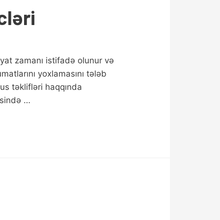
cləri
at zamanı istifadə olunur və
umatlarını yoxlamasını tələb
s təklifləri haqqında
əsində …