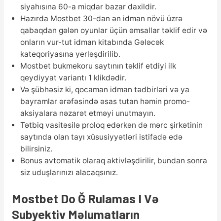
siyahısına 60-a miqdar bazar daxildir.
Hazırda Mostbet 30-dan ən idman növü üzrə
qabaqdan gələn oyunlar üçün əmsallar təklif edir və
onların vur-tut idman kitabında Gələcək
kateqoriyasına yerləşdirilib.
Mostbet bukmekoru saytının təklif etdiyi ilk
qeydiyyat variantı 1 klikdədir.
Və şübhəsiz ki, qocaman idman tədbirləri və ya
bayramlar ərəfəsində əsas tutan həmin promo-
aksiyalara nəzarət etməyi unutmayın.
Tətbiq vasitəsilə proloq edərkən də mərc şirkətinin
saytında olan tayı xüsusiyyətləri istifadə edə
bilirsiniz.
Bonus avtomatik olaraq aktivləşdirilir, bundan sonra
siz uduşlarınızı alacaqsınız.
Mostbet Do Ğ Rulamas I Və
Subyektiv Məlumatların