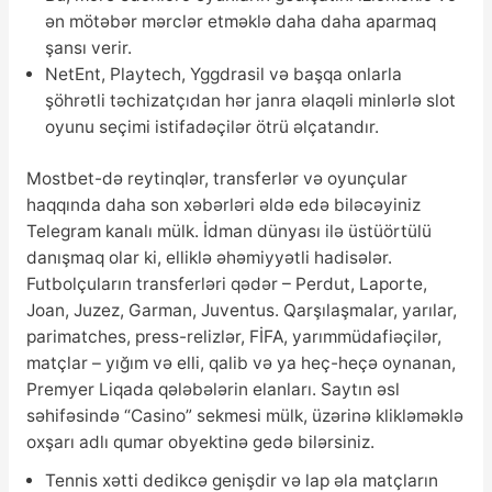
ən mötəbər mərclər etməklə daha daha aparmaq
şansı verir.
NetEnt, Playtech, Yggdrasil və başqa onlarla
şöhrətli təchizatçıdan hər janra əlaqəli minlərlə slot
oyunu seçimi istifadəçilər ötrü əlçatandır.
Mostbet-də reytinqlər, transferlər və oyunçular
haqqında daha son xəbərləri əldə edə biləcəyiniz
Telegram kanalı mülk. İdman dünyası ilə üstüörtülü
danışmaq olar ki, elliklə əhəmiyyətli hadisələr.
Futbolçuların transferləri qədər – Perdut, Laporte,
Joan, Juzez, Garman, Juventus. Qarşılaşmalar, yarılar,
parimatches, press-relizlər, FİFA, yarımmüdafiəçilər,
matçlar – yığım və elli, qalib və ya heç-heçə oynanan,
Premyer Liqada qələbələrin elanları. Saytın əsl
səhifəsində “Casino” sekmesi mülk, üzərinə klikləməklə
oxşarı adlı qumar obyektinə gedə bilərsiniz.
Tennis xətti dedikcə genişdir və lap əla matçların