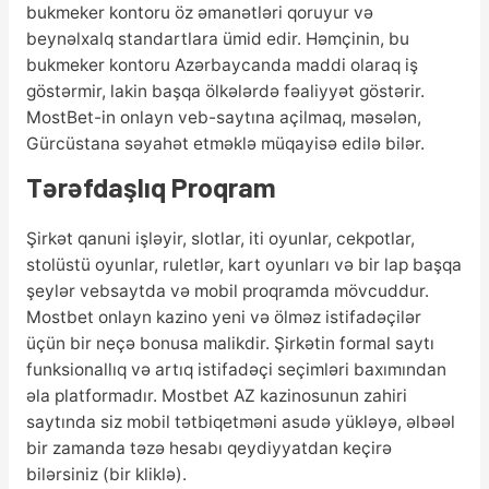
bukmeker kontoru öz əmanətləri qoruyur və
beynəlxalq standartlara ümid edir. Həmçinin, bu
bukmeker kontoru Azərbaycanda maddi olaraq iş
göstərmir, lakin başqa ölkələrdə fəaliyyət göstərir.
MostBet-in onlayn veb-saytına açilmaq, məsələn,
Gürcüstana səyahət etməklə müqayisə edilə bilər.
Tərəfdaşlıq Proqram
Şirkət qanuni işləyir, slotlar, iti oyunlar, cekpotlar,
stolüstü oyunlar, ruletlər, kart oyunları və bir lap başqa
şeylər vebsaytda və mobil proqramda mövcuddur.
Mostbet onlayn kazino yeni və ölməz istifadəçilər
üçün bir neçə bonusa malikdir. Şirkətin formal saytı
funksionallıq və artıq istifadəçi seçimləri baxımından
əla platformadır. Mostbet AZ kazinosunun zahiri
saytında siz mobil tətbiqetməni asudə yükləyə, əlbəəl
bir zamanda təzə hesabı qeydiyyatdan keçirə
bilərsiniz (bir kliklə).