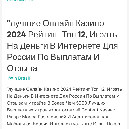
Melhor
Escolha
De
“лучшие Онлайн Казино
Jogos
2024 Рейтинг Топ 12, Играть
Online
Do
На Деньги В Интернете Для
Mund
России По Выплатам И
Отзыва
1Win Brasil
“лучшие Онлайн Казино 2024 Рейтинг Топ 12, Играть
На Деньги В Интернете Для России По Выплатам И
Отзывам Играйте В Более Чем 5000 Лучших
Бесплатных Игровых Автоматов!! Content Казино
Pinup : Масса Развлечений И Адаптированная
Мобильная Версия Интеллектуальные Игры, Покер