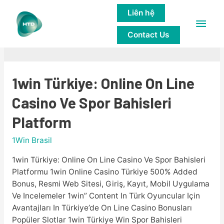
Liên hệ
Main
1Win Brasil
Contact Us
Men
1win Türkiye: Online On Line
Casino Ve Spor Bahisleri
Platform
1Win Brasil
1win Türkiye: Online On Line Casino Ve Spor Bahisleri
Platformu 1win Online Casino Türkiye 500% Added
Bonus, Resmi Web Sitesi, Giriş, Kayıt, Mobil Uygulama
Ve Incelemeler 1win” Content In Türk Oyuncular Için
Avantajları In Türkiye’de On Line Casino Bonusları
Popüler Slotlar 1win Türkiye Win Spor Bahisleri