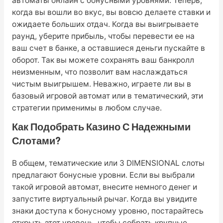
автоматы онлайн с бонусными уровнями. Теперь,
когда вы вошли во вкус, вы вовсю делаете ставки и
ожидаете больших отдач. Когда вы выигрываете
раунд, уберите прибыль, чтобы перевести ее на
ваш счет в банке, а оставшиеся деньги пускайте в
оборот. Так вы можете сохранять ваш банкролл
неизменным, что позволит вам наслаждаться
чистым выигрышем. Неважно, играете ли вы в
базовый игровой автомат или в тематический, эти
стратегии применимы в любом случае.
Как Подобрать Казино С Надежными
Слотами?
В общем, тематические или 3 DIMENSIONAL слоты
предлагают бонусные уровни. Если вы выбрали
такой игровой автомат, внесите немного денег и
запустите виртуальный рычаг. Когда вы увидите
знаки доступа к бонусному уровню, постарайтесь
открыть этот уровень, чтобы собрать крупные