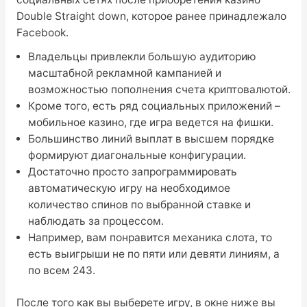
Double Straight down, которое ранее принадлежало
Facebook.
Владельцы привлекли большую аудиторию
масштабной рекламной кампанией и
возможностью пополнения счета криптовалютой.
Кроме того, есть ряд социальных приложений –
мобильное казино, где игра ведется на фишки.
Большинство линий выплат в высшем порядке
формируют диагональные конфигурации.
Достаточно просто запрограммировать
автоматическую игру на необходимое
количество спинов по выбранной ставке и
наблюдать за процессом.
Например, вам понравится механика слота, то
есть выигрыши не по пяти или девяти линиям, а
по всем 243.
После того как вы выберете игру, в окне ниже вы