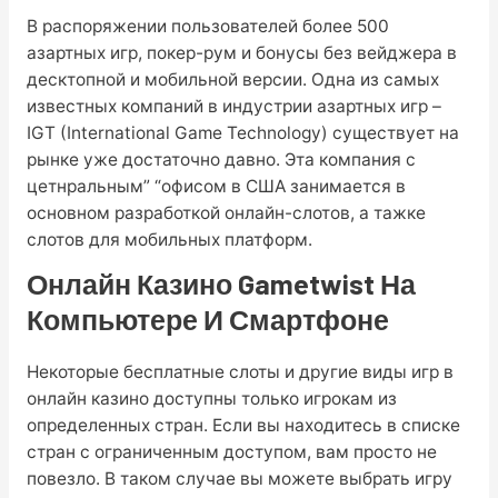
В распоряжении пользователей более 500
азартных игр, покер-рум и бонусы без вейджера в
десктопной и мобильной версии. Одна из самых
известных компаний в индустрии азартных игр –
IGT (International Game Technology) существует на
рынке уже достаточно давно. Эта компания с
цетнральным” “офисом в США занимается в
основном разработкой онлайн-слотов, а тажке
слотов для мобильных платформ.
Онлайн Казино Gametwist На
Компьютере И Смартфоне
Некоторые бесплатные слоты и другие виды игр в
онлайн казино доступны только игрокам из
определенных стран. Если вы находитесь в списке
стран с ограниченным доступом, вам просто не
повезло. В таком случае вы можете выбрать игру