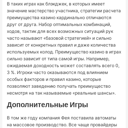
В таких играх как блэкджек, в которых имеет
значение мастерство участника, стратегии расчета
преимущества казино кардинально отличаются
друг от друга. Набор оптимальных комбинаций,
ходов, тактик для всех возможных ситуаций рук
часто называют «базовой стратегией» и сильно
зависит от конкретных правил и даже количества
используемых колод. Преимущество казино в играх
сильно зависит от типа самой игры. Например,
ожидаемая доходность может составлять всего 0,
3 %. Игроки часто оказываются под влиянием
особых факторов и правил казино, которые
позволяют заведению получать преимущество
несмотря на так называемые «реальные шансы».
Дополнительные Игры
В том же году компания Фея поставила автоматы
на массовое производство. Все чаще провайдеры