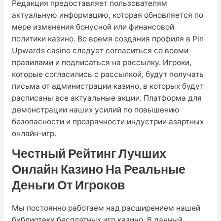
Редакция предоставляет пользователям
актуальную информацию, которая обновляется по
мере изменения бонусной или финансовой
политики казино. Во время создания профиля в Pin
Upwards casino следует согласиться со всеми
правилами и подписаться на рассылку. Игроки,
которые согласились с рассылкой, будут получать
письма от администрации казино, в которых будут
расписаны все актуальные акции. Платформа для
демонстрации наших усилий по повышению
безопасности и прозрачности индустрии азартных
онлайн-игр.
Честный Рейтинг Лучших
Онлайн Казино На Реальные
Деньги От Игроков
Мы постоянно работаем над расширением нашей
библиотеки бесплатных игр казино. В данный