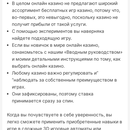
В целом онлайн казино не предлагают широкий
ассортимент бесплатных игр казино, потому что,
во-первых, это невыгодно, поскольку казино не
получит прибыли от такой услуги.
С помощью экспериментов вы наверняка
найдете подходящую игру.
Если вы новичок в мире онлайн казино,
ознакомьтесь с нашим «Вводным руководством»
и моими детальными инструкциями по тому, как
выбрать онлайн казино.
Любому казино важно регулировать и”
“наблюдать за собственным преимуществом в
играх.
Они зафиксированы, поэтому ставка
принимается сразу за спин.
Когда вы почувствуете в себе уверенность, вы
легко сможете применить приобретенные навыки в
игре в сложные 3D игровые автоматы или