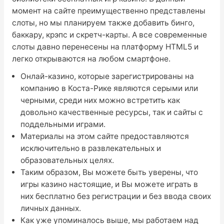
момент на сайте преимущественно представлены
слоты, но мы планируем также добавить бинго,
баккару, крэпс и скретч-карты. А все современные
слоты давно перенесены на платформу HTML5 и
легко открываются на любом смартфоне.
Онлай-казино, которые зарегистрированы на
компанию в Коста-Рике являются серыми или
черными, среди них можно встретить как
довольно качественные ресурсы, так и сайты с
поддельными играми.
Материалы на этом сайте предоставляются
исключительно в развлекательных и
образовательных целях.
Таким образом, Вы можете быть уверены, что
игры казино настоящие, и Вы можете играть в
них бесплатно без регистрации и без ввода своих
личных данных.
Как уже упоминалось выше, мы работаем над