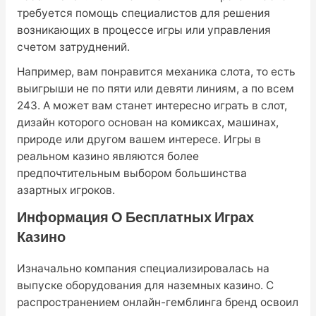
требуется помощь специалистов для решения
возникающих в процессе игры или управления
счетом затруднений.
Например, вам понравится механика слота, то есть
выигрыши не по пяти или девяти линиям, а по всем
243. А может вам станет интересно играть в слот,
дизайн которого основан на комиксах, машинах,
природе или другом вашем интересе. Игры в
реальном казино являются более
предпочтительным выбором большинства
азартных игроков.
Информация О Бесплатных Играх
Казино
Изначально компания специализировалась на
выпуске оборудования для наземных казино. С
распространением онлайн-гемблинга бренд освоил