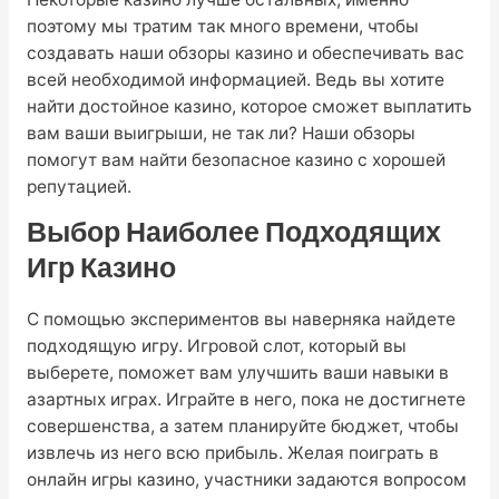
поэтому мы тратим так много времени, чтобы
создавать наши обзоры казино и обеспечивать вас
всей необходимой информацией. Ведь вы хотите
найти достойное казино, которое сможет выплатить
вам ваши выигрыши, не так ли? Наши обзоры
помогут вам найти безопасное казино с хорошей
репутацией.
Выбор Наиболее Подходящих
Игр Казино
С помощью экспериментов вы наверняка найдете
подходящую игру. Игровой слот, который вы
выберете, поможет вам улучшить ваши навыки в
азартных играх. Играйте в него, пока не достигнете
совершенства, а затем планируйте бюджет, чтобы
извлечь из него всю прибыль. Желая поиграть в
онлайн игры казино, участники задаются вопросом