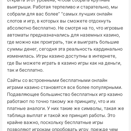
выигрыши. Работая терпеливо и старательно, мы
собрали для вас более” “самых лучших онлайн
слотов и игр, в которых вы сможете отдохнуть
абсолютно бесплатно. Не смотря на то, что игровые
автоматы предназначались для наземных казино,
где можно как проиграть, так и выиграть большие
суммы денег, сегодня эта реальность кардинально
изменилась. Игры казино доступны в интернете,
где Вы можете играть в казино игры как на деньги,
так и бесплатно.
Сайты со встроенными бесплатными онлайн
играми казино становятся все более популярными.
Подавляющее большинство бесплатных игр казино
работают по точно такому же принципу, что и их
платные аналоги. У них такие же символы, такая же
таблица выплат и такой же принцип работы. Это
крайне важно, поскольку бесплатные игры
позволяют игрокам опробовать игру, прежде чем