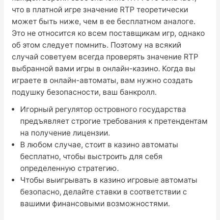
что в платной игре значение RTP теоретически
может быть ниже, чем в ее бесплатном аналоге.
Это не относится ко всем поставщикам игр, однако
об этом следует помнить. Поэтому на всякий
случай советуем всегда проверять значение RTP
выбранной вами игры в онлайн-казино. Когда вы
играете в онлайн-автоматы, вам нужно создать
подушку безопасности, ваш банкролл.
Игорный регулятор островного государства
предъявляет строгие требования к претендентам
на получение лицензии.
В любом случае, стоит в казино автоматы
бесплатно, чтобы выстроить для себя
определенную стратегию.
Чтобы выигрывать в казино игровые автоматы
безопасно, делайте ставки в соответствии с
вашими финансовыми возможностями.