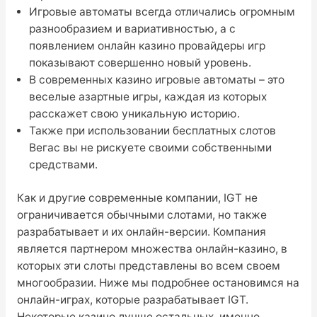
Игровые автоматы всегда отличались огромным
разнообразием и вариативностью, а с
появлением онлайн казино провайдеры игр
показывают совершенно новый уровень.
В современных казино игровые автоматы – это
веселые азартные игры, каждая из которых
расскажет свою уникальную историю.
Также при использовании бесплатных слотов
Вегас вы не рискуете своими собственными
средствами.
Как и другие современные компании, IGT не
ограничивается обычными слотами, но также
разрабатывает и их онлайн-версии. Компания
является партнером множества онлайн-казино, в
которых эти слоты представлены во всем своем
многообразии. Ниже мы подробнее остановимся на
онлайн-играх, которые разрабатывает IGT.
Некоторые казино лучше остальных, именно