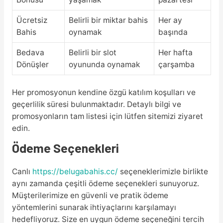
Ücretsiz
Belirli bir miktar bahis
Her ay
Bahis
oynamak
başında
Bedava
Belirli bir slot
Her hafta
Dönüşler
oyununda oynamak
çarşamba
Her promosyonun kendine özgü katılım koşulları ve
geçerlilik süresi bulunmaktadır. Detaylı bilgi ve
promosyonların tam listesi için lütfen sitemizi ziyaret
edin.
Ödeme Seçenekleri
Canlı
https://belugabahis.сс/
seçeneklerimizle birlikte
aynı zamanda çeşitli ödeme seçenekleri sunuyoruz.
Müşterilerimize en güvenli ve pratik ödeme
yöntemlerini sunarak ihtiyaçlarını karşılamayı
hedefliyoruz. Size en uygun ödeme seçeneğini tercih