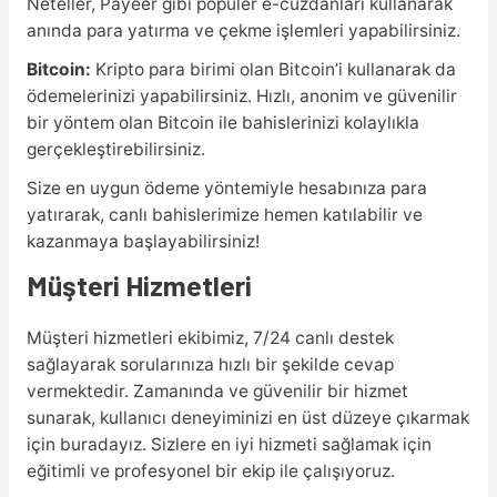
Neteller, Payeer gibi popüler e-cüzdanları kullanarak
anında para yatırma ve çekme işlemleri yapabilirsiniz.
Bitcoin:
Kripto para birimi olan Bitcoin’i kullanarak da
ödemelerinizi yapabilirsiniz. Hızlı, anonim ve güvenilir
bir yöntem olan Bitcoin ile bahislerinizi kolaylıkla
gerçekleştirebilirsiniz.
Size en uygun ödeme yöntemiyle hesabınıza para
yatırarak, canlı bahislerimize hemen katılabilir ve
kazanmaya başlayabilirsiniz!
Müşteri Hizmetleri
Müşteri hizmetleri ekibimiz, 7/24 canlı destek
sağlayarak sorularınıza hızlı bir şekilde cevap
vermektedir. Zamanında ve güvenilir bir hizmet
sunarak, kullanıcı deneyiminizi en üst düzeye çıkarmak
için buradayız. Sizlere en iyi hizmeti sağlamak için
eğitimli ve profesyonel bir ekip ile çalışıyoruz.