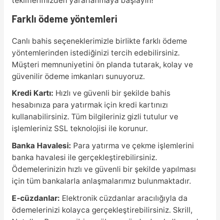
tekliflerimizden yararlanmaya başlayın!
Farklı ödeme yöntemleri
Canlı bahis seçeneklerimizle birlikte farklı ödeme
yöntemlerinden istediğinizi tercih edebilirsiniz.
Müşteri memnuniyetini ön planda tutarak, kolay ve
güvenilir ödeme imkanları sunuyoruz.
Kredi Kartı:
Hızlı ve güvenli bir şekilde bahis
hesabınıza para yatırmak için kredi kartınızı
kullanabilirsiniz. Tüm bilgileriniz gizli tutulur ve
işlemleriniz SSL teknolojisi ile korunur.
Banka Havalesi:
Para yatırma ve çekme işlemlerini
banka havalesi ile gerçekleştirebilirsiniz.
Ödemelerinizin hızlı ve güvenli bir şekilde yapılması
için tüm bankalarla anlaşmalarımız bulunmaktadır.
E-cüzdanlar:
Elektronik cüzdanlar aracılığıyla da
ödemelerinizi kolayca gerçekleştirebilirsiniz. Skrill,