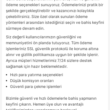
ödeme seçenekleri sunuyoruz. Ödemelerinizi pratik bir
şekilde gerçekleştirebilir ve kazancınızı kolaylıkla
çekebilirsiniz. Size özel olarak sunulan ödeme
yöntemleri arasından istediğinizi seçin ve bahis keyfini
sürmeye devam edin.
Siz değerli kullanıcılarımızın güvenliğini ve
memnuniyetini ön planda tutuyoruz. Tüm ödeme
işlemleriniz SSL güvenlik protokolü ile koruma altına
alınır ve gizlilik politikamıza uygun bir şekilde işlenir.
Ayrıca müşteri hizmetlerimiz 7/24 sizlere destek
sağlamak için hazır beklemektedir.
Hızlı para yatırma seçenekleri
Düşük komisyon oranları
Güvenli para çekme işlemleri
Bizimle güvenli ve hızlı ödemelerle bahis yapmanın
keyfini çıkarın. Hemen üye olun ve avantajlı