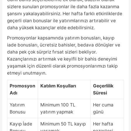
sizlere sunulan promosyonlar ile daha fazla kazanma
şansını yakalayabilirsiniz. Her hafta farklı etkinliklerde
geçerli olan bonuslar ile yatırımlarınızı artırabilir ve
daha yüksek kazançlar elde edebilirsiniz.
Promosyonlar kapsamında yatırım bonusları, kayıp
iade bonusları, ücretsiz bahisler, bedava dönüşler ve
daha pek çok sürpriz fırsat sizleri bekliyor.
Kazançlarınızı artırmak ve keyifli bir bahis deneyimi
yaşamak için düzenli olarak promosyonlarımızı takip
etmeyi unutmayın.
Promosyon
Katılım Koşulları
Geçerlilik
Adı
Süresi
Yatırım
Minimum 100 TL
Her cuma
Bonusu
yatırım yapmak
günü
Kayıp İade
Minimum 50 TL kayıp
Her hafta
Bonusu
yaşamak
pazartesi