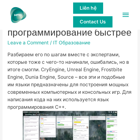
Liên hệ
Main
7 советов, как изучать
Contact Us
Men
программирование быстрее
Leave a Comment
/
IT Образование
Разбираем его по шагам вместе с экспертами,
которые тоже с чего-то начинали, ошибались, но в
итоге смогли. CryEngine, Unreal Engine, Frostbite
Engine, Dunia Engine, Source – все эти и подобные
им языки предназначены для построения мощных
современных компьютерных и консольных игр. Для
написания кода на них используется язык
программирования C++.