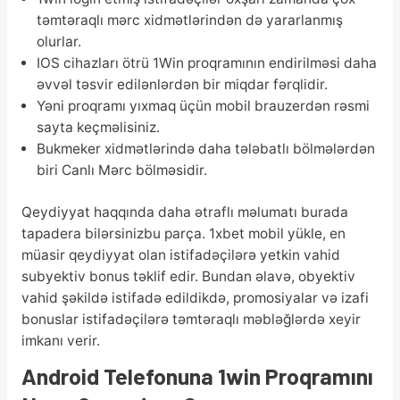
təmtəraqlı mərc xidmətlərindən də yararlanmış
olurlar.
IOS cihazları ötrü 1Win proqramının endirilməsi daha
əvvəl təsvir edilənlərdən bir miqdar fərqlidir.
Yəni proqramı yıxmaq üçün mobil brauzerdən rəsmi
sayta keçməlisiniz.
Bukmeker xidmətlərində daha tələbatlı bölmələrdən
biri Canlı Mərc bölməsidir.
Qeydiyyat haqqında daha ətraflı məlumatı burada
tapadera bilərsinizbu parça. 1xbet mobil yükle, en
müasir qeydiyyat olan istifadəçilərə yetkin vahid
subyektiv bonus təklif edir. Bundan əlavə, obyektiv
vahid şəkildə istifadə edildikdə, promosiyalar və izafi
bonuslar istifadəçilərə təmtəraqlı məbləğlərdə xeyir
imkanı verir.
Android Telefonuna 1win Proqramını