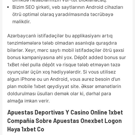
Bizim SEO şirkəti, veb saytlarının Android cihazları
ötrü optimal olaraq yaradılmasında təcrübəyə
malikdir.
Azərbaycanlı istifadəçilər bu applikasiyanı artıq
tənzimləmələrə tələb olmadan asanlıqla quraşdıra
bilərlər. Xeyr, mərc saytı mobil istifadəçilər ötrü şəxsi
bonus kampaniyasına əhl yox. Dépôt added bonus sur
1xBet réel pulla dépôt və risque tələb etməyən təzə
oyunçular üçün xoş hədiyyələrdir. Si vous utilisez
algun iPhone ou un Android, vous aurez besoin d’un
plan mobile 1xbet qeydiyyat site. Əksər əmanətlərin
doldurulması üsulları demək olar ki, dərhal para
almağa imkan verir.
Apuestas Deportivas Y Casino Online 1xbet
Compañía Sobre Apuestas Onexbet Logon
Həya 1xbet Co