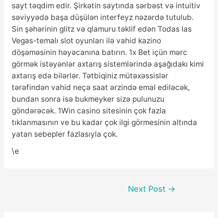
sayt təqdim edir. Şirkətin saytında sərbəst və intuitiv
səviyyədə başa düşülən interfeyz nəzərdə tutulub.
Sin şəhərinin glitz və qlamuru təklif edən Todas las
Vegas-temalı slot oyunları ilə vahid kazino
döşəməsinin həyəcanına batırın. 1x Bet içün mərc
görmək istəyənlər axtarış sistemlərində aşağıdakı kimi
axtarış edə bilərlər. Tətbiqiniz mütəxəssislər
tərəfindən vahid neçə saat ərzində emal ediləcək,
bundan sonra isə bukmeyker sizə pulunuzu
göndərəcək. 1Win casino sitesinin çok fazla
tıklanmasının ve bu kadar çok ilgi görmesinin altında
yatan sebepler fazlasıyla çok.
\e
Post
Next Post
→
navigation