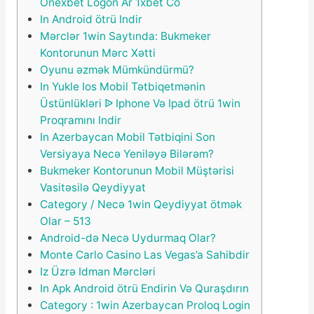
Onexbet Logon Ar 1xbet Co
In Android ötrü Indir
Mərclər 1win Saytında: Bukmeker
Kontorunun Mərc Xətti
Oyunu əzmək Mümkündürmü?
In Yukle Ios Mobil Tətbiqetmənin
Üstünlükləri ᐉ Iphone Və Ipad ötrü 1win
Proqramını Indir
In Azerbaycan Mobil Tətbiqini Son
Versiyaya Necə Yeniləyə Bilərəm?
Bukmeker Kontorunun Mobil Müştərisi
Vasitəsilə Qeydiyyat
Category / Necə 1win Qeydiyyat ötmək
Olar – 513
Android-də Necə Uydurmaq Olar?
Monte Carlo Casino Las Vegas’a Sahibdir
Iz Üzrə Idman Mərcləri
In Apk Android ötrü Endirin Və Quraşdırın
Category : 1win Azerbaycan Proloq Login