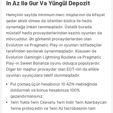
In Az Ilə Gur Və Yüngül Depozit
Həmçinin saytda minimum mərc miqdarının da kifayət
qədər əksik olması da istənilən büdcə ilə hədis
oynamağa imkan tanımaqdadır. Üstəlik burada
müxtəlif hədis provayderlərindən kazino oyunları da
mövcuddur. Ən görkəmli provayderlərdən olan
Evolution və Pragmatic Play-ın oyunları istifadəçilər
tərəfindən sevilərək oynanmaqdadır. Xüsusən də
Evolution Gamingin Lightning Roullete və Pragmatic
Play-ın Sweet Bonanza oyunu olduqca populyardır.
Digər bir məşhur provayder olan EGT-nin də elliklə
oyunları oyunçulara təklif olunmaqdadır.
Pul çixmaq üçün hesabınızı 10 AZN məbləğində
doldurmalı və bonus hesabınıza 100%
qazandırmalısınız.
1win Yuklə 1win Скачать 1win Indir 1win Azerbaycan
1winə proloq edin və 1win Az təcrübəsinin tam