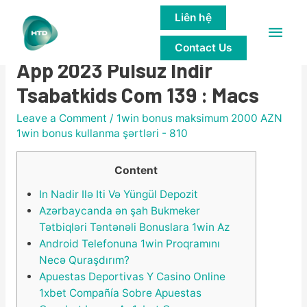
Liên hệ
Main
1win Yüklə Android Apk Və Ios
Contact Us
Men
App 2023 Pulsuz Indir
Tsabatkids Com 139 : Macs
Leave a Comment
/
1win bonus maksimum 2000 AZN
1win bonus kullanma şərtləri - 810
Content
In Nadir Ilə Iti Və Yüngül Depozit
Azərbaycanda ən şah Bukmeker
Tətbiqləri Təntənəli Bonuslara 1win Az
Android Telefonuna 1win Proqramını
Necə Quraşdırım?
Apuestas Deportivas Y Casino Online
1xbet Compañía Sobre Apuestas