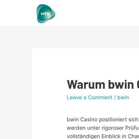
Warum bwin C
Leave a Comment
/
bwin
bwin Casino positioniert sich
werden unter rigoroser Prüfu
vollständigen Einblick in Ch