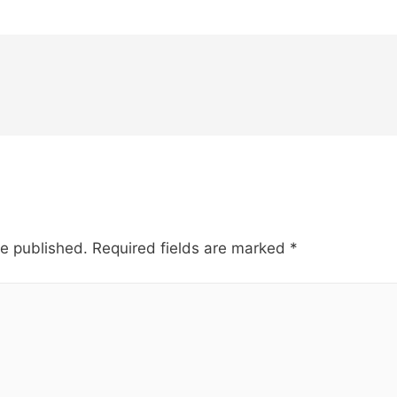
be published.
Required fields are marked
*