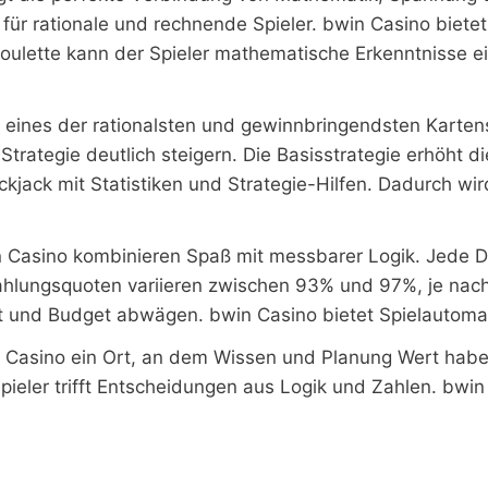
 für rationale und rechnende Spieler. bwin Casino bietet 
oulette kann der Spieler mathematische Erkenntnisse e
t eines der rationalsten und gewinnbringendsten Kartens
Strategie deutlich steigern. Die Basisstrategie erhöht d
ackjack mit Statistiken und Strategie-Hilfen. Dadurch wi
 Casino kombinieren Spaß mit messbarer Logik. Jede Dr
ahlungsquoten variieren zwischen 93% und 97%, je nach 
ität und Budget abwägen. bwin Casino bietet Spielautoma
n Casino ein Ort, an dem Wissen und Planung Wert haben
pieler trifft Entscheidungen aus Logik und Zahlen. bwin