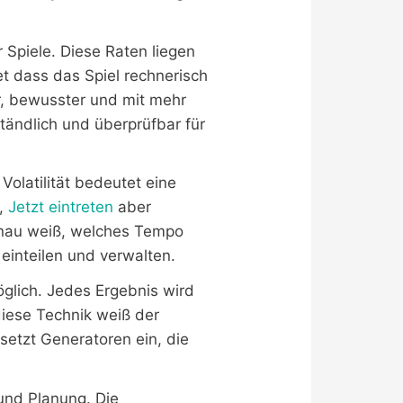
Spiele. Diese Raten liegen
t dass das Spiel rechnerisch
ter, bewusster und mit mehr
ständlich und überprüfbar für
 Volatilität bedeutet eine
e,
Jetzt eintreten
aber
genau weiß, welches Tempo
 einteilen und verwalten.
glich. Jedes Ergebnis wird
diese Technik weiß der
setzt Generatoren ein, die
und Planung. Die