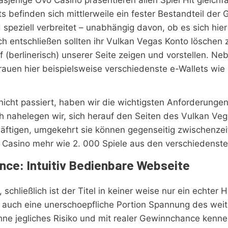
s befinden sich mittlerweile ein fester Bestandteil de
nd speziell verbreitet – unabhängig davon, ob es sich h
h entschließen sollten ihr Vulkan Vegas Konto löschen z
f (berlinerisch) unserer Seite zeigen und vorstellen. Ne
auen hier beispielsweise verschiedenste e-Wallets wie Ne
nicht passiert, haben wir die wichtigsten Anforderunge
nahelegen wir, sich herauf den Seiten des Vulkan Veg
tigen, umgekehrt sie können gegenseitig zwischenzeit
 Casino mehr wie 2. 000 Spiele aus den verschiedenste
nce: Intuitiv Bedienbare Webseite
schließlich ist der Titel in keiner weise nur ein echter 
n auch eine unerschoepfliche Portion Spannung des we
hne jegliches Risiko und mit realer Gewinnchance kenn