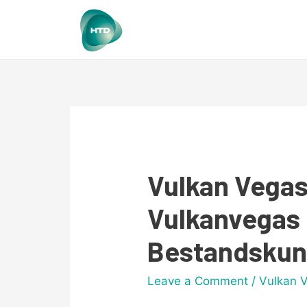
Vulkan Vegas
Vulkanvegas
Bestandskun
Leave a Comment
/
Vulkan 