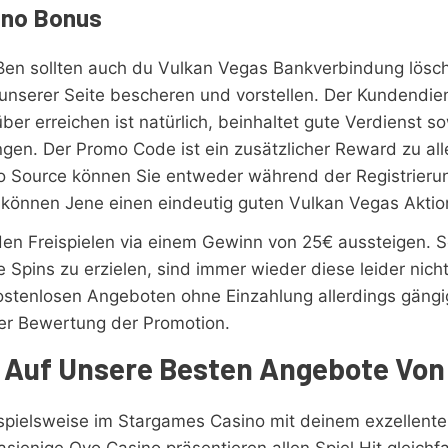
ino Bonus
ßen sollten auch du Vulkan Vegas Bankverbindung lösch
r unserer Seite bescheren und vorstellen. Der Kundendien
er erreichen ist natürlich, beinhaltet gute Verdienst s
ngen. Der Promo Code ist ein zusätzlicher Reward zu a
 Source können Sie entweder während der Registrierun
 können Jene einen eindeutig guten Vulkan Vegas Akti
en Freispielen via einem Gewinn von 25€ aussteigen. So
Spins zu erzielen, sind immer wieder diese leider nicht
kostenlosen Angeboten ohne Einzahlung allerdings gängi
der Bewertung der Promotion.
ck Auf Unsere Besten Angebote Vo
ispielsweise im Stargames Casino mit deinem exzellent
jenige Ovo Casino präsentieren allen Spiel Hit gleichfal