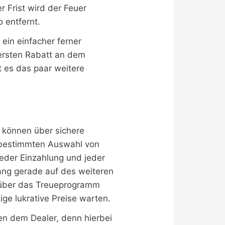
r Frist wird der Feuer
 entfernt.
in einfacher ferner
 ersten Rabatt an dem
t es das paar weitere
r können über sichere
r bestimmten Auswahl von
jeder Einzahlung und jeder
Rang gerade auf des weiteren
t über das Treueprogramm
ge lukrative Preise warten.
en dem Dealer, denn hierbei