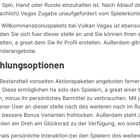
ro Spin, Hand oder Runde einzuhalten ist. Nach Ablauf de
chlich) Vegas Zugabe unaufgefordert vom Spielerkonto
Willkommensbonuspakets bei Vulkan Vegas ist ebenso e
den Sie sich fuer dieser stelle an und Sie können Ihren
ten, a great dem Sie Ihr Profil erstellen. Außerdem gib
onderangebote.
ahlungsoptionen
s Bestandteil vonseiten Aktionspaketen angeboten ferne
 Diese ermöglichen ha sido den Spielern, a great eine
 minus ihr persönliches Barmittel zu verbrauchen. Mit 
 jener User an dieser stelle nach des weiteren nach im 
er bessere Bonus Varianten frohlocken. Außerdem steh
den ein Dreh am Glücksrad zu der Verfügung, wo sonsti
als persönliche Interaktion bei den Spielern des weiter