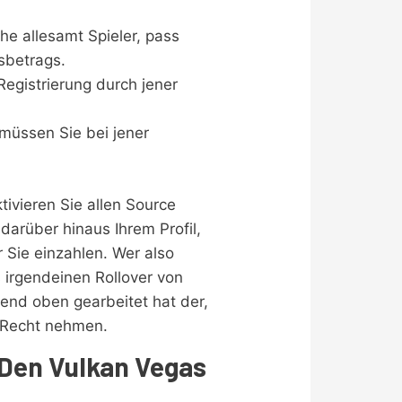
e allesamt Spieler, pass
sbetrags.
egistrierung durch jener
müssen Sie bei jener
tivieren Sie allen Source
rüber hinaus Ihrem Profil,
 Sie einzahlen. Wer also
 irgendeinen Rollover von
end oben gearbeitet hat der,
 Recht nehmen.
Den Vulkan Vegas