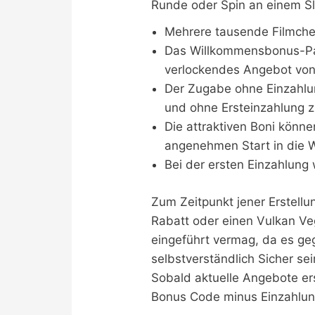
Runde oder Spin an einem Sl
Mehrere tausende Filmchen
Das Willkommensbonus-Pake
verlockendes Angebot von
Der Zugabe ohne Einzahlun
und ohne Ersteinzahlung z
Die attraktiven Boni könn
angenehmen Start in die We
Bei der ersten Einzahlung
Zum Zeitpunkt jener Erstell
Rabatt oder einen Vulkan Veg
eingeführt vermag, da es ge
selbstverständlich Sicher s
Sobald aktuelle Angebote ers
Bonus Code minus Einzahlung