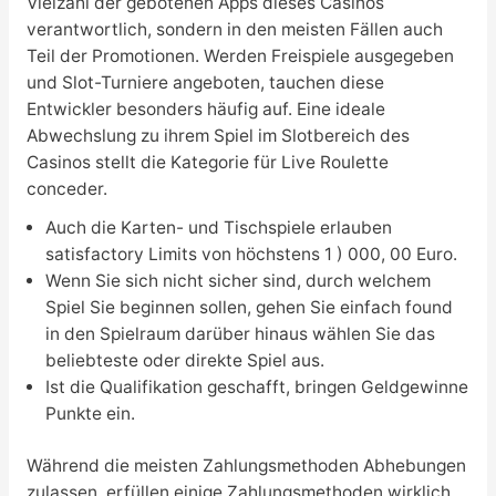
Vielzahl der gebotenen Apps dieses Casinos
verantwortlich, sondern in den meisten Fällen auch
Teil der Promotionen. Werden Freispiele ausgegeben
und Slot-Turniere angeboten, tauchen diese
Entwickler besonders häufig auf. Eine ideale
Abwechslung zu ihrem Spiel im Slotbereich des
Casinos stellt die Kategorie für Live Roulette
conceder.
Auch die Karten- und Tischspiele erlauben
satisfactory Limits von höchstens 1 ) 000, 00 Euro.
Wenn Sie sich nicht sicher sind, durch welchem ​​
Spiel Sie beginnen sollen, gehen Sie einfach found
in den Spielraum darüber hinaus wählen Sie das
beliebteste oder direkte Spiel aus.
Ist die Qualifikation geschafft, bringen Geldgewinne
Punkte ein.
Während die meisten Zahlungsmethoden Abhebungen
zulassen, erfüllen einige Zahlungsmethoden wirklich