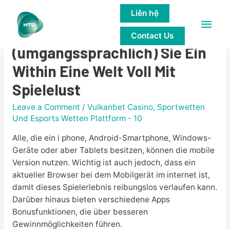
Liên hệ
Main
Vulkan Vegas: Stippen
Contact Us
Men
(umgangssprachlich) Sie Ein
Within Eine Welt Voll Mit
Spielelust
Leave a Comment
/
Vulkanbet Casino, Sportwetten
Und Esports Wetten Plattform - 10
Alle, die ein i phone, Android-Smartphone, Windows-
Geräte oder aber Tablets besitzen, können die mobile
Version nutzen. Wichtig ist auch jedoch, dass ein
aktueller Browser bei dem Mobilgerät im internet ist,
damit dieses Spielerlebnis reibungslos verlaufen kann.
Darüber hinaus bieten verschiedene Apps
Bonusfunktionen, die über besseren
Gewinnmöglichkeiten führen.