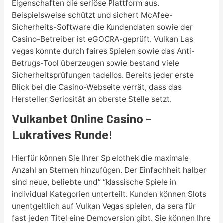
Eigenschaften die seriöse Plattform aus.
Beispielsweise schützt und sichert McAfee-
Sicherheits-Software die Kundendaten sowie der
Casino-Betreiber ist eGOCRA-geprüft. Vulkan Las
vegas konnte durch faires Spielen sowie das Anti-
Betrugs-Tool überzeugen sowie bestand viele
Sicherheitsprüfungen tadellos. Bereits jeder erste
Blick bei die Casino-Webseite verrät, dass das
Hersteller Seriosität an oberste Stelle setzt.
Vulkanbet Online Casino –
Lukratives Runde!
Hierfür können Sie Ihrer Spielothek die maximale
Anzahl an Sternen hinzufügen. Der Einfachheit halber
sind neue, beliebte und” “klassische Spiele in
individual Kategorien unterteilt. Kunden können Slots
unentgeltlich auf Vulkan Vegas spielen, da sera für
fast jeden Titel eine Demoversion gibt. Sie können Ihre