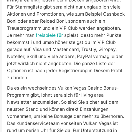
Für Stammgäste gibt sera nicht nur unglaublich viele
Aktionen und Promotionen, wie zum Beispiel Cashback
Boni oder aber Reload Boni, sondern auch ein
Treueprogramm und ein VIP Club werden angeboten.
Je mehr man
freispiele für
spielst, desto mehr Punkte
bekommst i und umso höher steigst du im VIP Club
gerade auf. Visa und Master card, Trustly, Giropay,
Neteller, Skrill und viele andere, PayPal vermag leider
jetzt wirklich nicht angeboten. Die ganze Liste der
Optionen ist nach jeder Registrierung in Diesem Profil
zu finden.
Da es ein wechselndes Vulkan Vegas Casino Bonus-
Programm gibt, lohnt sera sich für living area
Newsletter anzumelden. So sind Sie sicher auf dem
neusten Stand und können direkt Einzahlungen
vornehmen, um keine Bonusgelder mehr zu überhören.
Das Kundenserviceteam vonseiten Vulkan Vegas ist
rund um perish Uhr für Sie da. Für Unterstützung in