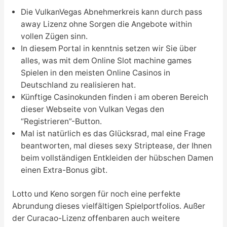
Die VulkanVegas Abnehmerkreis kann durch pass
away Lizenz ohne Sorgen die Angebote within
vollen Zügen sinn.
In diesem Portal in kenntnis setzen wir Sie über
alles, was mit dem Online Slot machine games
Spielen in den meisten Online Casinos in
Deutschland zu realisieren hat.
Künftige Casinokunden finden i am oberen Bereich
dieser Webseite von Vulkan Vegas den
“Registrieren”-Button.
Mal ist natürlich es das Glücksrad, mal eine Frage
beantworten, mal dieses sexy Striptease, der Ihnen
beim vollständigen Entkleiden der hübschen Damen
einen Extra-Bonus gibt.
Lotto und Keno sorgen für noch eine perfekte
Abrundung dieses vielfältigen Spielportfolios. Außer
der Curacao-Lizenz offenbaren auch weitere