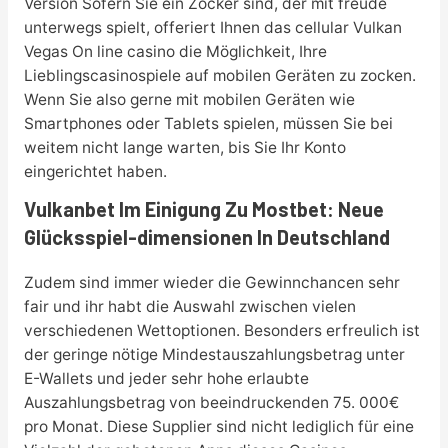
Version Sofern Sie ein Zocker sind, der mit freude
unterwegs spielt, offeriert Ihnen das cellular Vulkan
Vegas On line casino die Möglichkeit, Ihre
Lieblingscasinospiele auf mobilen Geräten zu zocken.
Wenn Sie also gerne mit mobilen Geräten wie
Smartphones oder Tablets spielen, müssen Sie bei
weitem nicht lange warten, bis Sie Ihr Konto
eingerichtet haben.
Vulkanbet Im Einigung Zu Mostbet: Neue
Glücksspiel-dimensionen In Deutschland
Zudem sind immer wieder die Gewinnchancen sehr
fair und ihr habt die Auswahl zwischen vielen
verschiedenen Wettoptionen. Besonders erfreulich ist
der geringe nötige Mindestauszahlungsbetrag unter
E-Wallets und jeder sehr hohe erlaubte
Auszahlungsbetrag von beeindruckenden 75. 000€
pro Monat. Diese Supplier sind nicht lediglich für eine