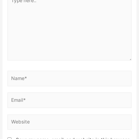
here..
Name*
Email*
Website