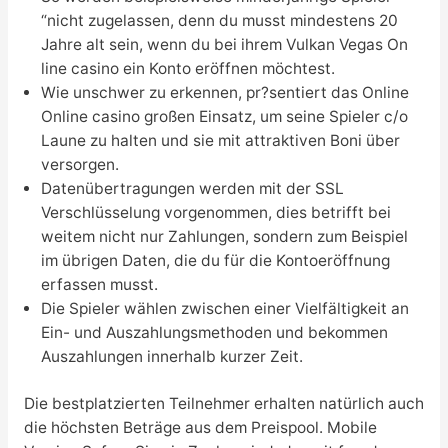
“nicht zugelassen, denn du musst mindestens 20
Jahre alt sein, wenn du bei ihrem Vulkan Vegas On
line casino ein Konto eröffnen möchtest.
Wie unschwer zu erkennen, pr?sentiert das Online
Online casino großen Einsatz, um seine Spieler c/o
Laune zu halten und sie mit attraktiven Boni über
versorgen.
Datenübertragungen werden mit der SSL
Verschlüsselung vorgenommen, dies betrifft bei
weitem nicht nur Zahlungen, sondern zum Beispiel
im übrigen Daten, die du für die Kontoeröffnung
erfassen musst.
Die Spieler wählen zwischen einer Vielfältigkeit an
Ein- und Auszahlungsmethoden und bekommen
Auszahlungen innerhalb kurzer Zeit.
Die bestplatzierten Teilnehmer erhalten natürlich auch
die höchsten Beträge aus dem Preispool. Mobile