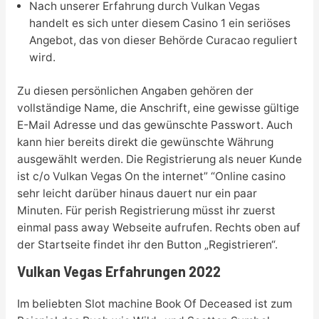
Nach unserer Erfahrung durch Vulkan Vegas
handelt es sich unter diesem Casino 1 ein seriöses
Angebot, das von dieser Behörde Curacao reguliert
wird.
Zu diesen persönlichen Angaben gehören der
vollständige Name, die Anschrift, eine gewisse gültige
E-Mail Adresse und das gewünschte Passwort. Auch
kann hier bereits direkt die gewünschte Währung
ausgewählt werden. Die Registrierung als neuer Kunde
ist c/o Vulkan Vegas On the internet” “Online casino
sehr leicht darüber hinaus dauert nur ein paar
Minuten. Für perish Registrierung müsst ihr zuerst
einmal pass away Webseite aufrufen. Rechts oben auf
der Startseite findet ihr den Button „Registrieren“.
Vulkan Vegas Erfahrungen 2022
Im beliebten Slot machine Book Of Deceased ist zum