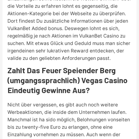
die Vorteile zu erfahren lohnt es gegenseitig, die
Aktionen-Kategorie bei der Webseite zu überprüfen.
Dort findest Du zusätzliche Informationen über jeden
VulkanBet Added bonus. Deswegen lohnt es sich,
regelmäßig je nach Aktionen im VulkanBet Casino zu
suchen. Mit etwas Glück und Geduld muss man sicher
irgendeinen sehr lukrativen Reward entdecken, der
valide zu den geliebten Anforderungen passt.
Zahlt Das Feuer Speiender Berg
(umgangssprachlich) Vegas Casino
Eindeutig Gewinne Aus?
Nicht über vergessen, es gibt auch noch weitere
Werbeaktionen, die inside dem Unternehmen laufen.
Manchmal ist ha sido möglich, Belohnungen vonseiten
bis zu twenty-five Euro zu erlangen, ohne eine
Einzahlung vornehmen zu müssen. Auch wenn der