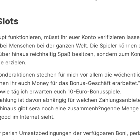
Slots
 funktionieren, müsst ihr euer Konto verifizieren lasse
 bei Menschen bei der ganzen Welt. Die Spieler können d
rüber hinaus reichhaltig Spaß besitzen, sondern zum K
 erzielen.
nderaktionen stechen für mich vor allem die wöchentl
denen ihr euch Money für das Bonus-Geschäft erarbeitet.
wie täglich erwarten euch 10-Euro-Bonusspiele.
ahlung ist davon abhängig für welchen Zahlungsanbieter
hinaus gibt sera noch eine zusammenh?ngende Menge u
ood im Internet sieht.
er perish Umsatzbedingungen der verfügbaren Boni, peri