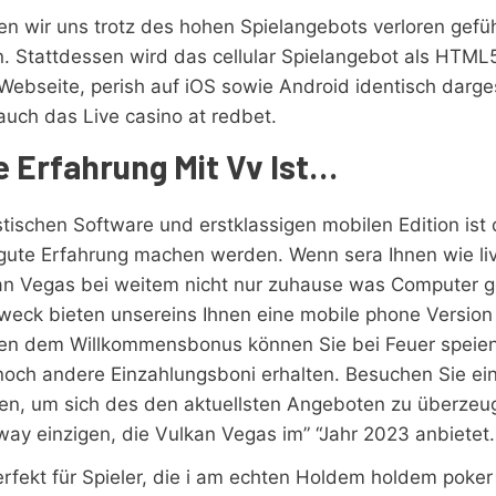
hen wir uns trotz des hohen Spielangebots verloren gefü
tattdessen wird das cellular Spielangebot als HTML5-
 Webseite, perish auf iOS sowie Android identisch dargest
auch das Live casino at redbet.
e Erfahrung Mit Vv Ist…
schen Software und erstklassigen mobilen Edition ist d
gute Erfahrung machen werden. Wenn sera Ihnen wie liv
kan Vegas bei weitem nicht nur zuhause was Computer 
eck bieten unsereins Ihnen eine mobile phone Version 
eben dem Willkommensbonus können Sie bei Feuer speie
och andere Einzahlungsboni erhalten. Besuchen Sie ei
nen, um sich des den aktuellsten Angeboten zu überzeu
way einzigen, die Vulkan Vegas im” “Jahr 2023 anbietet.
erfekt für Spieler, die i am echten Holdem holdem poke