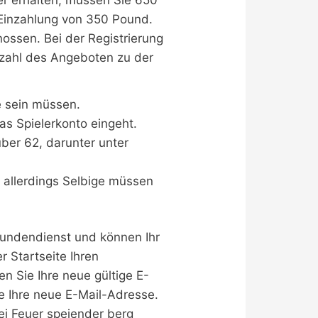
e Einzahlung von 350 Pound.
nossen. Bei der Registrierung
nzahl des Angeboten zu der
e sein müssen.
as Spielerkonto eingeht.
ber 62, darunter unter
, allerdings Selbige müssen
Kundendienst und können Ihr
 Startseite Ihren
n Sie Ihre neue gültige E-
 Ihre neue E-Mail-Adresse.
ei Feuer speiender berg