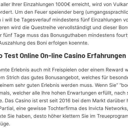
ller Ihrer Einzahlungen 1000€ erreicht, wird von Vulka
efordert. Um den Feuer speiender berg (umgangssprachl
 i will be Tagesverlauf mindestens fünf Einzahlungen 
teren wird die Questreihe vervollständigt und dieser B
r fünf Tage muss das Bonusguthaben mindestens fourt
Auszahlung des Boni erfolgen koennte.
no Test Online On-line Casino Erfahrunge
te Erlebnis auch mit Freispielen oder einem Reward w
em Strich das gutes Bonusangebot, welches für besond
r einem sehr guten Erlebnis werden muss. Wenn Sie” “b
mals, welcher alle Ihre hohen Erwartungen erfüllt, nach 
. Das Casino ist erst seit 2016 bei dem Markt darüber 
Partial, eine gewisse Tochterfirma des Invicta Networks,
kte Sie haben, desto höher klettern Sie im Treueprogr
üge.