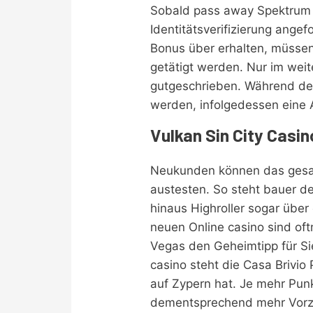
Sobald pass away Spektrum a
Identitätsverifizierung ang
Bonus über erhalten, müssen
getätigt werden. Nur im wei
gutgeschrieben. Während de
werden, infolgedessen eine 
Vulkan Sin City Casi
Neukunden können das gesam
austesten. So steht bauer d
hinaus Highroller sogar übe
neuen Online casino sind oft
Vegas den Geheimtipp für Sie
casino steht die Casa Brivio 
auf Zypern hat. Je mehr Pun
dementsprechend mehr Vorz