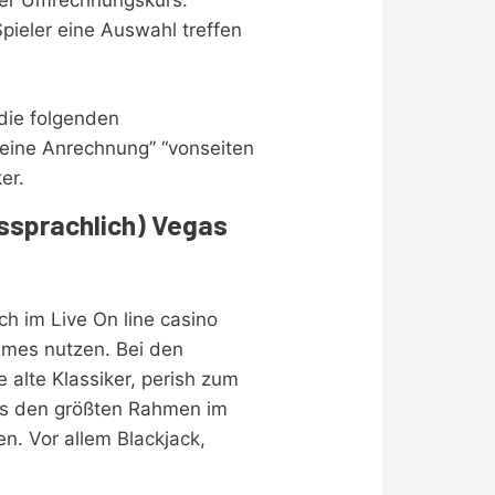
eser Umrechnungskurs.
Spieler eine Auswahl treffen
die folgenden
n eine Anrechnung” “vonseiten
er.
ssprachlich) Vegas
ch im Live On line casino
ames nutzen. Bei den
alte Klassiker, perish zum
ots den größten Rahmen im
n. Vor allem Blackjack,