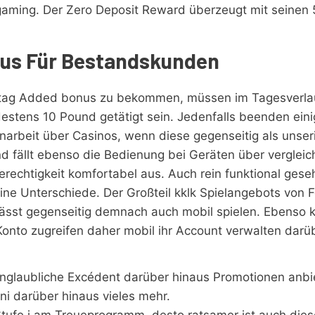
aming. Der Zero Deposit Reward überzeugt mit seinen 
nus Für Bestandskunden
ag Added bonus zu bekommen, müssen im Tagesverlau
estens 10 Pound getätigt sein. Jedenfalls beenden eini
rbeit über Casinos, wenn diese gegenseitig als unser
d fällt ebenso die Bedienung bei Geräten über vergleic
erechtigkeit komfortabel aus. Auch rein funktional geseh
ine Unterschiede. Der Großteil kklk Spielangebots von 
ässt gegenseitig demnach auch mobil spielen. Ebenso 
 Konto zugreifen daher mobil ihr Account verwalten darü
nglaubliche Excédent darüber hinaus Promotionen anbi
oni darüber hinaus vieles mehr.