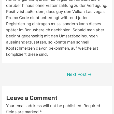
darüber hinaus ohne Ersteinzahlung zu der Verfügung.
Positiv ist außerdem, dass guy den Vulkan Las vegas
Promo Code nicht unbedingt während jeder
Registrierung eintragen muss, sondern kann dieses
später im Bonusbereich nachholen. Sobald man aber
beginnt gegenseitig mit den Umsatzbedingungen
auseinanderzusetzen, so könnte man schnell
Kopfschmerzen davon bekommen, auf welche art
kompliziert diese sind.
Post
Next Post
→
navigation
Leave a Comment
Your email address will not be published.
Required
fields are marked
*