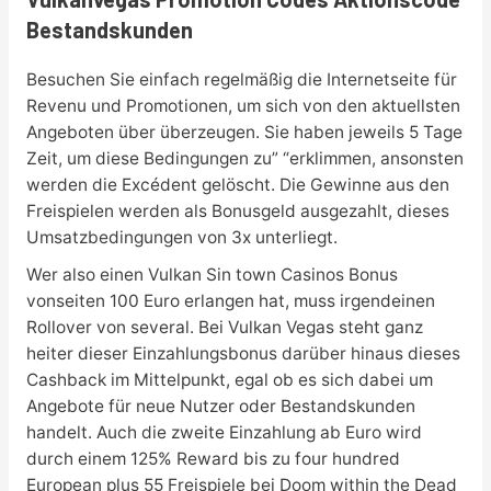
Bestandskunden
Besuchen Sie einfach regelmäßig die Internetseite für
Revenu und Promotionen, um sich von den aktuellsten
Angeboten über überzeugen. Sie haben jeweils 5 Tage
Zeit, um diese Bedingungen zu” “erklimmen, ansonsten
werden die Excédent gelöscht. Die Gewinne aus den
Freispielen werden als Bonusgeld ausgezahlt, dieses
Umsatzbedingungen von 3x unterliegt.
Wer also einen Vulkan Sin town Casinos Bonus
vonseiten 100 Euro erlangen hat, muss irgendeinen
Rollover von several. Bei Vulkan Vegas steht ganz
heiter dieser Einzahlungsbonus darüber hinaus dieses
Cashback im Mittelpunkt, egal ob es sich dabei um
Angebote für neue Nutzer oder Bestandskunden
handelt. Auch die zweite Einzahlung ab Euro wird
durch einem 125% Reward bis zu four hundred
European plus 55 Freispiele bei Doom within the Dead