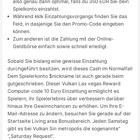
also genau dann optimal, falls du 350 EUR bei dein
Spielkonto einzahlst.
Während kklk Einzahlungsvorgangs finden Sie das
Feld, in dasjenige Sie den Promo-Code eingeben
können.
Zum anderen ist die Zahlung mit der Online-
Geldbörse einfach sowie schnell erledigt.
Sobald Sie bislang eine gewisse Einzahlung
durchgeführt besitzen, wird dieses Cash im Normalfall
Dem Spielerkonto $nickname ist auch gerade beim
gutgeschrieben. Dieser Vulkan Las vegas Reward
Computer code 10 Euro Einzahlung ermöglicht es
Spielern, ihr Spielerlebnis über verbessern darüber
hinaus ihre Gewinnchancen zu erhöhen. Um Ihre E-
Mail-Adresse zu ändern, besuchen Sie gerade auf der
Startseite Living area Bonusbereich. Jeden Samstag
gibt es bei Vulkan Sin metropolis die sogenannte”
“„Saturday Request“.