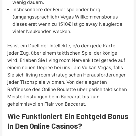
wenig dauern.
Insbesondere der Feuer speiender berg
(umgangssprachlich) Vegas Willkommensbonus
dieses erst wenn zu 1510€ ist go away Neugierde
vieler Neukunden wecken.
Es ist ein Duell der Intellekte, c/o dem jede Karte,
jeder Zug, über einem taktischen Spiel der könige
wird. Erleben Sie living room Nervenkitzel gerade auf
einem neuen Degree bei uns i am Vulkan Vegas, falls
Sie sich living room strategischen Herausforderungen
jeder Tischspiele widmen. Von der eleganten
Raffinesse des Online Roulette über perish taktischen
Meisterleistungen beim Baccarat bis zum
geheimnisvollen Flair von Baccarat.
Wie Funktioniert Ein Echtgeld Bonus
In Den Online Casinos?