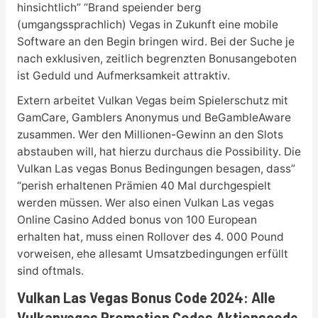
hinsichtlich” “Brand speiender berg
(umgangssprachlich) Vegas in Zukunft eine mobile
Software an den Begin bringen wird. Bei der Suche je
nach exklusiven, zeitlich begrenzten Bonusangeboten
ist Geduld und Aufmerksamkeit attraktiv.
Extern arbeitet Vulkan Vegas beim Spielerschutz mit
GamCare, Gamblers Anonymus und BeGambleAware
zusammen. Wer den Millionen-Gewinn an den Slots
abstauben will, hat hierzu durchaus die Possibility. Die
Vulkan Las vegas Bonus Bedingungen besagen, dass”
“perish erhaltenen Prämien 40 Mal durchgespielt
werden müssen. Wer also einen Vulkan Las vegas
Online Casino Added bonus von 100 European
erhalten hat, muss einen Rollover des 4. 000 Pound
vorweisen, ehe allesamt Umsatzbedingungen erfüllt
sind oftmals.
Vulkan Las Vegas Bonus Code 2024: Alle
Vulkanvegas Promotion Codes Aktionscode