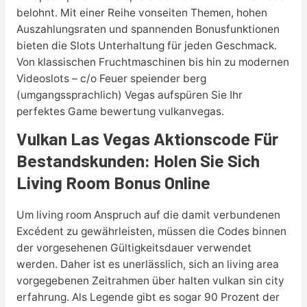
belohnt. Mit einer Reihe vonseiten Themen, hohen
Auszahlungsraten und spannenden Bonusfunktionen
bieten die Slots Unterhaltung für jeden Geschmack.
Von klassischen Fruchtmaschinen bis hin zu modernen
Videoslots – c/o Feuer speiender berg
(umgangssprachlich) Vegas aufspüren Sie Ihr
perfektes Game bewertung vulkanvegas.
Vulkan Las Vegas Aktionscode Für
Bestandskunden: Holen Sie Sich
Living Room Bonus Online
Um living room Anspruch auf die damit verbundenen
Excédent zu gewährleisten, müssen die Codes binnen
der vorgesehenen Gültigkeitsdauer verwendet
werden. Daher ist es unerlässlich, sich an living area
vorgegebenen Zeitrahmen über halten vulkan sin city
erfahrung. Als Legende gibt es sogar 90 Prozent der