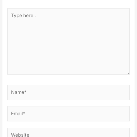
Type
here..
Name*
Email*
Website