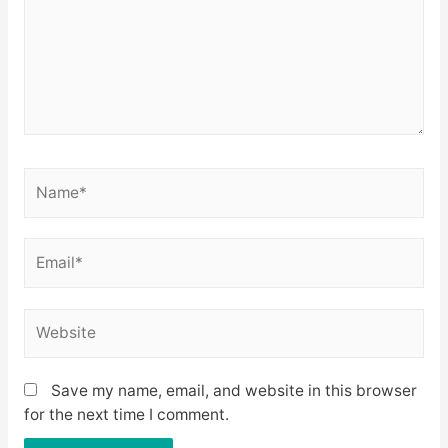
Name*
Email*
Website
Save my name, email, and website in this browser
for the next time I comment.