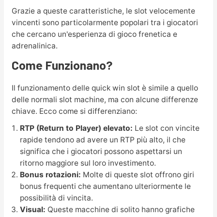
Grazie a queste caratteristiche, le slot velocemente
vincenti sono particolarmente popolari tra i giocatori
che cercano un'esperienza di gioco frenetica e
adrenalinica.
Come Funzionano?
Il funzionamento delle quick win slot è simile a quello
delle normali slot machine, ma con alcune differenze
chiave. Ecco come si differenziano:
RTP (Return to Player) elevato:
Le slot con vincite
rapide tendono ad avere un RTP più alto, il che
significa che i giocatori possono aspettarsi un
ritorno maggiore sul loro investimento.
Bonus rotazioni:
Molte di queste slot offrono giri
bonus frequenti che aumentano ulteriormente le
possibilità di vincita.
Visual:
Queste macchine di solito hanno grafiche