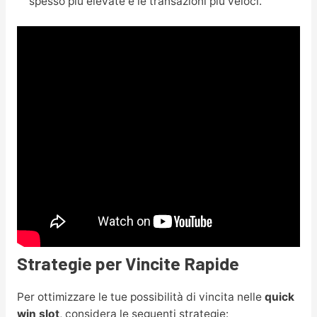
spesso più elevate e le transazioni più veloci.
Strategie per Vincite Rapide
Per ottimizzare le tue possibilità di vincita nelle
quick
win slot
, considera le seguenti strategie: