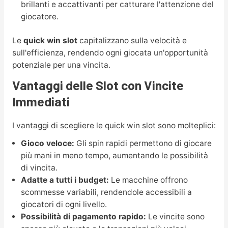
brillanti e accattivanti per catturare l'attenzione del
giocatore.
Le
quick win slot
capitalizzano sulla velocità e
sull'efficienza, rendendo ogni giocata un'opportunità
potenziale per una vincita.
Vantaggi delle Slot con Vincite
Immediati
I vantaggi di scegliere le quick win slot sono molteplici:
Gioco veloce:
Gli spin rapidi permettono di giocare
più mani in meno tempo, aumentando le possibilità
di vincita.
Adatte a tutti i budget:
Le macchine offrono
scommesse variabili, rendendole accessibili a
giocatori di ogni livello.
Possibilità di pagamento rapido:
Le vincite sono