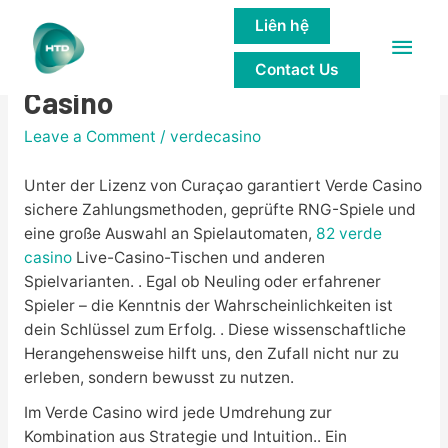
Liên hệ
Main
Varianzmanagement im Verde
Contact Us
Men
Casino
Leave a Comment
/
verdecasino
Unter der Lizenz von Curaçao garantiert Verde Casino
sichere Zahlungsmethoden, geprüfte RNG-Spiele und
eine große Auswahl an Spielautomaten,
82 verde
casino
Live-Casino-Tischen und anderen
Spielvarianten. . Egal ob Neuling oder erfahrener
Spieler – die Kenntnis der Wahrscheinlichkeiten ist
dein Schlüssel zum Erfolg. . Diese wissenschaftliche
Herangehensweise hilft uns, den Zufall nicht nur zu
erleben, sondern bewusst zu nutzen.
Im Verde Casino wird jede Umdrehung zur
Kombination aus Strategie und Intuition.. Ein