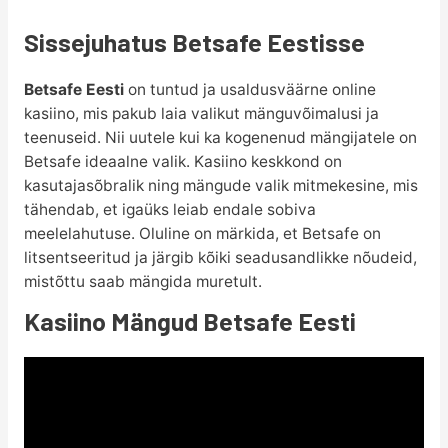
Sissejuhatus Betsafe Eestisse
Betsafe Eesti
on tuntud ja usaldusväärne online
kasiino, mis pakub laia valikut mänguvõimalusi ja
teenuseid. Nii uutele kui ka kogenenud mängijatele on
Betsafe ideaalne valik. Kasiino keskkond on
kasutajasõbralik ning mängude valik mitmekesine, mis
tähendab, et igaüks leiab endale sobiva
meelelahutuse. Oluline on märkida, et Betsafe on
litsentseeritud ja järgib kõiki seadusandlikke nõudeid,
mistõttu saab mängida muretult.
Kasiino Mängud Betsafe Eesti