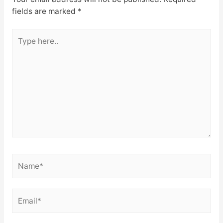
fields are marked
*
Type
here..
Name*
Email*