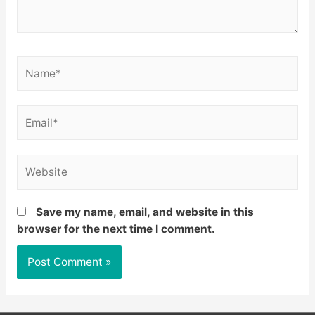
Name*
Email*
Website
Save my name, email, and website in this
browser for the next time I comment.