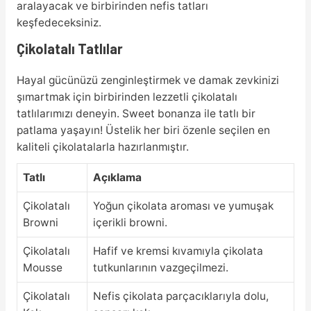
aralayacak ve birbirinden nefis tatları
keşfedeceksiniz.
Çikolatalı Tatlılar
Hayal gücünüzü zenginleştirmek ve damak zevkinizi
şımartmak için birbirinden lezzetli çikolatalı
tatlılarımızı deneyin. Sweet bonanza ile tatlı bir
patlama yaşayın! Üstelik her biri özenle seçilen en
kaliteli çikolatalarla hazırlanmıştır.
Tatlı
Açıklama
Çikolatalı
Yoğun çikolata aroması ve yumuşak
Browni
içerikli browni.
Çikolatalı
Hafif ve kremsi kıvamıyla çikolata
Mousse
tutkunlarının vazgeçilmezi.
Çikolatalı
Nefis çikolata parçacıklarıyla dolu,