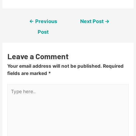
Post
←
Previous
Next Post
→
navigation
Post
Leave a Comment
Your email address will not be published.
Required
fields are marked
*
Type
here..