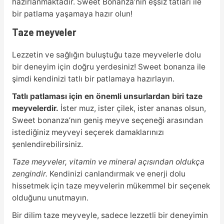
hazırlanmaktadır. Sweet Bonanza’nın eşsiz tatları ile
bir patlama yaşamaya hazır olun!
Taze meyveler
Lezzetin ve sağlığın buluştuğu taze meyvelerle dolu
bir deneyim için doğru yerdesiniz! Sweet bonanza ile
şimdi kendinizi tatlı bir patlamaya hazırlayın.
Tatlı patlaması için en önemli unsurlardan biri taze
meyvelerdir.
İster muz, ister çilek, ister ananas olsun,
Sweet bonanza’nın geniş meyve seçeneği arasından
istediğiniz meyveyi seçerek damaklarınızı
şenlendirebilirsiniz.
Taze meyveler, vitamin ve mineral açısından oldukça
zengindir.
Kendinizi canlandırmak ve enerji dolu
hissetmek için taze meyvelerin mükemmel bir seçenek
olduğunu unutmayın.
Bir dilim taze meyveyle, sadece lezzetli bir deneyimin