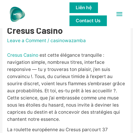
Liên hệ
Main
Sculpter les fortunes au
Contact Us
Men
Cresus Casino
Leave a Comment
/
casinowazamba
Cresus Casino
est cette élégance tranquille :
navigation simple, nombreux titres, interface
responsive — tu y trouveras ton plaisir, j’en suis
convaincu !. Tous, du curieux timide à l’expert au
sourire discret, voient leurs flammes s’embraser grâce
aux probabilités. Et toi, es-tu prêt à les accueillir ?.
Cette science, que j’ai embrassée comme une muse
sous les étoiles du hasard, nous invite à deviner les
caprices du destin et à concevoir des stratégies qui
chantent notre essence.
La roulette européenne au Cresus parcourt 37