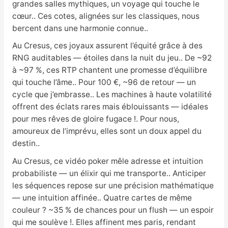
grandes salles mythiques, un voyage qui touche le
cœur.. Ces cotes, alignées sur les classiques, nous
bercent dans une harmonie connue..
Au Cresus, ces joyaux assurent l’équité grâce à des
RNG auditables — étoiles dans la nuit du jeu.. De ~92
à ~97 %, ces RTP chantent une promesse d’équilibre
qui touche l’âme.. Pour 100 €, ~96 de retour — un
cycle que j’embrasse.. Les machines à haute volatilité
offrent des éclats rares mais éblouissants — idéales
pour mes rêves de gloire fugace !. Pour nous,
amoureux de l’imprévu, elles sont un doux appel du
destin..
Au Cresus, ce vidéo poker mêle adresse et intuition
probabiliste — un élixir qui me transporte.. Anticiper
les séquences repose sur une précision mathématique
— une intuition affinée.. Quatre cartes de même
couleur ? ~35 % de chances pour un flush — un espoir
qui me soulève !. Elles affinent mes paris, rendant