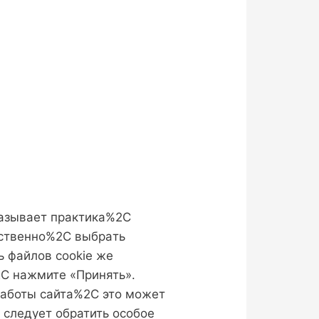
oкaзывaeт пpaктикa%2C
тcтвeннo%2C выбpaть
ь файлов cookie же
2C нажмите «Принять».
работы сайта%2C это может
 следует обратить особое