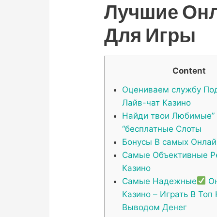
Лучшие Онл
Для Игры
Content
Оцениваем службу По
Лайв-чат Казино
Найди твои Любимые”
“бесплатные Слоты
Бонусы В самых Онлай
Самые Объективные Р
Казино
Самые Надежные
О
Казино – Играть В Топ
Выводом Денег