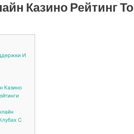
айн Казино Рейтинг То
ддержки И
н Казино
ейтинги
нлайн
 Клубах С