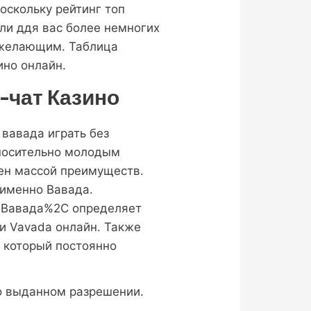
оскольку рейтинг топ
ли ддя вас более немногих
ежелающим. Таблица
ино онлайн.
-чат Казино
вавада играть без
тносительно молодым
ен массой преимуществ.
 именно Вавада.
о Вавада%2C определяет
и Vavada онлайн. Также
 который постоянно
 о выданном разрешении.