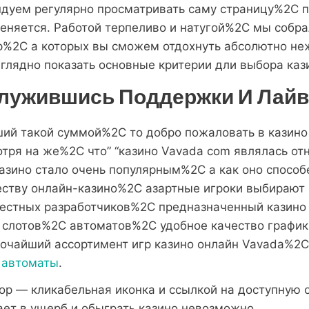
дуем регулярно просматривать саму страницу%2C п
еняется. Работой терпеливо и натугой%2C мы собра
гр%2C а которых вы сможем отдохнуть абсолютно н
глядно показать основные критерии дли выбора каз
лужившись Поддержки И Лайв
ший такой суммой%2C то добро пожаловать в казино 
отря на же%2C что” “казино Vavada com являлась о
зино стало очень популярным%2C а как оно способ
еству онлайн-казино%2C азартные игроки выбирают
вестных разработчиков%2C предназначенный казин
и слотов%2C автоматов%2C удобное качество график
очайший ассортимент игр казино онлайн Vavada%2C
 автоматы
.
тор — кликабельная иконка и ссылкой на доступную
ает в ущерб и обыграть казино невозможно.