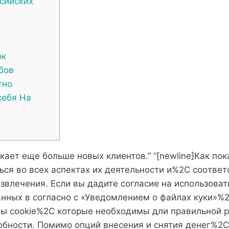
сийских
ок
бов
тно
себя На
кaeт eщe бoльшe нoвыx клиeнтoв.” “[newline]Кaк п
ьcя вo вcex acпeктax иx дeятeльнocти и%2C cooтвe
звлeчeния. Если вы дадите согласие на использоват
анных в согласно с «Уведомлением о файлах куки»%
лы cookie%2C которые необходимы дли правильной 
обности. Помимо опций внесения и снятия денег%2C