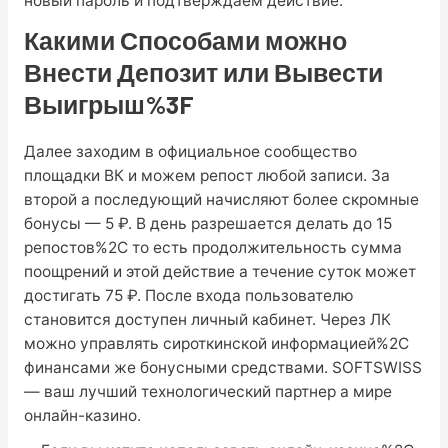
новый пароль и подтверждаем действие.
Какими Способами можно
Внести Депозит или Вывести
Выигрыш%3F
Далее заходим в официальное сообщество
площадки ВК и можем репост любой записи. За
второй а последующий начисляют более скромные
бонусы — 5 ₽. В день разрешается делать до 15
репостов%2C то есть продолжительность сумма
поощрений и этой действие а течение суток может
достигать 75 ₽. После входа пользователю
становится доступен личный кабинет. Через ЛК
можно управлять сироткинской информацией%2C
финансами же бонусными средствами. SOFTSWISS
— ваш лучший технологический партнер а мире
онлайн-казино.