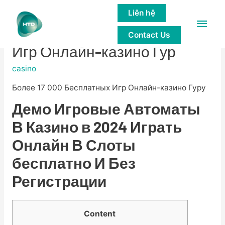
Liên hệ
Main
Более 17 000 Бесплатных
Contact Us
Men
Игр Онлайн-казино Гур
casino
Более 17 000 Бесплатных Игр Онлайн-казино Гуру
Демо Игровые Автоматы
В Казино в 2024 Играть
Онлайн В Слоты
бесплатно И Без
Регистрации
Content