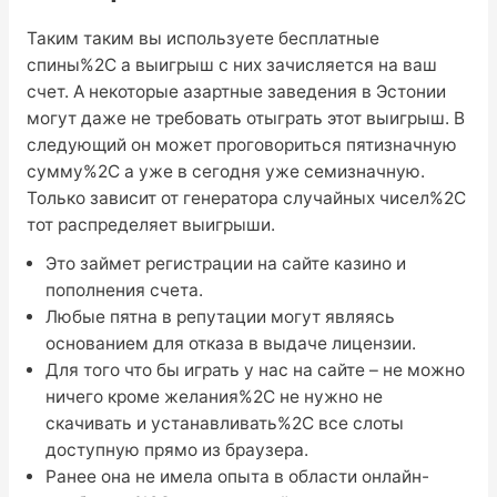
Таким таким вы используете бесплатные
спины%2C а выигрыш с них зачисляется на ваш
счет. А некоторые азартные заведения в Эстонии
могут даже не требовать отыграть этот выигрыш. В
следующий он может проговориться пятизначную
сумму%2C а уже в сегодня уже семизначную.
Только зависит от генератора случайных чисел%2C
тот распределяет выигрыши.
Это займет регистрации на сайте казино и
пополнения счета.
Любые пятна в репутации могут являясь
основанием для отказа в выдаче лицензии.
Для того что бы играть у нас на сайте – не можно
ничего кроме желания%2C не нужно не
скачивать и устанавливать%2C все слоты
доступную прямо из браузера.
Ранее она не имела опыта в области онлайн-