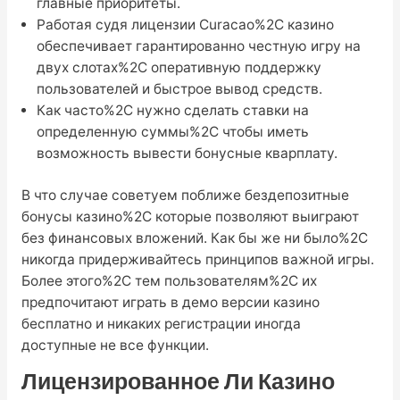
главные приоритеты.
Работая судя лицензии Curacao%2C казино
обеспечивает гарантированно честную игру на
двух слотах%2C оперативную поддержку
пользователей и быстрое вывод средств.
Как часто%2C нужно сделать ставки на
определенную суммы%2C чтобы иметь
возможность вывести бонусные кварплату.
В что случае советуем поближе бездепозитные
бонусы казино%2C которые позволяют выиграют
без финансовых вложений. Как бы же ни было%2C
никогда придерживайтесь принципов важной игры.
Более этого%2C тем пользователям%2C их
предпочитают играть в демо версии казино
бесплатно и никаких регистрации иногда
доступные не все функции.
Лицензированное Ли Казино