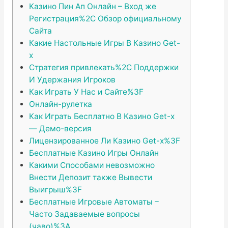
Казино Пин Ап Онлайн – Вход же
Регистрация%2C Обзор официальному
Сайта
Какие Настольные Игры В Казино Get-
x
Стратегия привлекать%2C Поддержки
И Удержания Игроков
Как Играть У Нас и Сайте%3F
Онлайн-рулетка
Как Играть Бесплатно В Казино Get-x
— Демо-версия
Лицензированное Ли Казино Get-x%3F
Бесплатные Казино Игры Онлайн
Какими Способами невозможно
Внести Депозит также Вывести
Выигрыш%3F
Бесплатные Игровые Автоматы –
Часто Задаваемые вопросы
(чаво)%3A