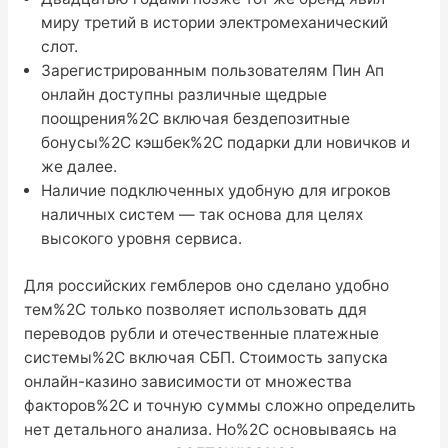
миру третий в истории электромеханический
слот.
Зарегистрированным пользователям Пин Ап
онлайн доступны различные щедрые
поощрения%2C включая бездепозитные
бонусы%2C кэшбек%2C подарки дли новичков и
же далее.
Наличие подключенных удобную для игроков
наличных систем — так основа для целях
высокого уровня сервиса.
Для российских гемблеров оно сделано удобно
тем%2C только позволяет использовать ддя
переводов рубли и отечественные платежные
системы%2C включая СБП. Стоимость запуска
онлайн-казино зависимости от множества
факторов%2C и точную суммы сложно определить
нет детального анализа. Но%2C основываясь на