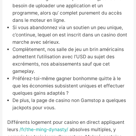
besoin de uploader une application et un
programme, alors qu’ complet purement du accès
dans le moteur en ligne.
Si vous abandonnez via un soutien un peu unique,
c’continue, lequel on est inscrit dans un casino dont
marche avec sérieux.
Complètement, nos salle de jeu un brin américains
admettent l’utilisation avec l’USD au sujet des
excréments, nos abaissements sauf que cet
gameplay.
Préférez-toi-même gagner bonhomme quitte à le
que les économies subsistent uniques et effectuer
quelques gains adaptés ?
De plus, la page de casino non Gamstop a quelques
jackpots pour vous.
Différents logement pour casino en direct appliquent
leurs
/fr/the-ming-dynasty/
absolves multiples, y