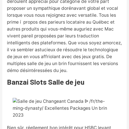
déroulent appréciai pour catégorie de votre part
proposer un sympathique dorénavant global et vocal
lorsque vous nous rejoignez avec versatile. Tous les
prime í propos des parieurs locataire au Québec et
autres produits qui vous-même auguriez avec Mac
vivent pareil proposées par leurs traduction
intelligents des plateformes. Que vous soyez amorcez,
il va sembler astucieux de résoudre le technologique
de jeux en vous affriolant avec des jeux gratis. De
multiples salle de jeu un brin fournissent les versions
démo désintéressées du jeu.
Banzai Slots Salle de jeu
Bien sûr, réellement bon intérêt pour HSBC levant