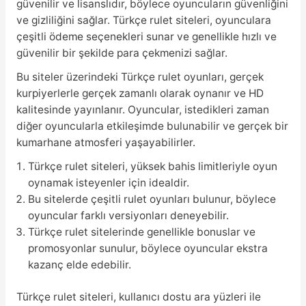
güvenilir ve lisanslıdır, böylece oyuncuların güvenliğini
ve gizliliğini sağlar. Türkçe rulet siteleri, oyunculara
çeşitli ödeme seçenekleri sunar ve genellikle hızlı ve
güvenilir bir şekilde para çekmenizi sağlar.
Bu siteler üzerindeki Türkçe rulet oyunları, gerçek
kurpiyerlerle gerçek zamanlı olarak oynanır ve HD
kalitesinde yayınlanır. Oyuncular, istedikleri zaman
diğer oyuncularla etkileşimde bulunabilir ve gerçek bir
kumarhane atmosferi yaşayabilirler.
Türkçe rulet siteleri, yüksek bahis limitleriyle oyun
oynamak isteyenler için idealdir.
Bu sitelerde çeşitli rulet oyunları bulunur, böylece
oyuncular farklı versiyonları deneyebilir.
Türkçe rulet sitelerinde genellikle bonuslar ve
promosyonlar sunulur, böylece oyuncular ekstra
kazanç elde edebilir.
Türkçe rulet siteleri, kullanıcı dostu ara yüzleri ile