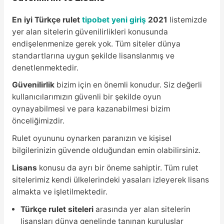
En iyi Türkçe rulet
tipobet yeni giriş
2021
listemizde
yer alan sitelerin güvenilirlikleri konusunda
endişelenmenize gerek yok. Tüm siteler dünya
standartlarına uygun şekilde lisanslanmış ve
denetlenmektedir.
Güvenilirlik
bizim için en önemli konudur. Siz değerli
kullanıcılarımızın güvenli bir şekilde oyun
oynayabilmesi ve para kazanabilmesi bizim
önceliğimizdir.
Rulet oyununu oynarken paranızın ve kişisel
bilgilerinizin güvende olduğundan emin olabilirsiniz.
Lisans
konusu da ayrı bir öneme sahiptir. Tüm rulet
sitelerimiz kendi ülkelerindeki yasaları izleyerek lisans
almakta ve işletilmektedir.
Türkçe rulet siteleri
arasında yer alan sitelerin
lisansları dünya genelinde tanınan kuruluşlar