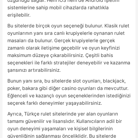
özgürlüğü sağlar. Hem iOS hem de Android işletim
sistemlerine sahip mobil cihazlarda rahatlıkla
erişilebilir.
Bu sitelerde birçok oyun seçeneği bulunur. Klasik rulet
oyunlarının yanı sıra canlı krupiyelerle oynanan rulet
masaları da bulunur. Gerçek krupiyelerle gerçek
zamanlı olarak iletişime geçebilir ve oyun keyfinizi
maksimum düzeye çıkarabilirsiniz. Çeşitli bahis
seçenekleri ile farklı stratejiler deneyebilir ve kazanma
şansınızı artırabilirsiniz.
Bunun yanı sıra, bu sitelerde slot oyunları, blackjack,
poker, bakara gibi diğer casino oyunları da mevcuttur.
Eğlenceli ve kazançlı oyun seçeneklerinden istediğinizi
seçerek farklı deneyimler yaşayabilirsiniz.
Ayrıca, Türkçe rulet sitelerinde yer alan oyunların
tamamı güvenilir ve lisanslıdır. Kullanıcıların adil bir
oyun deneyimi yaşamaları ve kişisel bilgilerinin
güvenliğinin sağlanması önceliklidir. Bu sitelerde