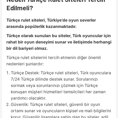
Edilmeli?
Türkçe rulet siteleri, Türkiye’de oyun severler
arasında popülerlik kazanmaktadır.
Türkçe olarak sunulan bu siteler, Türk oyuncular için
rahat bir oyun deneyimi sunar ve iletişimde herhangi
bir dil bariyeri olmaz.
Türkçe rulet sitelerini tercih etmenin diğer önemli
nedenleri şunlardır:
Türkçe Destek: Türkçe rulet siteleri, Türk oyunculara
7/24 Türkçe dilinde destek sunar. Sorularınızı
sormak veya sorunlarınızı çözmek için Türkçe
konuşan müşteri hizmetleri temsilcileri her zaman
yardımcı olacaktır.
Güvenlik: Türkçe rulet siteleri, güvenli bir oyun
ortamı sunar ve oyuncuların kişisel ve mali bilgilerini
korur. Güvenilir lisanslara sahip olan bu siteler, adil