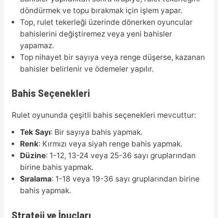
döndürmek ve topu bırakmak için işlem yapar.
Top, rulet tekerleği üzerinde dönerken oyuncular
bahislerini değiştiremez veya yeni bahisler
yapamaz.
Top nihayet bir sayıya veya renge düşerse, kazanan
bahisler belirlenir ve ödemeler yapılır.
Bahis Seçenekleri
Rulet oyununda çeşitli bahis seçenekleri mevcuttur:
Tek Sayı
: Bir sayıya bahis yapmak.
Renk
: Kırmızı veya siyah renge bahis yapmak.
Düzine
: 1-12, 13-24 veya 25-36 sayı gruplarından
birine bahis yapmak.
Sıralama
: 1-18 veya 19-36 sayı gruplarından birine
bahis yapmak.
Strateji ve İpuçları