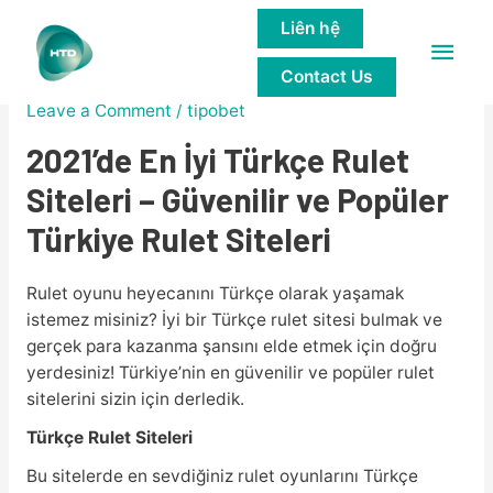
Liên hệ
Main
Rulet siteleri364
Contact Us
Men
Leave a Comment
/
tipobet
2021’de En İyi Türkçe Rulet
Siteleri – Güvenilir ve Popüler
Türkiye Rulet Siteleri
Rulet oyunu heyecanını Türkçe olarak yaşamak
istemez misiniz? İyi bir Türkçe rulet sitesi bulmak ve
gerçek para kazanma şansını elde etmek için doğru
yerdesiniz! Türkiye’nin en güvenilir ve popüler rulet
sitelerini sizin için derledik.
Türkçe Rulet Siteleri
Bu sitelerde en sevdiğiniz rulet oyunlarını Türkçe