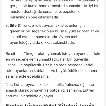
bu site, geniş oyun seçenekleri ve canlı krupiyelerle
gerçek bir kumarhane atmosferi sunmaktadır. İyi bir
müşteri desteği de sunan site, popülerlik
bakımından öne çıkmaktadır.
Site 3:
Türkçe rulet oynamak isteyenler için
güvenilir bir seçenek olan bu site, yüksek oranlar ve
kaliteli oyunlar sunmaktadır. Ayrıca mobil
uyumluluğuyla da dikkat çekmektedir.
Bu siteler, Türkçe rulet oynamak isteyen oyuncular için
en iyi seçenekleri sunmaktadır. Her biri güvenilir,
lisanslı ve popülerdir. Her bir sitede heyecan verici
rulet oyunlarına katılabilir ve büyük ödülleri kazanma
şansını elde edebilirsiniz.
Not: Kumar oynamak riskli olabilir. Yalnızca eğlence
amaçlı olarak oynayın ve bütçenizi aşmayın. Lütfen
sorumlu bir şekilde oynayın.
Neden Türkçe Rulet Siteleri Tercih