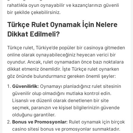
rahatlıkla oyun oynayabilir ve kazançlarınızı güvenli
bir şekilde çekebilirsiniz.
Türkçe Rulet Oynamak İçin Nelere
Dikkat Edilmeli?
Türkçe rulet, Türkiye’de popüler bir casinoya gitmeden
online olarak oynayabileceğiniz heyecan verici bir
oyundur. Ancak, rulet oynamadan önce bazı noktalara
dikkat etmeniz önemlidir. İşte Türkçe rulet oynarken
göz önünde bulundurmanız gereken önemli şeyler:
Güvenilirlik:
Oynamayı planladığınız rulet sitesinin
güvenilir olup olmadığını mutlaka kontrol edin.
Lisanslı ve düzenli olarak denetlenen bir site
seçmek, paranızın ve kişisel bilgilerinizin güvende
olduğunu garantiler.
Bonus ve Promosyonlar:
Rulet oynamak için birçok
casino sitesi bonus ve promosyonlar sunmaktadır.