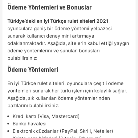
Ödeme Yöntemleri ve Bonuslar
Türkiye’deki en iyi Türkçe rulet siteleri 2021
,
oyunculara geniş bir ödeme yöntemi yelpazesi
sunarak kullanıcı deneyimini artırmaya
odaklanmaktadır. Aşağıda, sitelerin kabul ettiği yaygın
ödeme yöntemlerini ve sunulan bonusları
bulabilirsiniz:
Ödeme Yöntemleri
En iyi Türkçe rulet siteleri, oyunculara çeşitli ödeme
yöntemleri sunarak her türlü işlem için kolaylık sağlar.
Aşağıda, sık kullanılan ödeme yöntemlerinden
bazılarını bulabilirsiniz:
Kredi kartı (Visa, Mastercard)
Banka havalesi
Elektronik cüzdanlar (PayPal, Skrill, Neteller)