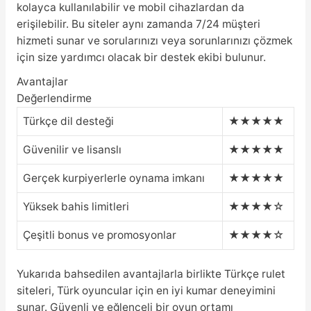
kolayca kullanılabilir ve mobil cihazlardan da
erişilebilir. Bu siteler aynı zamanda 7/24 müşteri
hizmeti sunar ve sorularınızı veya sorunlarınızı çözmek
için size yardımcı olacak bir destek ekibi bulunur.
Avantajlar
Değerlendirme
Türkçe dil desteği
★★★★★
Güvenilir ve lisanslı
★★★★★
Gerçek kurpiyerlerle oynama imkanı
★★★★★
Yüksek bahis limitleri
★★★★☆
Çeşitli bonus ve promosyonlar
★★★★☆
Yukarıda bahsedilen avantajlarla birlikte Türkçe rulet
siteleri, Türk oyuncular için en iyi kumar deneyimini
sunar. Güvenli ve eğlenceli bir oyun ortamı