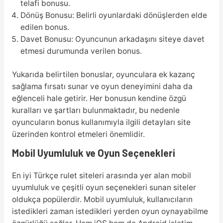
telafi bonusu.
Dönüş Bonusu: Belirli oyunlardaki dönüşlerden elde
edilen bonus.
Davet Bonusu: Oyuncunun arkadaşını siteye davet
etmesi durumunda verilen bonus.
Yukarıda belirtilen bonuslar, oyunculara ek kazanç
sağlama fırsatı sunar ve oyun deneyimini daha da
eğlenceli hale getirir. Her bonusun kendine özgü
kuralları ve şartları bulunmaktadır, bu nedenle
oyuncuların bonus kullanımıyla ilgili detayları site
üzerinden kontrol etmeleri önemlidir.
Mobil Uyumluluk ve Oyun Seçenekleri
En iyi Türkçe rulet siteleri arasında yer alan mobil
uyumluluk ve çeşitli oyun seçenekleri sunan siteler
oldukça popülerdir. Mobil uyumluluk, kullanıcıların
istedikleri zaman istedikleri yerden oyun oynayabilme