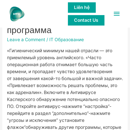
Liên hệ
Main
Program manager что это за
Contact Us
Men
программа
Leave a Comment
/
IT Образование
«Гигиенический минимум нашей отрасли — это
приемлемый уровень английского. «Часто
операционная работа отнимает большую часть
времени, и пропадает чувство удовлетворения
от завершения какой-то большой и важной задачи».
«Привлекает возможность решать проблемы, это
как адреналин». Включите в Антивирусе
Касперского обнаружение потенциально опасного
ПО. Откройте антивирус-нажмите “настройка”-
перейдите в раздел “дополнительно”-нажмите
“угрозы и исключения” установите
флажок”обнаруживать другие программы, которые