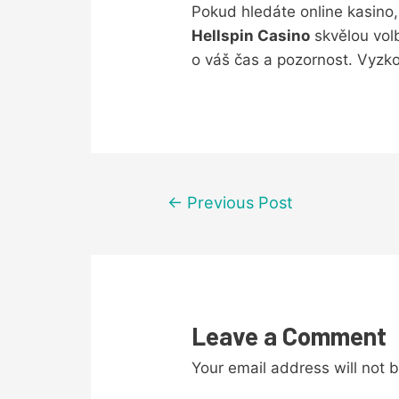
Pokud hledáte online kasino,
Hellspin Casino
skvělou volb
o váš čas a pozornost. Vyzko
Post
←
Previous Post
navigation
Leave a Comment
Your email address will not 