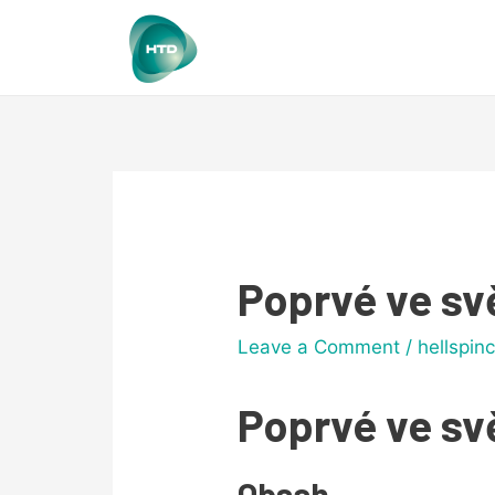
Poprvé ve sv
Leave a Comment
/
hellspin
Poprvé ve sv
Obsah