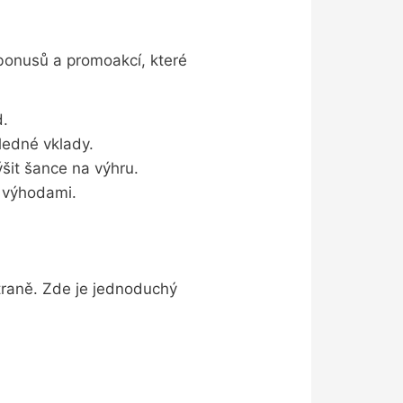
 bonusů a promoakcí, které
d.
ledné vklady.
it šance na výhru.
i výhodami.
traně. Zde je jednoduchý