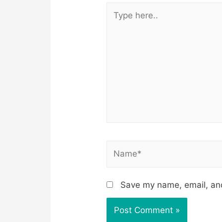
Type
here..
Name*
Save my name, email, and