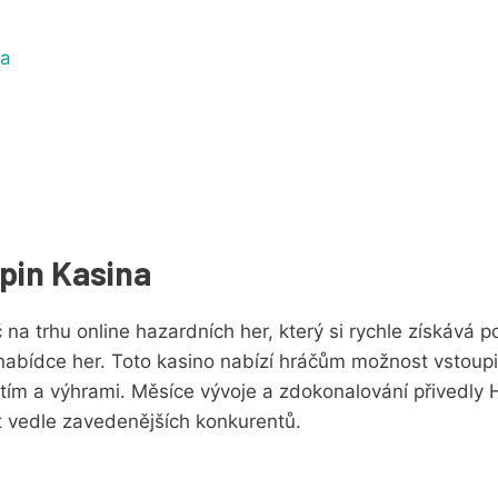
na
pin Kasina
 na trhu online hazardních her, který si rychle získává 
abídce her. Toto kasino nabízí hráčům možnost vstoupit 
tím a výhrami. Měsíce vývoje a zdokonalování přivedly H
it vedle zavedenějších konkurentů.