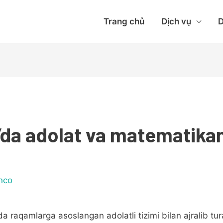
Trang chủ
Dịch vụ
D
’da adolat va matematika
nco
a raqamlarga asoslangan adolatli tizimi bilan ajralib tur