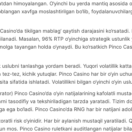
atdan himoyalangan. O‘yinchi bu yerda mantiq asosida o‘y
oblangan xavfga moslashtirilgan bo‘lib, foydalanuvchilarga
Casino’da tikilgan mablag‘ qaytish darajasini ko‘rsatadi.
ilanadi. Masalan, 96% RTP o‘yinchiga strategik ustunlik
imolga tayangan holda o‘ynaydi. Bu ko‘rsatkich Pinco Cas
egik uslubni tanlashga yordam beradi. Yuqori volatillik ka
esa tez-tez, kichik yutuqlar. Pinco Casino har bir o‘yin uchun
a sifatida ishlatadi. Volatillikni bilgan o‘yinchi o‘yin usl
 Pinco Casino’da o‘yin natijalarining kafolatli mustaqil
larni tasodifiy va tekshiriladigan tarzda yaratadi. Tizim 
ga ega bo‘ladi. Pinco Casino’da RNG har bir natijani adola
ratli risk o‘yinidir. Har bir aylanish mustaqil yaratiladi. 
chun mos. Pinco Casino ruletkani auditlangan natijalar bi