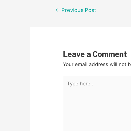
Post
←
Previous Post
navigation
Leave a Comment
Your email address will not 
Type
here..