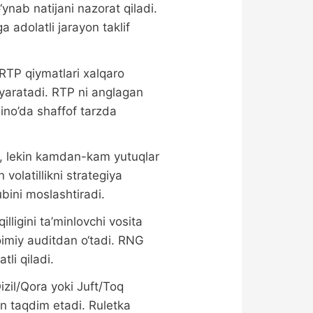
nab natijani nazorat qiladi.
 adolatli jarayon taklif
 RTP qiymatlari xalqaro
 yaratadi. RTP ni anglagan
ino’da shaffof tarzda
tta, lekin kamdan-kam yutuqlar
 volatillikni strategiya
ubini moslashtiradi.
ligini ta’minlovchi vosita
doimiy auditdan o‘tadi. RNG
tli qiladi.
Qizil/Qora yoki Juft/Toq
lan taqdim etadi. Ruletka