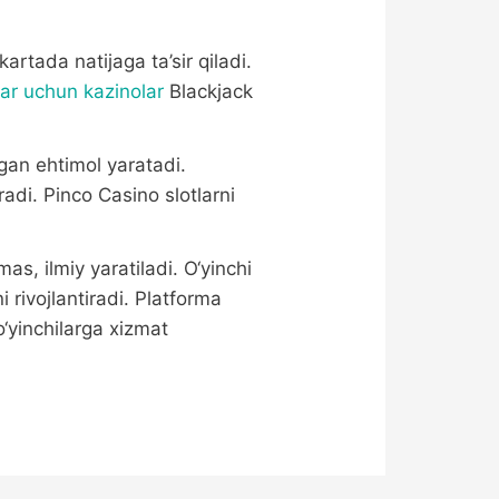
artada natijaga ta’sir qiladi.
ilar uchun kazinolar
Blackjack
agan ehtimol yaratadi.
radi. Pinco Casino slotlarni
as, ilmiy yaratiladi. O‘yinchi
 rivojlantiradi. Platforma
o‘yinchilarga xizmat