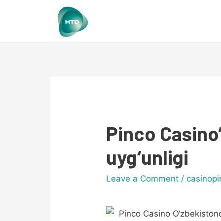
Pinco Casino
uyg‘unligi
Leave a Comment
/
casinopi
Pinco Casino O‘zbekistond