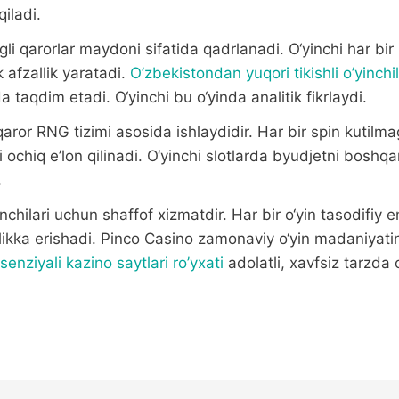
qiladi.
i qarorlar maydoni sifatida qadrlanadi. O‘yinchi har bir k
 afzallik yaratadi.
O’zbekistondan yuqori tikishli o’yinch
a taqdim etadi. O‘yinchi bu o‘yinda analitik fikrlaydi.
qaror RNG tizimi asosida ishlaydidir. Har bir spin kutilm
i ochiq e’lon qilinadi. O‘yinchi slotlarda byudjetni boshqa
.
chilari uchun shaffof xizmatdir. Har bir o‘yin tasodifiy em
ikka erishadi. Pinco Casino zamonaviy o‘yin madaniyatini
senziyali kazino saytlari ro’yxati
adolatli, xavfsiz tarzda 