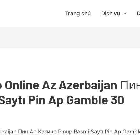
Trang chủ
Dịch vụ
D
o Online Az Azerbaijan П
Saytı Pin Ap Gamble 30
erbaijan Пин Ап Казино Pinup Rəsmi Saytı Pin Ap Gamb