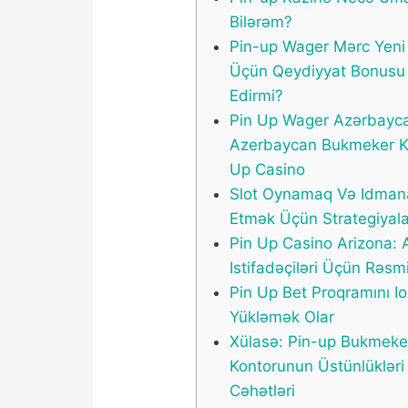
Bilərəm?
Pin-up Wager Mərc Yeni I
Üçün Qeydiyyat Bonusu 
Edirmi?
Pin Up Wager Azərbayc
Azerbaycan Bukmeker K
Up Casino
Slot Oynamaq Və Idman
Etmək Üçün Strategiyala
Pin Up Casino Arizona:
Istifadəçiləri Üçün Rəsm
Pin Up Bet Proqramını I
Yükləmək Olar
Xülasə: Pin-up Bukmeke
Kontorunun Üstünlükləri
Cəhətləri