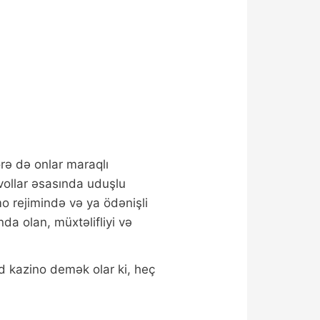
örə də onlar maraqlı
imvollar əsasında uduşlu
 rejimində və ya ödənişli
da olan, müxtəlifliyi və
kazino demək olar ki, heç