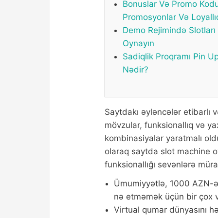
Bonuslar Və Promo Kodu
Promosyonlar Və Loyallı
Demo Rejimində Slotları
Oynayın
Sadiqlik Proqramı Pin Up
Nədir?
Saytdakı əyləncələr etibarlı 
mövzular, funksionallıq və yaxş
kombinasiyalar yaratmalı ol
olaraq saytda slot machine oy
funksionallığı sevənlərə müra
Ümumiyyətlə, 1000 AZN-ə 
nə etməmək üçün bir çox va
Virtual qumar dünyasını h