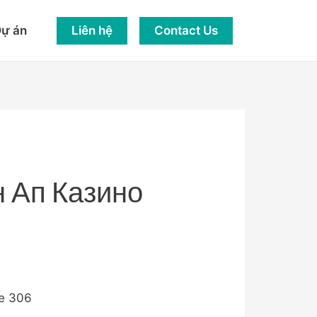
Liên hệ
Contact Us
ự án
ин Ап Казино
le 306