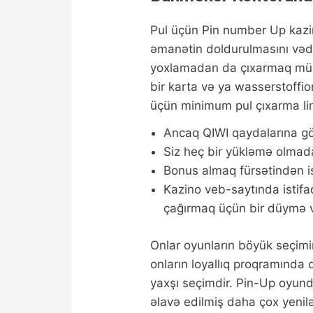
Pul üçün Pin number Up kazin
əmanətin doldurulmasını vəd 
yoxlamadan da çıxarmaq müm
bir karta və ya wasserstoffio
üçün minimum pul çıxarma lim
Ancaq QIWI qaydalarına gö
Siz heç bir yükləmə olmada
Bonus almaq fürsətindən i
Kazino veb-saytında isti
çağırmaq üçün bir düymə v
Onlar oyunların böyük seçimin
onların loyallıq proqramında
yaxşı seçimdir. Pin-Up oyund
əlavə edilmiş daha çox yenil