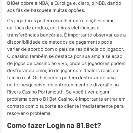
B1Bet cobre a NBA, a Euroliga e, claro, o NBB, dando
aos fãs de basquete muitas opções.
Os jogadores podem escolher entre opções como
cartões de crédito, carteiras eletrônicas e
transferências bancárias. É importante observar que a
disponibilidade de métodos de pagamento pode
variar de acordo com o país de residência do jogador.
O cassino também se destaca por sua ampla seleção
de jogos de cassino ao vivo, onde os jogadores podem
desfrutar da emoção de jogar com dealers reais em
tempo real. Os hóspedes podem desfrutar de uma
noite inesquecível de entretenimento e diversão no
Rivers Casino Portsmouth. Se você tiver algum
problema com o B1 Bet Casino, é importante entrar em
contato com o suporte ao cliente imediatamente para
resolver o problema.
Como fazer Login na B1.Bet?