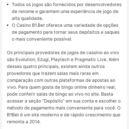
Todos os jogos são fornecidos por desenvolvedores
de renome e garantem uma experiência de jogo de
alta qualidade.
O Casino B1.Bet oferece uma variedade de opções
de pagamento para tornar seus depósitos e saques
o mais conveniente possível.
Os principais provedores de jogos de cassino ao vivo
são Evolution, Ezugi, Playtech e Pragmatic Live. Além
desses quatro principais, existem ainda outros
provedores que trazem salas mais raras em
comparação com outras plataformas de apostas ao
vivo. Para quem gosta de bingo online dinheiro real,
pode conferir salas de bingo ao vivo no site. Basta
acessar a seção “Depósito” em sua conta e escolher o
método de pagamento mais conveniente para você. O
B1Bet é um site moderno e de rápido crescimento que
remonta a 2014.