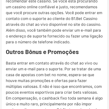
recomendar este cassino. Se você está procurando
um cassino online confiável e justo, recomendamos
que você procure outras opções. Você pode entrar em
contato com o suporte ao cliente do B1.Bet Cassino
através do chat ao vivo disponível no site do cassino.
Além disso, você também pode enviar um e-mail para
o endereço de suporte fornecido ou fazer uma ligação
para o número de telefone indicado.
Outros Bônus e Promoções
Basta entrar em contato através do chat ao vivo ou
enviar um e-mail para o suporte. Por se tratar de uma
casa de apostas com bet no nome, espera-se que
houve muitas promoções e ofertas para fazer
múltiplas valiosas. E não é isso que encontramos, com
poucos eventos esportivos para criar bets valiosas.
Em compensação, o cashback fixo toda semana é algo
único e muito raro, principalmente por não impor