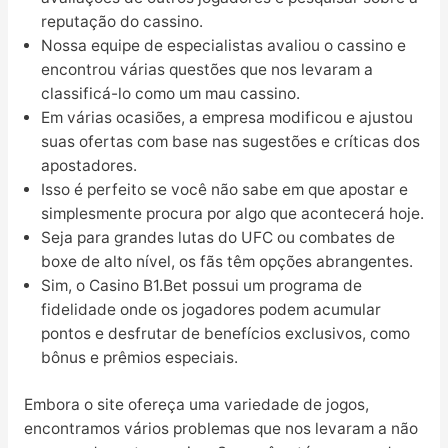
reputação do cassino.
Nossa equipe de especialistas avaliou o cassino e
encontrou várias questões que nos levaram a
classificá-lo como um mau cassino.
Em várias ocasiões, a empresa modificou e ajustou
suas ofertas com base nas sugestões e críticas dos
apostadores.
Isso é perfeito se você não sabe em que apostar e
simplesmente procura por algo que acontecerá hoje.
Seja para grandes lutas do UFC ou combates de
boxe de alto nível, os fãs têm opções abrangentes.
Sim, o Casino B1.Bet possui um programa de
fidelidade onde os jogadores podem acumular
pontos e desfrutar de benefícios exclusivos, como
bônus e prêmios especiais.
Embora o site ofereça uma variedade de jogos,
encontramos vários problemas que nos levaram a não