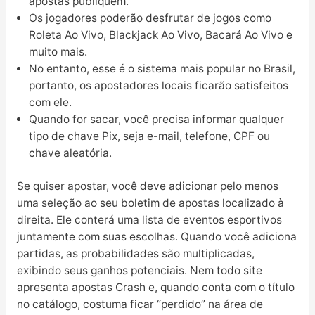
apostas publiquem.
Os jogadores poderão desfrutar de jogos como
Roleta Ao Vivo, Blackjack Ao Vivo, Bacará Ao Vivo e
muito mais.
No entanto, esse é o sistema mais popular no Brasil,
portanto, os apostadores locais ficarão satisfeitos
com ele.
Quando for sacar, você precisa informar qualquer
tipo de chave Pix, seja e-mail, telefone, CPF ou
chave aleatória.
Se quiser apostar, você deve adicionar pelo menos
uma seleção ao seu boletim de apostas localizado à
direita. Ele conterá uma lista de eventos esportivos
juntamente com suas escolhas. Quando você adiciona
partidas, as probabilidades são multiplicadas,
exibindo seus ganhos potenciais. Nem todo site
apresenta apostas Crash e, quando conta com o título
no catálogo, costuma ficar “perdido” na área de