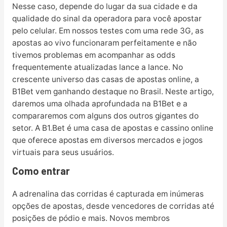
Nesse caso, depende do lugar da sua cidade e da
qualidade do sinal da operadora para você apostar
pelo celular. Em nossos testes com uma rede 3G, as
apostas ao vivo funcionaram perfeitamente e não
tivemos problemas em acompanhar as odds
frequentemente atualizadas lance a lance. No
crescente universo das casas de apostas online, a
B1Bet vem ganhando destaque no Brasil. Neste artigo,
daremos uma olhada aprofundada na B1Bet e a
compararemos com alguns dos outros gigantes do
setor. A B1.Bet é uma casa de apostas e cassino online
que oferece apostas em diversos mercados e jogos
virtuais para seus usuários.
Como entrar
A adrenalina das corridas é capturada em inúmeras
opções de apostas, desde vencedores de corridas até
posições de pódio e mais. Novos membros