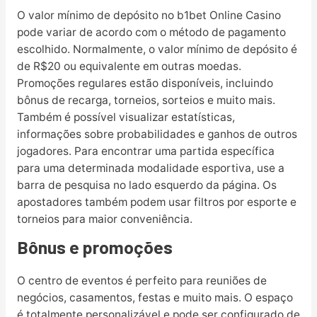
O valor mínimo de depósito no b1bet Online Casino
pode variar de acordo com o método de pagamento
escolhido. Normalmente, o valor mínimo de depósito é
de R$20 ou equivalente em outras moedas.
Promoções regulares estão disponíveis, incluindo
bônus de recarga, torneios, sorteios e muito mais.
Também é possível visualizar estatísticas,
informações sobre probabilidades e ganhos de outros
jogadores. Para encontrar uma partida específica
para uma determinada modalidade esportiva, use a
barra de pesquisa no lado esquerdo da página. Os
apostadores também podem usar filtros por esporte e
torneios para maior conveniência.
Bônus e promoções
O centro de eventos é perfeito para reuniões de
negócios, casamentos, festas e muito mais. O espaço
é totalmente personalizável e pode ser configurado de