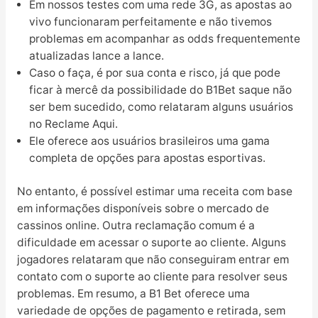
Em nossos testes com uma rede 3G, as apostas ao
vivo funcionaram perfeitamente e não tivemos
problemas em acompanhar as odds frequentemente
atualizadas lance a lance.
Caso o faça, é por sua conta e risco, já que pode
ficar à mercê da possibilidade do B1Bet saque não
ser bem sucedido, como relataram alguns usuários
no Reclame Aqui.
Ele oferece aos usuários brasileiros uma gama
completa de opções para apostas esportivas.
No entanto, é possível estimar uma receita com base
em informações disponíveis sobre o mercado de
cassinos online. Outra reclamação comum é a
dificuldade em acessar o suporte ao cliente. Alguns
jogadores relataram que não conseguiram entrar em
contato com o suporte ao cliente para resolver seus
problemas. Em resumo, a B1 Bet oferece uma
variedade de opções de pagamento e retirada, sem