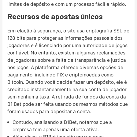
limites de depósito e com um processo fácil e rápido.
Recursos de apostas únicos
Em relação à segurança, o site usa criptografia SSL de
128 bits para proteger as informações pessoais dos
jogadores e é licenciado por uma autoridade de jogos
confiável. No entanto, existem algumas reclamações
de jogadores sobre a falta de transparência e justiça
nos jogos. A plataforma oferece diversas opções de
pagamento, incluindo PIX e criptomoedas como
Bitcoin. Quando você decide fazer um depósito, ele é
creditado instantaneamente na sua conta de jogador
sem nenhuma taxa. A retirada de fundos da conta da
B1 Bet pode ser feita usando os mesmos métodos que
foram usados para depositar a conta.
Contudo, analisando a B1Bet, notamos que a
empresa tem apenas uma oferta ativa.
Além disso, a B1Bet investiu em recursos