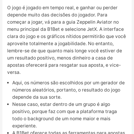
O jogo é jogado em tempo real, e ganhar ou perder
depende muito das decisões do jogador. Para
começar a jogar, vá para a guia Zeppelin Aviator no
menu principal da B1Bet e selecione JetX. A interface
clara do jogo e os gráficos nítidos permitirão que você
aproveite totalmente a jogabilidade. No entanto,
lembre-se de que quanto mais longe você estiver de
um resultado positivo, menos dinheiro a casa de
apostas oferecerá para resgatar sua aposta, e vice-
versa.
Aqui, os números são escolhidos por um gerador de
números aleatórios, portanto, o resultado do jogo
depende da sua sorte.
Nesse caso, estar dentro de um grupo é algo
positivo, porque faz com que a plataforma traga
todo o background de um nome maior e mais
experiente.
A B1Bet oferece todas as ferramentas para apostas