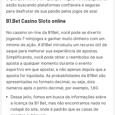
estão buscando plataformas confiáveis e seguras
para desfrutar de sua paixão pelos jogos de azar.
B1.Bet Casino Slots online
No cassino on-line da B1Bet, você pode se divertir
jogando 7 minijogos e ganhar muito dinheiro com um
mínimo de ação. A B1Bet introduziu um recurso útil de
saque para melhorar sua experiência de apostas.
Simplificando, você pode obter o reembolso da sua
aposta a qualquer momento durante o evento
esportivo em que apostar, e não apenas depois que a
aposta for liquidada. As probabilidades da B1Bet são
apresentadas no formato decimal, ou seja, dois
números após o ponto decimal, por exemplo, 1,60.
Desse jeito, fomos em busca de informações sobre
a licença da B1 Bet, mas não encontramos nada no
rodapé do site, onde é padrão que as casas de